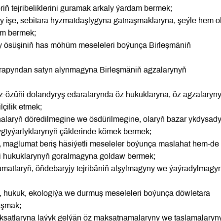
ň tejribeliklerini guramak arkaly ýardam bermek;
y işe, sebitara hyzmatdaşlygyna gatnaşmaklaryna, şeýle hem o
am bermek;
y ösüşiniň has möhüm meseleleri boýunça Birleşmäniň
 tarapyndan satyn alynmagyna Birleşmäniň agzalarynyň
öz-özüňi dolandyryş edaralarynda öz hukuklaryna, öz agzalaryn
çilik etmek;
laryň döredilmegine we ösdürilmegine, olaryň bazar ykdysady
ygtyýarlyklarynyň çäklerinde kömek bermek;
, maglumat beriş häsiýetli meseleler boýunça maslahat hem-de
i hukuklarynyň goralmagyna goldaw bermek;
matlaryň, öňdebaryjy tejribäniň alşylmagyny we ýaýradylmagy
ki, hukuk, ekologiýa we durmuş meseleleri boýunça döwletara
aşmak;
aksatlaryna laýyk gelýän öz maksatnamalaryny we taslamalaryn