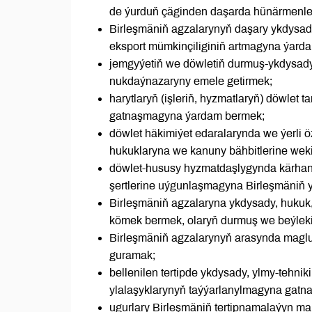
de ýurduň çäginden daşarda hünärmenleri
Birleşmäniň agzalarynyň daşary ykdysad
eksport mümkinçiliginiň artmagyna ýard
jemgyýetiň we döwletiň durmuş-ykdysad
nukdaýnazaryny emele getirmek;
harytlaryň (işleriň, hyzmatlaryň) döwlet
gatnaşmagyna ýardam bermek;
döwlet häkimiýet edaralarynda we ýerli 
hukuklaryna we kanuny bähbitlerine wekil
döwlet-hususy hyzmatdaşlygynda kärhana
şertlerine uýgunlaşmagyna Birleşmäniň 
Birleşmäniň agzalaryna ykdysady, hukuk
kömek bermek, olaryň durmuş we beýlek
Birleşmäniň agzalarynyň arasynda maglu
guramak;
bellenilen tertipde ykdysady, ylmy-tehni
ylalaşyklarynyň taýýarlanylmagyna gatn
ugurlary Birleşmäniň tertipnamalaýyn m