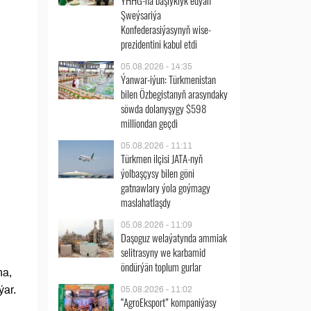
ÝHHG-na başlyklyk edýän
Şweýsariýa
Konfederasiýasynyň wise-
prezidentini kabul etdi
05.08.2026 - 14:35
Ýanwar-iýun: Türkmenistan
bilen Özbegistanyň arasyndaky
söwda dolanyşygy $598
milliondan geçdi
05.08.2026 - 11:11
Türkmen ilçisi JATA-nyň
ýolbaşçysy bilen göni
gatnawlary ýola goýmagy
maslahatlaşdy
05.08.2026 - 11:09
Daşoguz welaýatynda ammiak
selitrasyny we karbamid
öndürýän toplum gurlar
na,
ýar.
05.08.2026 - 11:02
“AgroEksport” kompaniýasy