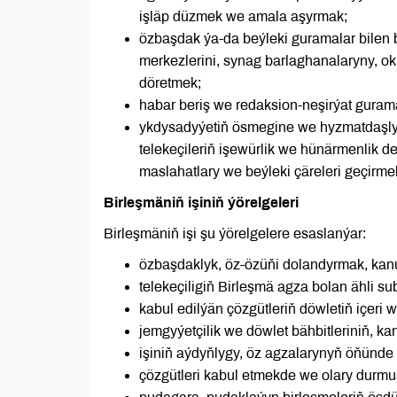
işläp düzmek we amala aşyrmak;
özbaşdak ýa-da beýleki guramalar bilen 
merkezlerini, synag barlaghanalaryny, o
döretmek;
habar beriş we redaksion-neşirýat gurama
ykdysadyýetiň ösmegine we hyzmatdaşlyg
telekeçileriň işewürlik we hünärmenlik d
maslahatlary we beýleki çäreleri geçirme
Birleşmäniň işiniň ýörelgeleri
Birleşmäniň işi şu ýörelgelere esaslanýar:
özbaşdaklyk, öz-özüňi dolandyrmak, kan
telekeçiligiň Birleşmä agza bolan ähli su
kabul edilýän çözgütleriň döwletiň içeri
jemgyýetçilik we döwlet bähbitleriniň, 
işiniň aýdyňlygy, öz agzalarynyň öňünde h
çözgütleri kabul etmekde we olary durmuş