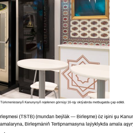
 Türkmenistanyň Kanunynyň rejelenen görnüşi 16-njy oktýabrda metbugatda çap edildi.
irleşmesi (TSTB) (mundan beýläk — Birleşme) öz işini şu Kanu
amalaryna, Birleşmäniň Tertipnamasyna laýyklykda amala aşyr