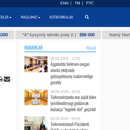
ENG
TM
РУС
ERLER
MAGLUMAT
KOTIROWKALAR
$86 000
"А" kysymly tehniki ýody (t.)
Natriý hlorly (nahar 
HABARLAR
ÄHLISI
06.08.2026 - 13:50
Aşgabatda türkmen-owgan
söwda-ykdysady
gatnaşyklaryny ösdürmeklige
garaldy
06.08.2026 - 10:55
Türkmenistanda ene süýdi bilen
iýmitlendirmegi goldamak
boýunça “tegelek stol” geçirildi
06.08.2026 - 09:26
Türkmenistanyň Prezidenti