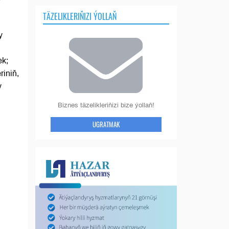
TÄZELIKLERIŇIZI ÝOLLAŇ
y
ek;
iniň,
y
Biznes täzelikleriňizi bize ýollaň!
UGRATMAK