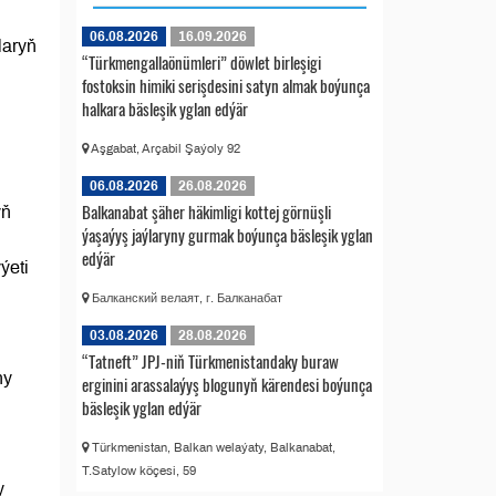
06.08.2026
16.09.2026
laryň
“Türkmengallaönümleri” döwlet birleşigi
fostoksin himiki serişdesini satyn almak boýunça
halkara bäsleşik yglan edýär
Aşgabat, Arçabil Şaýoly 92
06.08.2026
26.08.2026
Balkanabat şäher häkimligi kottej görnüşli
yň
ýaşaýyş jaýlaryny gurmak boýunça bäsleşik yglan
edýär
ýeti
Балканский велаят, г. Балканабат
03.08.2026
28.08.2026
“Tatneft” JPJ-niň Türkmenistandaky buraw
ny
erginini arassalaýyş blogunyň kärendesi boýunça
bäsleşik yglan edýär
Türkmenistan, Balkan welaýaty, Balkanabat,
T.Satylow köçesi, 59
y