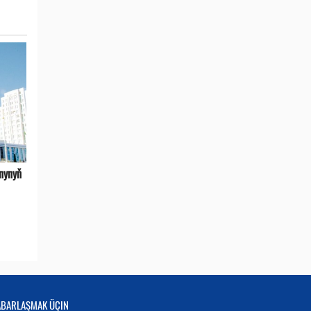
nynyň
ABARLAŞMAK ÜÇIN