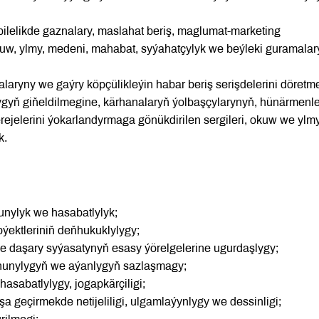
bilelikde gaznalary, maslahat beriş, maglumat-marketing
kuw, ylmy, medeni, mahabat, syýahatçylyk we beýleki guramalar
laryny we gaýry köpçülikleýin habar beriş serişdelerini döretm
yň giňeldilmegine, kärhanalaryň ýolbaşçylarynyň, hünärmenler
erejelerini ýokarlandyrmaga gönükdirilen sergileri, okuw we ylm
k.
unylyk we hasabatlylyk;
býektleriniň deňhukuklylygy;
 we daşary syýasatynyň esasy ýörelgelerine ugurdaşlygy;
kanunylygyň we aýanlygyň sazlaşmagy;
asabatlylygy, jogapkärçiligi;
a geçirmekde netijeliligi, ulgamlaýynlygy we dessinligi;