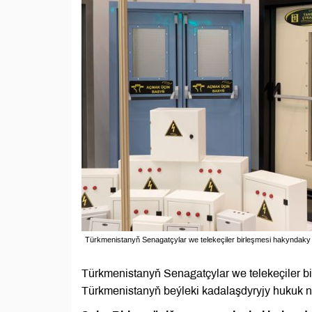
Türkmenistanyň Senagatçylar we telekeçiler birleşmesi hakyndaky
Türkmenistanyň Senagatçylar we telekeçiler b
Türkmenistanyň beýleki kadalaşdyryjy hukuk n