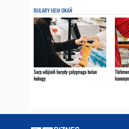
BULARY HEM OKAŇ
Sarp edijiniň harydy çalyşmaga bolan
Türkmen
hukugy
kanunyn