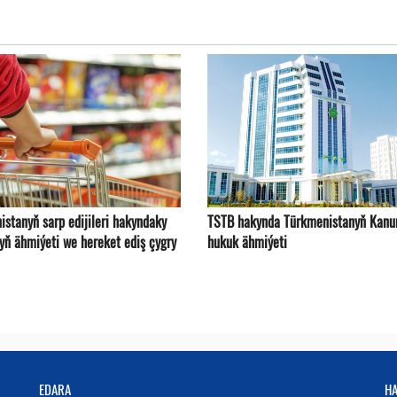
istanyň sarp edijileri hakyndaky
TSTB hakynda Türkmenistanyň Kanu
yň ähmiýeti we hereket ediş çygry
hukuk ähmiýeti
EDARA
H