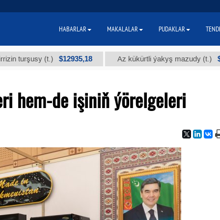
HABARLAR
MAKALALAR
PUDAKLAR
TEND
$12935,18
$300
usy (t.)
Az kükürtli ýakyş mazudy (t.)
ri hem-de işiniň ýörelgeleri