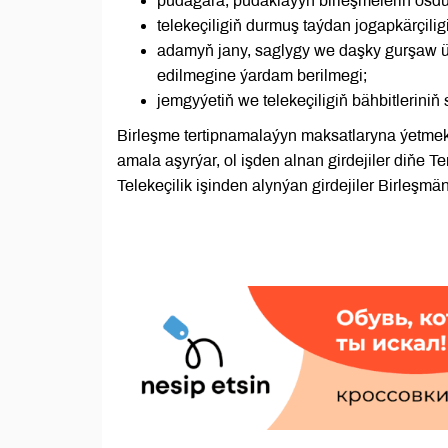
pudagara, pudaklaýyn birleşmeleriň ösdü
telekeçiligiň durmuş taýdan jogapkärçiligi
adamyň jany, saglygy we daşky gurşaw üç
edilmegine ýardam berilmegi;
jemgyýetiň we telekeçiligiň bähbitlerini
Birleşme tertipnamalaýyn maksatlaryna ýetmek 
amala aşyrýar, ol işden alnan girdejiler diňe 
Telekeçilik işinden alynýan girdejiler Birleşm