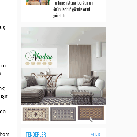
Türkmenistana iberýän un
önümleriniň görnüşlerini
giňeltdi
muş
hem
a
ek;
işini
-de
TENDERLER
 hem-
ÄHLISI