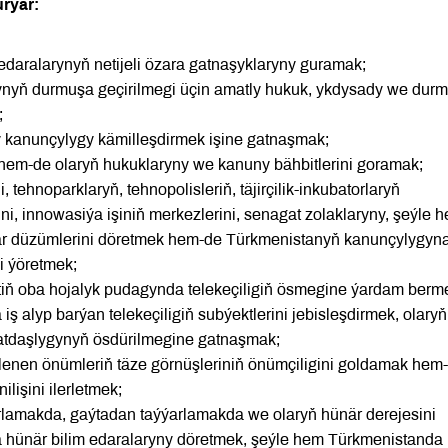
urýar:
t edaralarynyň netijeli özara gatnaşyklaryny guramak;
rynyň durmuşa geçirilmegi üçin amatly hukuk, ykdysady we dur
;
ly kanunçylygy kämilleşdirmek işine gatnaşmak;
 hem-de olaryň hukuklaryny we kanuny bähbitlerini goramak;
tehnoparklaryň, tehnopolisleriň, täjirçilik-inkubatorlaryň
ni, innowasiýa işiniň merkezlerini, senagat zolaklaryny, şeýle 
azar düzümlerini döretmek hem-de Türkmenistanyň kanunçylygyn
i ýöretmek;
ň oba hojalyk pudagynda telekeçiligiň ösmegine ýardam berm
alyp barýan telekeçiligiň subýektlerini jebisleşdirmek, olaryň 
atdaşlygynyň ösdürilmegine gatnaşmak;
tlenen önümleriň täze görnüşleriniň önümçiligini goldamak hem
ilişini ilerletmek;
ýýarlamakda, gaýtadan taýýarlamakda we olaryň hünär derejesini
a hünär bilim edaralaryny döretmek, şeýle hem Türkmenistanda