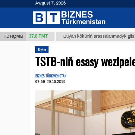
Awgust 7, 2026
37,8 ТМТ
(kg.)
TDHÇMB
Buýan köküniň arassalanmadyk glisirrizin turş
Beýan
TSTB-niň esasy wezipele
BIZNES TÜRKMENISTAN
09:56
29.10.2019