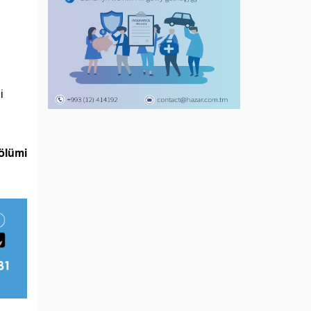
i
ölümi