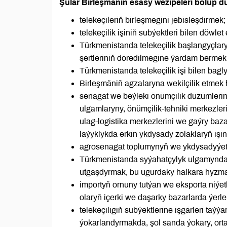
Şular Birleşmäniň esasy wezipeleri bolup d
telekeçileriň birleşmegini jebisleşdirmek;
telekeçilik işiniň subýektleri bilen döwle
Türkmenistanda telekeçilik başlangyçla
şertleriniň döredilmegine ýardam bermek
Türkmenistanda telekeçilik işi bilen bag
Birleşmäniň agzalaryna wekilçilik etmek
senagat we beýleki önümçilik düzümlerini, 
ulgamlaryny, önümçilik-tehniki merkezleri
ulag-logistika merkezlerini we gaýry b
laýyklykda erkin ykdysady zolaklaryň işin
agrosenagat toplumynyň we ykdysadyýeti
Türkmenistanda syýahatçylyk ulgamynda iş 
utgaşdyrmak, bu ugurdaky halkara hyzm
importyň ornuny tutýan we eksporta niýe
olaryň içerki we daşarky bazarlarda ýerlen
telekeçiligiň subýektlerine işgärleri ta
ýokarlandyrmakda, şol sanda ýokary, ort