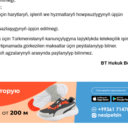
rilmegi;
;
in harytlaryň, işleriň we hyzmatlaryň howpsuzlygynyň üpjün
ň sazlaşygynyň üpjün edilmegi.
üçin Türkmenistanyň kanunçylygyna laýyklykda telekeçilik işin
Tertipnamada görkezilen maksatlar üçin peýdalanylyp bilner.
äniň agzalarynyň arasynda paýlanylyp bilinmez.
BT Hukuk B