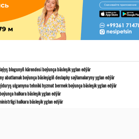
laýyş blogunyň kärendesi boýunça bäsleşik yglan edýär
y abatlamak boýunça bäsleşigiň deslapky saýlamalaryny yglan edýär
ýduryş ulgamyna tehniki hyzmat bermek boýunça bäsleşik yglan edýär
boýunça halkara bäsleşik yglan edýär
istrligi halkara bäsleşik yglan edýär