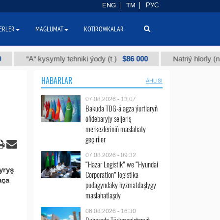
ENG
TM
РУС
ERLER
MAGLUMAT
KOTIROWKALAR
$86 000
"А" kysymly tehniki ýody (t.)
Natriý hlorly (nahar 
HABARLAR
ÄHLISI
07.08.2026 - 13:07
Bakuda TDG-ä agza ýurtlaryň
öňdebaryjy seljeriş
merkezleriniň maslahaty
geçiriler
07.08.2026 - 09:32
“Hazar Logistik” we “Hyundai
yryş
Corporation” logistika
aça
pudagyndaky hyzmatdaşlygy
maslahatlaşdy
06.08.2026 - 16:30