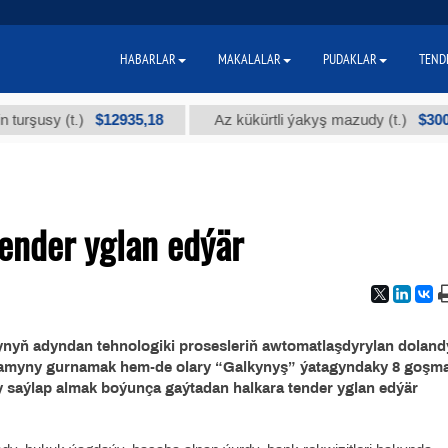
HABARLAR
MAKALALAR
PUDAKLAR
TEND
$12935,18
$300
usy (t.)
Az kükürtli ýakyş mazudy (t.)
ender yglan edýär
nyň adyndan tehnologiki prosesleriň awtomatlaşdyrylan doland
gamyny gurnamak hem-de olary “Galkynyş” ýatagyndaky 8 goşm
ry saýlap almak boýunça gaýtadan halkara tender yglan edýär