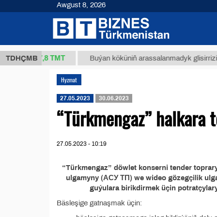
Awgust 8, 2026
37,8 ТМТ
(kg.)
TDHÇMB
Buýan köküniň arassalanmadyk glisirrizin turş
Hyzmat
27.05.2023
30.06.2023
“Türkmengaz” halkara t
27.05.2023 - 10:19
“Türkmengaz” döwlet konserni tender toprary
ulgamyny (АСУ ТП) we wideo gözegçilik ul
guýulara birikdirmek üçin potratçyla
Bäsleşige gatnaşmak üçin: