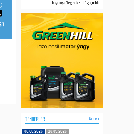
boýunça “tegelek stol” geçirildi
TENDERLER
ÄHLISI
06.08.2026
16.09.2026