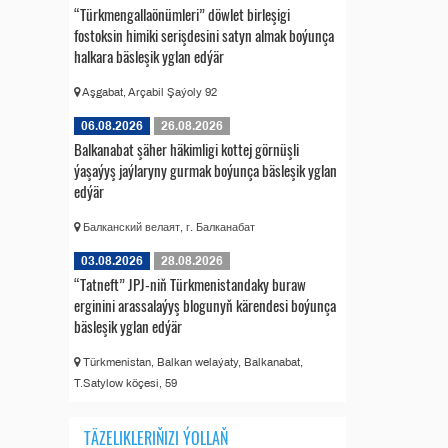
“Türkmengallaönümleri” döwlet birleşigi
fostoksin himiki serişdesini satyn almak boýunça
halkara bäsleşik yglan edýär
Aşgabat, Arçabil Şaýoly 92
06.08.2026
26.08.2026
Balkanabat şäher häkimligi kottej görnüşli
ýaşaýyş jaýlaryny gurmak boýunça bäsleşik yglan
edýär
Балканский велаят, г. Балканабат
03.08.2026
28.08.2026
“Tatneft” JPJ-niň Türkmenistandaky buraw
erginini arassalaýyş blogunyň kärendesi boýunça
bäsleşik yglan edýär
Türkmenistan, Balkan welaýaty, Balkanabat,
T.Satylow köçesi, 59
TÄZELIKLERIŇIZI ÝOLLAŇ