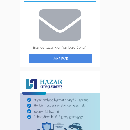
Biznes täzelikleriňizi bize ýollaň!
UGRATMAK