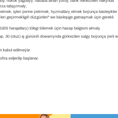
 ady, hukuk ýagdaýy, hasaba alnan ýurdy, bank rekwizitleri hakynda
rza tabşyrmaly;
n etmek, işleri ýerine ýetirmek, hyzmatlary etmek boýunça bäsleşikler
ri geçirmekligiň düzgünleri" we bäsleşige gatnaşmak üçin gerekli
S harajatlary) tölegi tölemek üçin hasap belgisini almaly.
aşlap, 30 (otuz) iş gününiň dowamynda görkezilen salgy boýunça ýerli 
ri kabul edilmeýär.
oňra seljerilip başlanar.