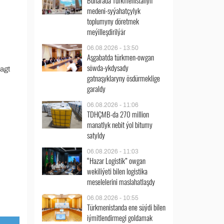
Buharada Türkmenistanyň
medeni-syýahatçylyk
toplumyny döretmek
meýilleşdirilýär
06.08.2026 - 13:50
Aşgabatda türkmen-owgan
söwda-ykdysady
wagt
gatnaşyklaryny ösdürmeklige
garaldy
06.08.2026 - 11:06
TDHÇMB-da 270 million
manatlyk nebit ýol bitumy
satyldy
06.08.2026 - 11:03
“Hazar Logistik” owgan
wekiliýeti bilen logistika
meselelerini maslahatlaşdy
06.08.2026 - 10:55
Türkmenistanda ene süýdi bilen
iýmitlendirmegi goldamak