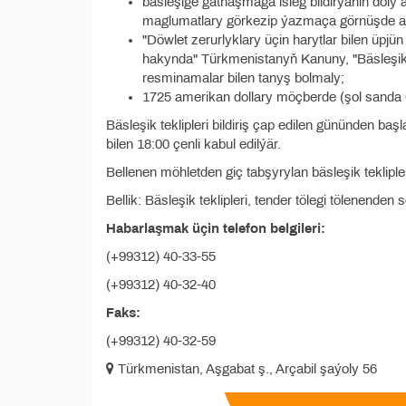
bäsleşige gatnaşmaga isleg bildirýäniň doly
maglumatlary görkezip ýazmaça görnüşde a
"Döwlet zerurlyklary üçin harytlar bilen üpjü
hakynda" Türkmenistanyň Kanuny, "Bäsleşikle
resminamalar bilen tanyş bolmaly;
1725 amerikan dollary möçberde (şol sanda GB
Bäsleşik teklipleri bildiriş çap edilen gününden b
bilen 18:00 çenli kabul edilýär.
Bellenen möhletden giç tabşyrylan bäsleşik tekliple
Bellik: Bäsleşik teklipleri, tender tölegi tölenenden s
Habarlaşmak üçin telefon belgileri:
(+99312) 40-33-55
(+99312) 40-32-40
Faks:
(+99312) 40-32-59
Türkmenistan, Aşgabat ş., Arçabil şaýoly 56