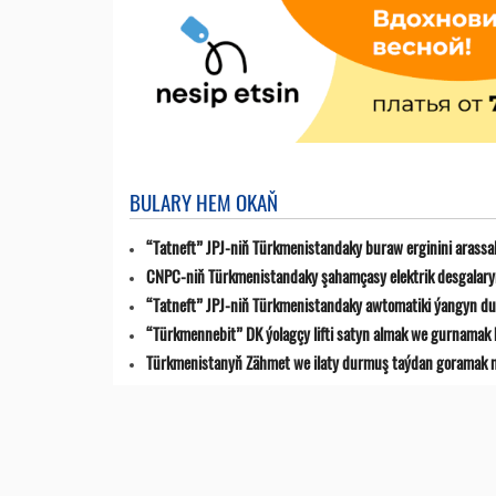
BULARY HEM OKAŇ
“Tatneft” JPJ-niň Türkmenistandaky buraw erginini arassa
CNPC-niň Türkmenistandaky şahamçasy elektrik desgalaryn
“Tatneft” JPJ-niň Türkmenistandaky awtomatiki ýangyn du
“Türkmennebit” DK ýolagçy lifti satyn almak we gurnamak 
Türkmenistanyň Zähmet we ilaty durmuş taýdan goramak min