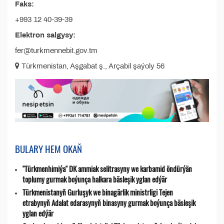
Faks:
+993 12 40-39-39
Elektron salgysy:
fer@turkmennebit.gov.tm
Türkmenistan, Aşgabat ş., Arçabil şaýoly 56
BULARY HEM OKAŇ
"Türkmenhimiýa" DK ammiak selitrasyny we karbamid öndürýän
toplumy gurmak boýunça halkara bäsleşik yglan edýär
Türkmenistanyň Gurluşyk we binagärlik ministrligi Tejen
etrabynyň Adalat edarasynyň binasyny gurmak boýunça bäsleşik
yglan edýär