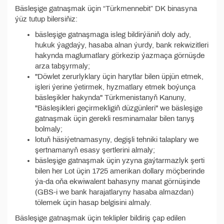
Bäsleşige gatnaşmak üçin “Türkmennebit” DK binasyna
ýüz tutup bilersiňiz:
bäsleşige gatnaşmaga isleg bildirýäniň doly ady,
hukuk ýagdaýy, hasaba alnan ýurdy, bank rekwizitleri
hakynda maglumatlary görkezip ýazmaça görnüşde
arza tabşyrmaly;
"Döwlet zerurlyklary üçin harytlar bilen üpjün etmek,
işleri ýerine ýetirmek, hyzmatlary etmek boýunça
bäsleşikler hakynda" Türkmenistanyň Kanuny,
"Bäsleşikleri geçirmekligiň düzgünleri" we bäsleşige
gatnaşmak üçin gerekli resminamalar bilen tanyş
bolmaly;
lotuň häsiýetnamasyny, degişli tehniki talaplary we
şertnamanyň esasy şertlerini almaly;
bäsleşige gatnaşmak üçin yzyna gaýtarmazlyk şerti
bilen her Lot üçin 1725 amerikan dollary möçberinde
ýa-da oňa ekwiwalent bahasyny manat görnüşinde
(GBS-i we bank harajatlaryny hasaba almazdan)
tölemek üçin hasap belgisini almaly.
Bäsleşige gatnaşmak üçin teklipler bildiriş çap edilen