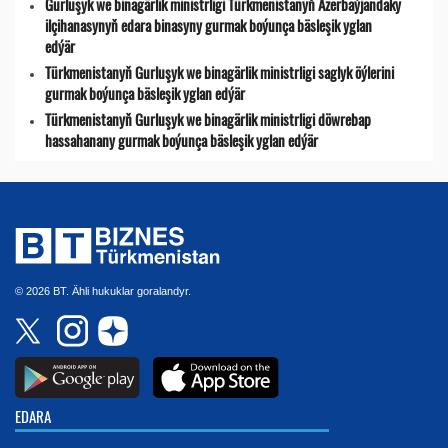
Gurluşyk we binagärlik ministrligi Türkmenistanyň Azerbaýjandaky
ilçihanasynyň edara binasyny gurmak boýunça bäsleşik yglan
edýär
Türkmenistanyň Gurluşyk we binagärlik ministrligi saglyk öýlerini
gurmak boýunça bäsleşik yglan edýär
Türkmenistanyň Gurluşyk we binagärlik ministrligi döwrebap
hassahanany gurmak boýunça bäsleşik yglan edýär
© 2026 BT. Ähli hukuklar goralandyr.
EDARA