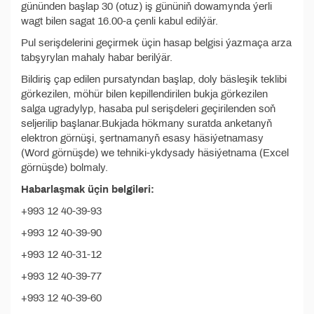
gününden başlap 30 (otuz) iş gününiň dowamynda ýerli
wagt bilen sagat 16.00-a çenli kabul edilýär.
Pul serişdelerini geçirmek üçin hasap belgisi ýazmaça arza
tabşyrylan mahaly habar berilýär.
Bildiriş çap edilen pursatyndan başlap, doly bäsleşik teklibi
görkezilen, möhür bilen kepillendirilen bukja görkezilen
salga ugradylyp, hasaba pul serişdeleri geçirilenden soň
seljerilip başlanar.Bukjada hökmany suratda anketanyň
elektron görnüşi, şertnamanyň esasy häsiýetnamasy
(Word görnüşde) we tehniki-ykdysady häsiýetnama (Excel
görnüşde) bolmaly.
Habarlaşmak üçin belgileri:
+993 12 40-39-93
+993 12 40-39-90
+993 12 40-31-12
+993 12 40-39-77
+993 12 40-39-60