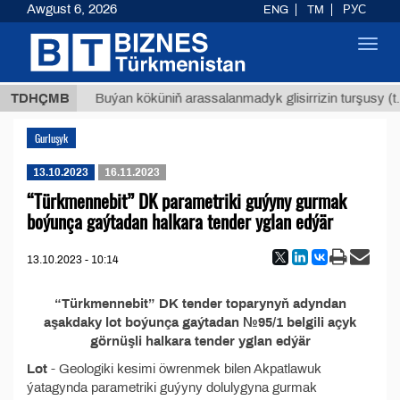
Awgust 6, 2026
ENG
TM
РУС
Toggl
navig
,8 ТМТ
TDHÇMB
Buýan köküniň arassalanmadyk glisirrizin turşusy (t.)
Gurluşyk
13.10.2023
16.11.2023
“Türkmennebit” DK parametriki guýyny gurmak
boýunça gaýtadan halkara tender yglan edýär
13.10.2023 - 10:14
“Türkmennebit” DK tender toparynyň adyndan
aşakdaky lot boýunça gaýtadan №95/1 belgili açyk
görnüşli halkara tender yglan edýär
Lot
- Geologiki kesimi öwrenmek bilen Akpatlawuk
ýatagynda parametriki guýyny dolulygyna gurmak