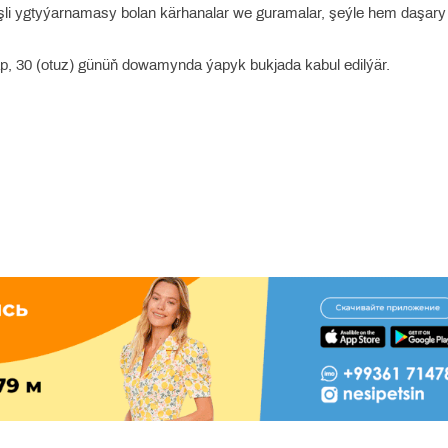
işli ygtyýarnamasy bolan kärhanalar we guramalar, şeýle hem daşary 
lap, 30 (otuz) günüň dowamynda ýapyk bukjada kabul edilýär.