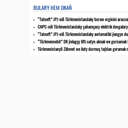
BULARY HEM OKAŇ
“Tatneft” JPJ-niň Türkmenistandaky buraw erginini arassa
CNPC-niň Türkmenistandaky şahamçasy elektrik desgalaryn
“Tatneft” JPJ-niň Türkmenistandaky awtomatiki ýangyn du
“Türkmennebit” DK ýolagçy lifti satyn almak we gurnamak 
Türkmenistanyň Zähmet we ilaty durmuş taýdan goramak min