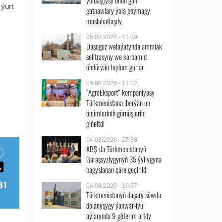
ýolbaşçysy bilen göni
ýurt
gatnawlary ýola goýmagy
maslahatlaşdy
05.08.2026 - 11:09
Daşoguz welaýatynda ammiak
selitrasyny we karbamid
öndürýän toplum gurlar
05.08.2026 - 11:02
“AgroEksport” kompaniýasy
Türkmenistana iberýän un
önümleriniň görnüşlerini
giňeltdi
04.08.2026 - 17:38
ABŞ-da Türkmenistanyň
Garaşsyzlygynyň 35 ýyllygyna
bagyşlanan çäre geçirildi
04.08.2026 - 16:57
Türkmenistanyň daşary söwda
dolanyşygy ýanwar-iýul
aýlarynda 9 göterim artdy