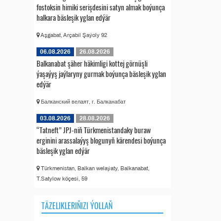
fostoksin himiki serişdesini satyn almak boýunça
halkara bäsleşik yglan edýär
Aşgabat, Arçabil Şaýoly 92
06.08.2026
26.08.2026
Balkanabat şäher häkimligi kottej görnüşli
ýaşaýyş jaýlaryny gurmak boýunça bäsleşik yglan
edýär
Балканский велаят, г. Балканабат
03.08.2026
28.08.2026
“Tatneft” JPJ-niň Türkmenistandaky buraw
erginini arassalaýyş blogunyň kärendesi boýunça
bäsleşik yglan edýär
Türkmenistan, Balkan welaýaty, Balkanabat,
T.Satylow köçesi, 59
TÄZELIKLERIŇIZI ÝOLLAŇ