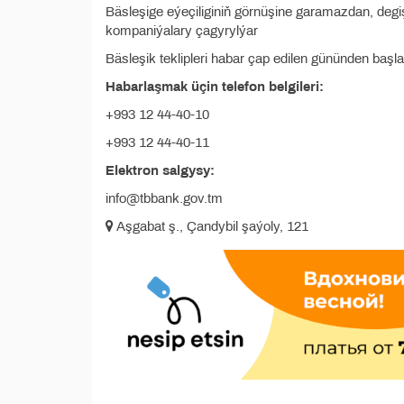
Bäsleşige eýeçiliginiň görnüşine garamazdan, deg
kompaniýalary çagyrylýar
Bäsleşik teklipleri habar çap edilen gününden baş
Habarlaşmak üçin telefon belgileri:
+993 12 44-40-10
+993 12 44-40-11
Elektron salgysy:
info@tbbank.gov.tm
Aşgabat ş., Çandybil şaýoly, 121