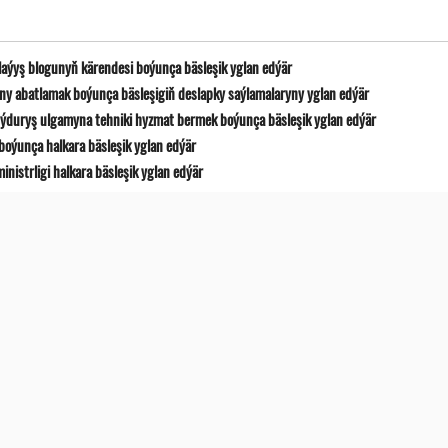
laýyş blogunyň kärendesi boýunça bäsleşik yglan edýär
y abatlamak boýunça bäsleşigiň deslapky saýlamalaryny yglan edýär
ýduryş ulgamyna tehniki hyzmat bermek boýunça bäsleşik yglan edýär
boýunça halkara bäsleşik yglan edýär
istrligi halkara bäsleşik yglan edýär