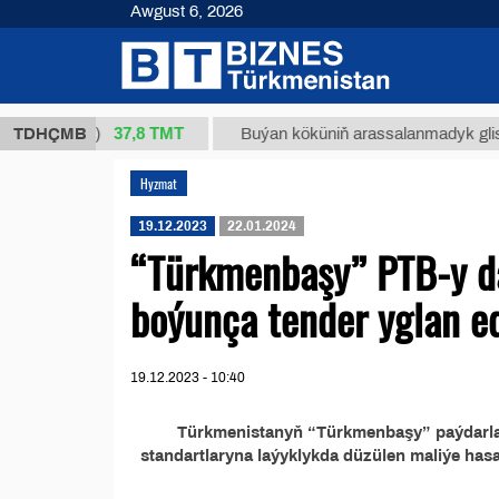
Awgust 6, 2026
37,8 ТМТ
4/1 (kg.)
TDHÇMB
Buýan köküniň arassalanmadyk glisirrizin
Hyzmat
19.12.2023
22.01.2024
“Türkmenbaşy” PTB-y da
boýunça tender yglan e
19.12.2023 - 10:40
Türkmenistanyň “Türkmenbaşy” paýdarlar t
standartlaryna laýyklykda düzülen maliýe has