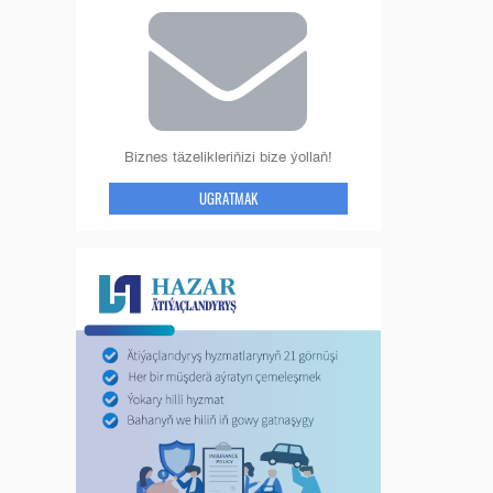
Biznes täzelikleriňizi bize ýollaň!
UGRATMAK