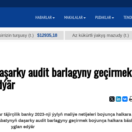
HABARLAR
MAKALALAR
PUDAKLAR
TEND
$12935,18
$300
 turşusy (t.)
Az kükürtli ýakyş mazudy (t.)
şarky audit barlagyny geçirmek
dýär
äjirçilik banky 2023-nji ýylyň maliýe netijeleri boýunça halkara
abatynyň daşarky audit barlagyny geçirmek boýunça halkara bäs
yglan edýär