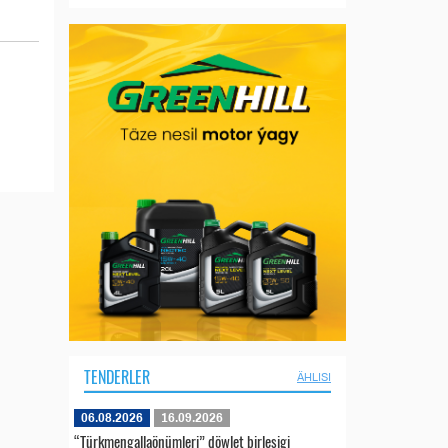
TENDERLER
ÄHLISI
06.08.2026
16.09.2026
“Türkmengallaönümleri” döwlet birleşigi