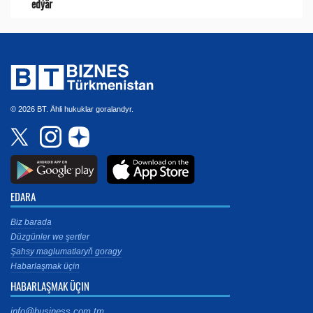
edýär
© 2026 BT. Ähli hukuklar goralandyr.
EDARA
Biz barada
Düzgünler we şertler
Şahsy maglumatlaryň goragy
Habarlaşmak üçin
HABARLAŞMAK ÜÇIN
info@business.com.tm