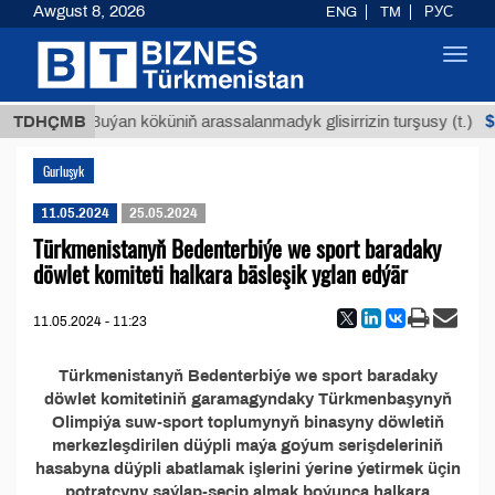
Awgust 8, 2026
ENG
TM
РУС
Toggl
navig
ТМТ
$1
TDHÇMB
Buýan köküniň arassalanmadyk glisirrizin turşusy (t.)
Gurluşyk
11.05.2024
25.05.2024
Türkmenistanyň Bedenterbiýe we sport baradaky
döwlet komiteti halkara bäsleşik yglan edýär
11.05.2024 - 11:23
Türkmenistanyň Bedenterbiýe we sport baradaky
döwlet komitetiniň garamagyndaky Türkmenbaşynyň
Olimpiýa suw-sport toplumynyň binasyny döwletiň
merkezleşdirilen düýpli maýa goýum serişdeleriniň
hasabyna düýpli abatlamak işlerini ýerine ýetirmek üçin
potratçyny saýlap-seçip almak boýunça halkara