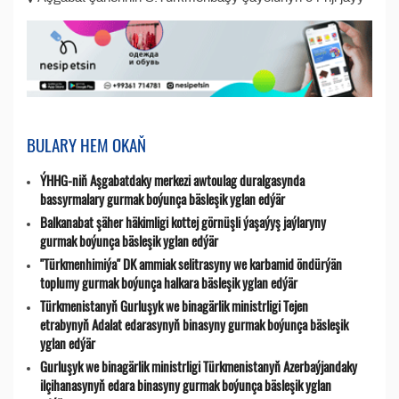
BULARY HEM OKAŇ
ÝHHG-niň Aşgabatdaky merkezi awtoulag duralgasynda
bassyrmalary gurmak boýunça bäsleşik yglan edýär
Balkanabat şäher häkimligi kottej görnüşli ýaşaýyş jaýlaryny
gurmak boýunça bäsleşik yglan edýär
"Türkmenhimiýa" DK ammiak selitrasyny we karbamid öndürýän
toplumy gurmak boýunça halkara bäsleşik yglan edýär
Türkmenistanyň Gurluşyk we binagärlik ministrligi Tejen
etrabynyň Adalat edarasynyň binasyny gurmak boýunça bäsleşik
yglan edýär
Gurluşyk we binagärlik ministrligi Türkmenistanyň Azerbaýjandaky
ilçihanasynyň edara binasyny gurmak boýunça bäsleşik yglan