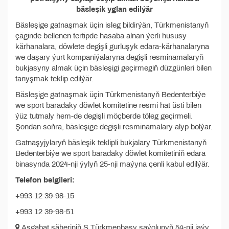
bäsleşik yglan edilýär
Bäsleşige gatnaşmak üçin isleg bildirýän, Türkmenistanyň
çäginde bellenen tertipde hasaba alnan ýerli hususy
kärhanalara, döwlete degişli gurluşyk edara-kärhanalaryna
we daşary ýurt kompaniýalaryna degişli resminamalaryň
bukjasyny almak üçin bäsleşigi geçirmegiň düzgünleri bilen
tanyşmak teklip edilýär.
Bäsleşige gatnaşmak üçin Türkmenistanyň Bedenterbiýe
we sport baradaky döwlet komitetine resmi hat üsti bilen
ýüz tutmaly hem-de degişli möçberde töleg geçirmeli.
Şondan soňra, bäsleşige degişli resminamalary alyp bolýar.
Gatnaşyjylaryň bäsleşik teklipli bukjalary Türkmenistanyň
Bedenterbiýe we sport baradaky döwlet komitetiniň edara
binasynda 2024-nji ýylyň 25-nji maýyna çenli kabul edilýär.
Telefon belgileri:
+993 12 39-98-15
+993 12 39-98-51
Aşgabat şäheriniň S.Türkmenbaşy şaýolunyň 54-nji jaýy