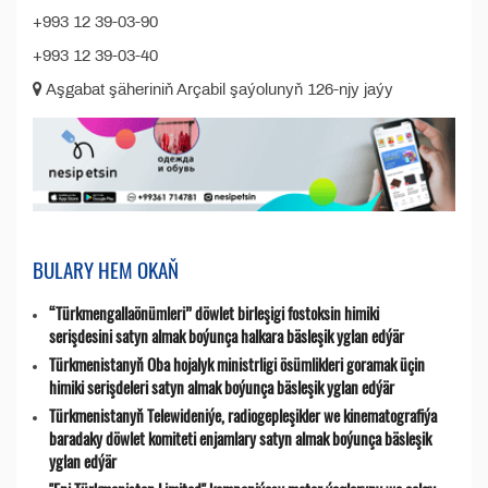
+993 12 39-03-90
+993 12 39-03-40
Aşgabat şäheriniň Arçabil şaýolunyň 126-njy jaýy
BULARY HEM OKAŇ
“Türkmengallaönümleri” döwlet birleşigi fostoksin himiki
serişdesini satyn almak boýunça halkara bäsleşik yglan edýär
Türkmenistanyň Oba hojalyk ministrligi ösümlikleri goramak üçin
himiki serişdeleri satyn almak boýunça bäsleşik yglan edýär
Türkmenistanyň Telewideniýe, radio­gepleşikler we kinematografiýa
baradaky döwlet komiteti enjamlary satyn almak boýunça bäsleşik
yglan edýär