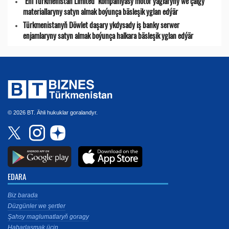
"Eni Türkmenistan Limited" kompaniýasy motor ýaglaryny we çalgy
materiallaryny satyn almak boýunça bäsleşik yglan edýär
Türkmenistanyň Döwlet daşary ykdysady iş banky serwer
enjamlaryny satyn almak boýunça halkara bäsleşik yglan edýär
© 2026 BT. Ähli hukuklar goralandyr.
EDARA
Biz barada
Düzgünler we şertler
Şahsy maglumatlaryň goragy
Habarlaşmak üçin