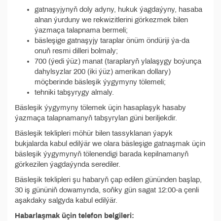
gatnaşyjynyň doly adyny, hukuk ýagdaýyny, hasaba
alnan ýurduny we rekwizitlerini görkezmek bilen
ýazmaça talapnama bermeli;
bäsleşige gatnaşyjy taraplar önüm öndüriji ýa-da
onuň resmi dilleri bolmaly;
700 (ýedi ýüz) manat (taraplaryň ylalaşygy boýunça
dahylsyzlar 200 (iki ýüz) amerikan dollary)
möçberinde bäsleşik ýygymyny tölemeli;
tehniki tabşyrygy almaly.
Bäsleşik ýygymyny tölemek üçin hasaplaşyk hasaby
ýazmaça talapnamanyň tabşyrylan güni beriljekdir.
Bäsleşik teklipleri möhür bilen tassyklanan ýapyk
bukjalarda kabul edilýär we olara bäsleşige gatnaşmak üçin
bäsleşik ýygymynyň tölenendigi barada kepilnamanyň
görkezilen ýagdaýynda serediler.
Bäsleşik teklipleri şu habaryň çap edilen gününden başlap,
30 iş gününiň dowamynda, soňky gün sagat 12:00-a çenli
aşakdaky salgyda kabul edilýär.
Habarlaşmak üçin telefon belgileri: