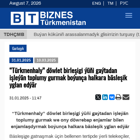
Awgust 7, 2026
ENG
TM
РУС
Toggl
navig
,8 ТМТ
TDHÇMB
Buýan köküniň arassalanmadyk glisirrizin turşusy (t.)
Gurluşyk
31.01.2025
10.03.2025
“Türkmenhaly” döwlet birleşigi ýüňi gaýtadan
işleýän toplumy gurmak boýunça halkara bäsleşik
yglan edýär
31.01.2025 - 11:47
“Türkmenhaly” döwlet birleşigi ýüňi gaýtadan işleýän
toplumy gurmak we ony döwrebap enjamlar bilen
enjamlaşdyrmak boýunça halkara bäsleşik yglan edýär
Bäsleşige gatnaşmak üçin bellenen tertipde ýerli telekeçiler,