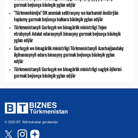
gurmak boýunça bäsleşik yglan edýär
"Türkmenhimiýa" DK ammiak selitrasyny we karbamid öndürýän
toplumy gurmak boýunça halkara bäsleşik yglan edýär
Türkmenistanyň Gurluşyk we binagärlik ministrligi Tejen
etrabynyň Adalat edarasynyň binasyny gurmak boýunça bäsleşik
yglan edýär
Gurluşyk we binagärlik ministrligi Türkmenistanyň Azerbaýjandaky
ilçihanasynyň edara binasyny gurmak boýunça bäsleşik yglan
edýär
Türkmenistanyň Gurluşyk we binagärlik ministrligi saglyk öýlerini
gurmak boýunça bäsleşik yglan edýär
© 2026 BT. Ähli hukuklar goralandyr.