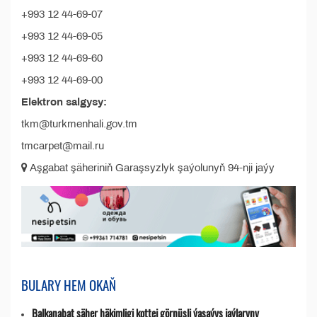
+993 12 44-69-07
+993 12 44-69-05
+993 12 44-69-60
+993 12 44-69-00
Elektron salgysy:
tkm@turkmenhali.gov.tm
tmcarpet@mail.ru
Aşgabat şäheriniň Garaşsyzlyk şaýolunyň 94-nji jaýy
BULARY HEM OKAŇ
Balkanabat şäher häkimligi kottej görnüşli ýaşaýyş jaýlaryny