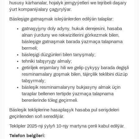
hususy kärhanalar, hojalyk jemgyýetleri we tejribeli daşary
ýurt kompaniýalary çagyrylýar.
Bäsleşige gatnaşmak isleýänlerden edilýän talaplar:
gatnaşyjyny doly adyny, hukuk derejesini, hasaba
alnan ýurduny we rekwizitlerini görkezmek bilen,
bäsleşige gatnaşmak barada ýazmaça talapnama
bermeli;
bäsleşigi düzgünleri bilen tanyşmaly;
tehniki tabşyrygy almaly;
getiriljek enjamlary hili we gelip çykyşy barada degişli
resminamalary goşmak bilen, täjirçilik teklibini düzüp
tabşyrmaly;
bäsleşik resminamalaryny bukjasyny almak üçin
taraplar bellenen tertipde ýazmaça talapnama
berenlerinde töleg geçirmeli.
Bäsleşik tekliplerine hasaplaşyk hasaba pul serişdeleri
geçirilenden soň seredilýär.
Teklipler 2025-nji ýylyň 10-njy martyna çenli kabul edilýär.
Telefon belgileri: