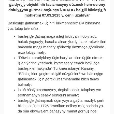
galdyryjy obýektiniň taslamasyny düzmek hem-de ony
dolulygyna gurmak boýunça №01/DG belgili bäsleşigiň
möhletini 07.03.2025 ý. çenli uzaldýar
Bäsleşige gatnaşmak üçin “Türkmennebit” DK binasyna
ýüz tutup bilersiňiz:
bäsleşige gatnaşmaga isleg bildirýäniň doly ady,
hukuk ýagdaýy, hasaba alnan ýurdy, bank rekwizitleri
hakynda maglumatlary görkezip ýazmaça görnüşde
arza tabşyrmaly;
"Döwlet zerurlyklary üçin harytlar bilen üpjün etmek,
işleri ýerine ýetirmek, hyzmatlary etmek boýunça
bäsleşikler hakynda" Türkmenistanyň Kanuny,
"Bäsleşikleri geçirmekligiň düzgünleri" we bäsleşige
gatnaşmak üçin gerekli resminamalar bilen tanyş
bolmaly;
lotuň häsiýetnamasyny, degişli tehniki talaplary we
şertnamanyň esasy şertlerini almaly;
bäsleşige gatnaşmak üçin yzyna gaýtarmazlyk şerti
bilen Lot üçin 1725 amerikan dollary möçberinde ýa-
da oňa ekwiwalent bahasyny manat görnüşinde