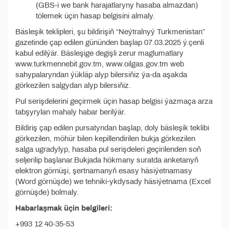
(GBS-i we bank harajatlaryny hasaba almazdan)
tölemek üçin hasap belgisini almaly.
Bäsleşik teklipleri, şu bildirişiň “Neýtralnyý Turkmenistan”
gazetinde çap edilen gününden başlap 07.03.2025 ý.çenli
kabul edilýär. Bäsleşige degişli zerur maglumatlary
www.turkmennebit.gov.tm, www.oilgas.gov.tm web
sahypalaryndan ýükläp alyp bilersiňiz ýa-da aşakda
görkezilen salgydan alyp bilersiňiz.
Pul serişdelerini geçirmek üçin hasap belgisi ýazmaça arza
tabşyrylan mahaly habar berilýär.
Bildiriş çap edilen pursatyndan başlap, doly bäsleşik teklibi
görkezilen, möhür bilen kepillendirilen bukja görkezilen
salga ugradylyp, hasaba pul serişdeleri geçirilenden soň
seljerilip başlanar.Bukjada hökmany suratda anketanyň
elektron görnüşi, şertnamanyň esasy häsiýetnamasy
(Word görnüşde) we tehniki-ykdysady häsiýetnama (Excel
görnüşde) bolmaly.
Habarlaşmak üçin belgileri:
+993 12 40-35-53