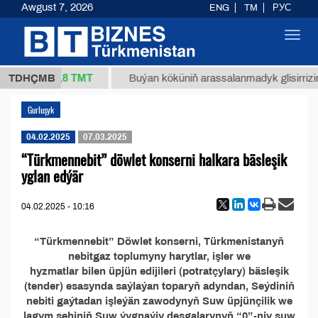
Awgust 7, 2026
ENG
TM
РУС
Toggl
navig
37,8 ТМТ
1 (kg.)
TDHÇMB
Buýan köküniň arassalanmadyk glisirrizin t
Gurluşyk
04.02.2025
07.03.2025
“Türkmennebit” döwlet konserni halkara bäsleşik
yglan edýär
04.02.2025 - 10:16
“Türkmennebit” Döwlet konserni, Türkmenistanyň
nebitgaz toplumyny harytlar, işler we
hyzmatlar bilen üpjün edijileri (potratçylary) bäsleşik
(tender) esasynda saýlaýan toparyň adyndan, Seýdiniň
nebiti gaýtadan işleýän zawodynyň Suw üpjünçilik we
lagym sehiniň Suw ýygnaýjy desgalarynyň “0”-njy suw