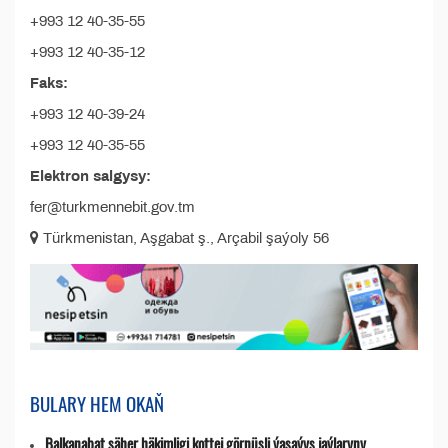
+993 12 40-35-55
+993 12 40-35-12
Faks:
+993 12 40-39-24
+993 12 40-35-55
Elektron salgysy:
fer@turkmennebit.gov.tm
Türkmenistan, Aşgabat ş., Arçabil şaýoly 56
BULARY HEM OKAŇ
Balkanabat şäher häkimligi kottej görnüşli ýaşaýyş jaýlaryny