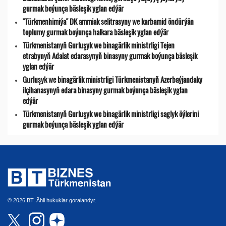
gurmak boýunça bäsleşik yglan edýär
"Türkmenhimiýa" DK ammiak selitrasyny we karbamid öndürýän
toplumy gurmak boýunça halkara bäsleşik yglan edýär
Türkmenistanyň Gurluşyk we binagärlik ministrligi Tejen
etrabynyň Adalat edarasynyň binasyny gurmak boýunça bäsleşik
yglan edýär
Gurluşyk we binagärlik ministrligi Türkmenistanyň Azerbaýjandaky
ilçihanasynyň edara binasyny gurmak boýunça bäsleşik yglan
edýär
Türkmenistanyň Gurluşyk we binagärlik ministrligi saglyk öýlerini
gurmak boýunça bäsleşik yglan edýär
© 2026 BT. Ähli hukuklar goralandyr.