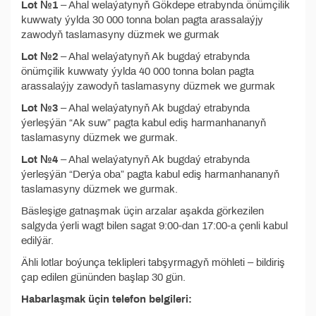
Lot №1
– Ahal welaýatynyň Gökdepe etrabynda önümçilik
kuwwaty ýylda 30 000 tonna bolan pagta arassalaýjy
zawodyň taslamasyny düzmek we gurmak
Lot №2
– Ahal welaýatynyň Ak bugdaý etrabynda
önümçilik kuwwaty ýylda 40 000 tonna bolan pagta
arassalaýjy zawodyň taslamasyny düzmek we gurmak
Lot №3
– Ahal welaýatynyň Ak bugdaý etrabynda
ýerleşýän “Ak suw” pagta kabul ediş harmanhananyň
taslamasyny düzmek we gurmak.
Lot №4
– Ahal welaýatynyň Ak bugdaý etrabynda
ýerleşýän “Derýa oba” pagta kabul ediş harmanhananyň
taslamasyny düzmek we gurmak.
Bäsleşige gatnaşmak üçin arzalar aşakda görkezilen
salgyda ýerli wagt bilen sagat 9:00-dan 17:00-a çenli kabul
edilýär.
Ähli lotlar boýunça teklipleri tabşyrmagyň möhleti – bildiriş
çap edilen gününden başlap 30 gün.
Habarlaşmak üçin telefon belgileri: