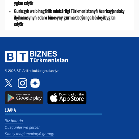
yglan edýär
Gurluşyk we binagärlik ministrligi Türkmenistanyň Azerbaýjandaky
ilçihanasynyň edara binasyny gurmak boýunça bäsleşik yglan
edýär
© 2026 BT. Ähli hukuklar goralandyr.
EDARA
Biz barada
Düzgünler we şertler
Şahsy maglumatlaryň goragy