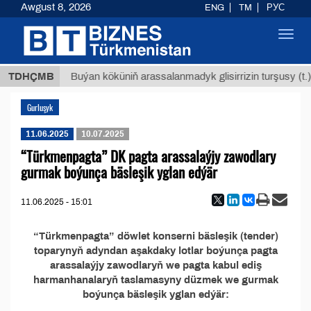
Awgust 8, 2026
ENG
TM
РУС
Toggl
navig
,8 ТМТ
TDHÇMB
Buýan köküniň arassalanmadyk glisirrizin turşusy (t.)
Gurluşyk
11.06.2025
10.07.2025
“Türkmenpagta” DK pagta arassalaýjy zawodlary
gurmak boýunça bäsleşik yglan edýär
11.06.2025 - 15:01
“Türkmenpagta” döwlet konserni bäsleşik (tender)
toparynyň adyndan aşakdaky lotlar boýunça pagta
arassalaýjy zawodlaryň we pagta kabul ediş
harmanhanalaryň taslamasyny düzmek we gurmak
boýunça bäsleşik yglan edýär: