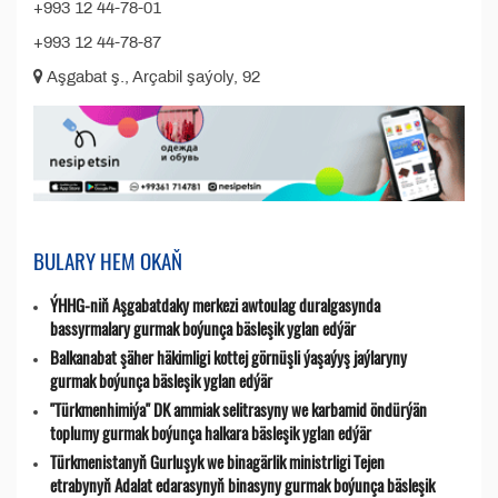
+993 12 44-78-01
+993 12 44-78-87
Aşgabat ş., Arçabil şaýoly, 92
BULARY HEM OKAŇ
ÝHHG-niň Aşgabatdaky merkezi awtoulag duralgasynda
bassyrmalary gurmak boýunça bäsleşik yglan edýär
Balkanabat şäher häkimligi kottej görnüşli ýaşaýyş jaýlaryny
gurmak boýunça bäsleşik yglan edýär
"Türkmenhimiýa" DK ammiak selitrasyny we karbamid öndürýän
toplumy gurmak boýunça halkara bäsleşik yglan edýär
Türkmenistanyň Gurluşyk we binagärlik ministrligi Tejen
etrabynyň Adalat edarasynyň binasyny gurmak boýunça bäsleşik