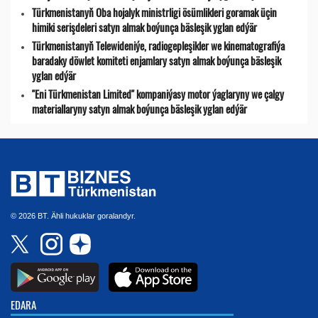
Türkmenistanyň Oba hojalyk ministrligi ösümlikleri goramak üçin
himiki serişdeleri satyn almak boýunça bäsleşik yglan edýär
Türkmenistanyň Telewideniýe, radio­gepleşikler we kinematografiýa
baradaky döwlet komiteti enjamlary satyn almak boýunça bäsleşik
yglan edýär
"Eni Türkmenistan Limited" kompaniýasy motor ýaglaryny we çalgy
materiallaryny satyn almak boýunça bäsleşik yglan edýär
© 2026 BT. Ähli hukuklar goralandyr.
EDARA