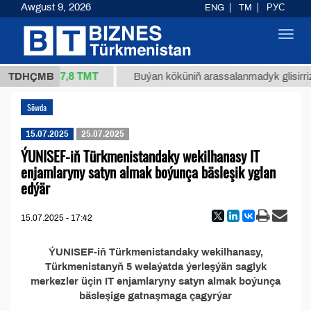
Awgust 9, 2026
ENG
TM
РУС
Toggl
navig
37,8 ТМТ
34/1 (kg.)
TDHÇMB
Buýan köküniň arassalanmadyk glisirrizi
Söwda
15.07.2025
25.07.2025
ÝUNISEF-iň Türkmenistandaky wekilhanasy IT
enjamlaryny satyn almak boýunça bäsleşik yglan
edýär
15.07.2025 - 17:42
ÝUNISEF-iň Türkmenistandaky wekilhanasy,
Türkmenistanyň 5 welaýatda ýerleşýän saglyk
merkezler üçin IT enjamlaryny satyn almak boýunça
bäsleşige gatnaşmaga çagyrýar