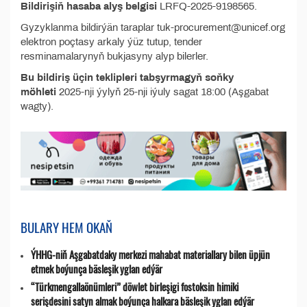
Bildirişiň hasaba alyş belgisi
LRFQ-2025-9198565.
Gyzyklanma bildirýän taraplar tuk-procurement@unicef.org
elektron poçtasy arkaly ýüz tutup, tender
resminamalarynyň bukjasyny alyp bilerler.
Bu bildiriş üçin teklipleri tabşyrmagyň soňky
möhleti
2025-nji ýylyň 25-nji iýuly sagat 18:00 (Aşgabat
wagty).
BULARY HEM OKAŇ
ÝHHG-niň Aşgabatdaky merkezi mahabat materiallary bilen üpjün
etmek boýunça bäsleşik yglan edýär
“Türkmengallaönümleri” döwlet birleşigi fostoksin himiki
serişdesini satyn almak boýunça halkara bäsleşik yglan edýär