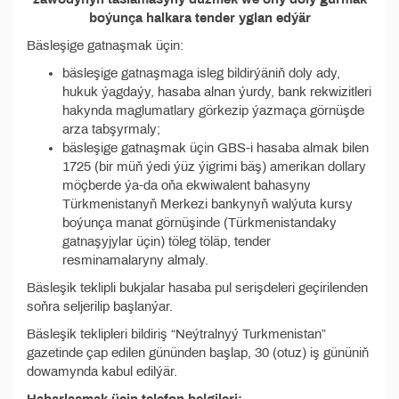
boýunça halkara tender yglan edýär
Bäsleşige gatnaşmak üçin:
bäsleşige gatnaşmaga isleg bildirýäniň doly ady,
hukuk ýagdaýy, hasaba alnan ýurdy, bank rekwizitleri
hakynda maglumatlary görkezip ýazmaça görnüşde
arza tabşyrmaly;
bäsleşige gatnaşmak üçin GBS-i hasaba almak bilen
1725 (bir müň ýedi ýüz ýigrimi bäş) amerikan dollary
möçberde ýa-da oňa ekwiwalent bahasyny
Türkmenistanyň Merkezi bankynyň walýuta kursy
boýunça manat görnüşinde (Türkmenistandaky
gatnaşyjylar üçin) töleg töläp, tender
resminamalaryny almaly.
Bäsleşik teklipli bukjalar hasaba pul serişdeleri geçirilenden
soňra seljerilip başlanýar.
Bäsleşik teklipleri bildiriş “Neýtralnyý Turkmenistan”
gazetinde çap edilen gününden başlap, 30 (otuz) iş gününiň
dowamynda kabul edilýär.