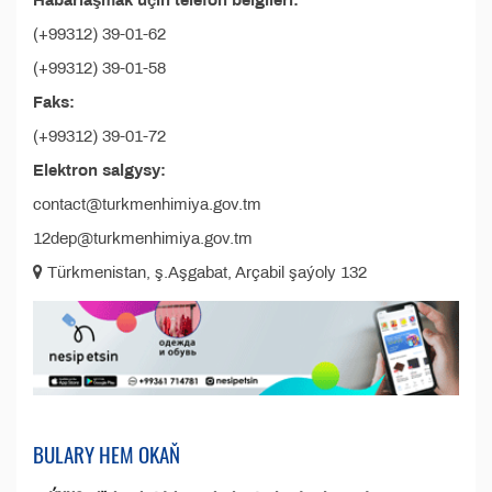
Habarlaşmak üçin telefon belgileri:
(+99312) 39-01-62
(+99312) 39-01-58
Faks:
(+99312) 39-01-72
Elektron salgysy:
contact@turkmenhimiya.gov.tm
12dep@turkmenhimiya.gov.tm
Türkmenistan, ş.Aşgabat, Arçabil şaýoly 132
BULARY HEM OKAŇ