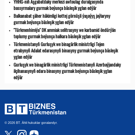
ÝHHG-niň Aşgabatdaky merkezi awtoulag duralgasynda
bassyrmalary gurmak boýunça bäsleşik yglan edýär
Balkanabat şäher häkimligi kottej görnüşli ýaşaýyş jaýlaryny
gurmak boýunça bäsleşik yglan edýär
"Türkmenhimiýa" DK ammiak selitrasyny we karbamid öndürýän
toplumy gurmak boýunça halkara bäsleşik yglan edýär
Türkmenistanyň Gurluşyk we binagärlik ministrligi Tejen
etrabynyň Adalat edarasynyň binasyny gurmak boýunça bäsleşik
yglan edýär
Gurluşyk we binagärlik ministrligi Türkmenistanyň Azerbaýjandaky
ilçihanasynyň edara binasyny gurmak boýunça bäsleşik yglan
edýär
© 2026 BT. Ähli hukuklar goralandyr.