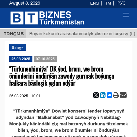
Awgust 8, 2026
ENG
TM
РУС
Toggl
navig
8 ТМТ
TDHÇMB
Buýan köküniň arassalanmadyk glisirrizin turşusy (t.)
Gurluşyk
26.08.2025
07.10.2025
"Türkmenhimiýa" DK ýod, brom, we brom
önümlerini öndürýän zawody gurmak boýunça
halkara bäsleşik yglan edýär
26.08.2025 - 10:01
“Türkmenhimiýa” Döwlet konserni tender toparynyň
adyndan “Balkanabat” ýod zawodynyň Nebitdag-
Monjukly känindäki çig mal bazanyň durkuny täzelemek
bilen, ýod, brom, we brom önümlerini öndürýän
zawodynyň taslamasyny düzmek we ony doly gurmak