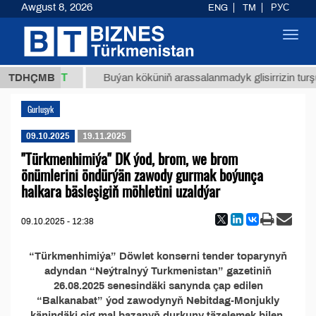
Awgust 8, 2026
ENG
TM
РУС
Toggl
navig
37,8 ТМТ
g.)
TDHÇMB
Buýan köküniň arassalanmadyk glisirrizin turşu
Gurluşyk
09.10.2025
19.11.2025
"Türkmenhimiýa" DK ýod, brom, we brom
önümlerini öndürýän zawody gurmak boýunça
halkara bäsleşigiň möhletini uzaldýar
09.10.2025 - 12:38
“Türkmenhimiýa” Döwlet konserni tender toparynyň
adyndan “Neýtralnyý Turkmenistan” gazetiniň
26.08.2025 senesindäki sanynda çap edilen
“Balkanabat” ýod zawodynyň Nebitdag-Monjukly
känindäki çig mal bazanyň durkuny täzelemek bilen,