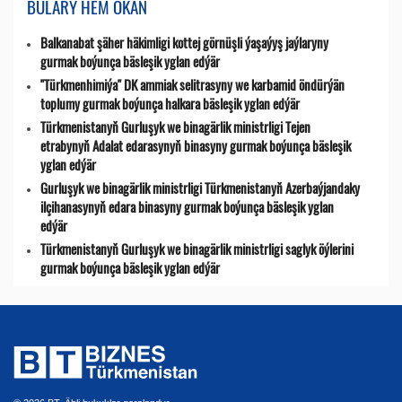
BULARY HEM OKAŇ
Balkanabat şäher häkimligi kottej görnüşli ýaşaýyş jaýlaryny
gurmak boýunça bäsleşik yglan edýär
"Türkmenhimiýa" DK ammiak selitrasyny we karbamid öndürýän
toplumy gurmak boýunça halkara bäsleşik yglan edýär
Türkmenistanyň Gurluşyk we binagärlik ministrligi Tejen
etrabynyň Adalat edarasynyň binasyny gurmak boýunça bäsleşik
yglan edýär
Gurluşyk we binagärlik ministrligi Türkmenistanyň Azerbaýjandaky
ilçihanasynyň edara binasyny gurmak boýunça bäsleşik yglan
edýär
Türkmenistanyň Gurluşyk we binagärlik ministrligi saglyk öýlerini
gurmak boýunça bäsleşik yglan edýär