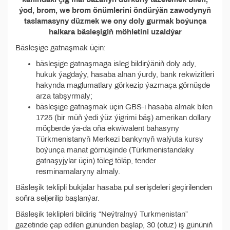
ýod, brom, we brom önümlerini öndürýän zawodynyň
taslamasyny düzmek we ony doly gurmak boýunça
halkara bäsleşigiň möhletini uzaldýar
Bäsleşige gatnaşmak üçin:
bäsleşige gatnaşmaga isleg bildirýäniň doly ady,
hukuk ýagdaýy, hasaba alnan ýurdy, bank rekwizitleri
hakynda maglumatlary görkezip ýazmaça görnüşde
arza tabşyrmaly;
bäsleşige gatnaşmak üçin GBS-i hasaba almak bilen
1725 (bir müň ýedi ýüz ýigrimi bäş) amerikan dollary
möçberde ýa-da oňa ekwiwalent bahasyny
Türkmenistanyň Merkezi bankynyň walýuta kursy
boýunça manat görnüşinde (Türkmenistandaky
gatnaşyjylar üçin) töleg töläp, tender
resminamalaryny almaly.
Bäsleşik teklipli bukjalar hasaba pul serişdeleri geçirilenden
soňra seljerilip başlanýar.
Bäsleşik teklipleri bildiriş “Neýtralnyý Turkmenistan”
gazetinde çap edilen gününden başlap, 30 (otuz) iş gününiň