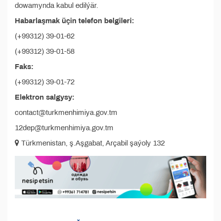
dowamynda kabul edilýär.
Habarlaşmak üçin telefon belgileri:
(+99312) 39-01-62
(+99312) 39-01-58
Faks:
(+99312) 39-01-72
Elektron salgysy:
contact@turkmenhimiya.gov.tm
12dep@turkmenhimiya.gov.tm
Türkmenistan, ş.Aşgabat, Arçabil şaýoly 132