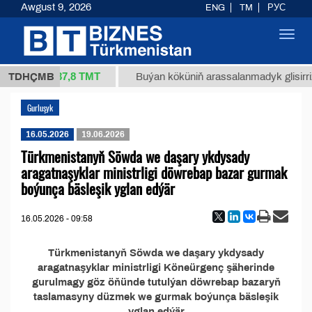
Awgust 9, 2026
ENG
TM
РУС
Toggl
navig
37,8 ТМТ
34/1 (kg.)
TDHÇMB
Buýan köküniň arassalanmadyk glisirrizi
Gurluşyk
16.05.2026
19.06.2026
Türkmenistanyň Söwda we daşary ykdysady
aragatnaşyklar ministrligi döwrebap bazar gurmak
boýunça bäsleşik yglan edýär
16.05.2026 - 09:58
Türkmenistanyň Söwda we daşary ykdysady
aragatnaşyklar ministrligi Köneürgenç şäherinde
gurulmagy göz öňünde tutulýan döwrebap bazaryň
taslamasyny düzmek we gurmak boýunça bäsleşik
yglan edýär