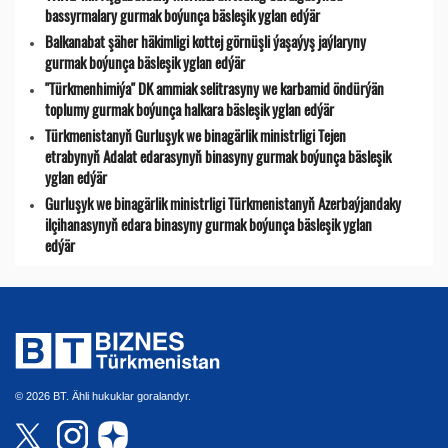
bassyrmalary gurmak boýunça bäsleşik yglan edýär
Balkanabat şäher häkimligi kottej görnüşli ýaşaýyş jaýlaryny
gurmak boýunça bäsleşik yglan edýär
"Türkmenhimiýa" DK ammiak selitrasyny we karbamid öndürýän
toplumy gurmak boýunça halkara bäsleşik yglan edýär
Türkmenistanyň Gurluşyk we binagärlik ministrligi Tejen
etrabynyň Adalat edarasynyň binasyny gurmak boýunça bäsleşik
yglan edýär
Gurluşyk we binagärlik ministrligi Türkmenistanyň Azerbaýjandaky
ilçihanasynyň edara binasyny gurmak boýunça bäsleşik yglan
edýär
© 2026 BT. Ähli hukuklar goralandyr.