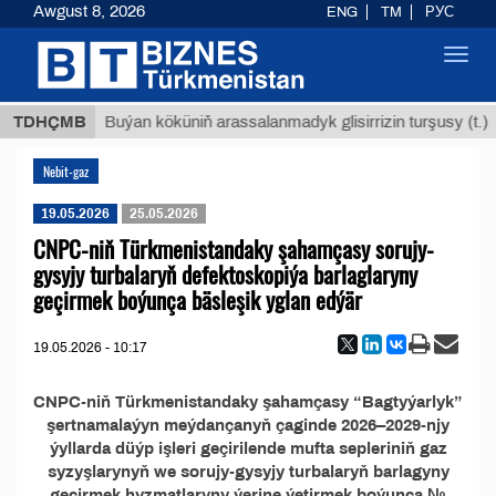
Awgust 8, 2026
ENG
TM
РУС
Toggl
navig
 ТМТ
$
TDHÇMB
Buýan köküniň arassalanmadyk glisirrizin turşusy (t.)
Nebit-gaz
19.05.2026
25.05.2026
CNPC-niň Türkmenistandaky şahamçasy sorujy-
gysyjy turbalaryň defektoskopiýa barlaglaryny
geçirmek boýunça bäsleşik yglan edýär
19.05.2026 - 10:17
CNPC-niň Türkmenistandaky şahamçasy “Bagtyýarlyk”
şertnamalaýyn meýdançanyň çaginde 2026–2029-njy
ýyllarda düýp işleri geçirilende mufta sepleriniň gaz
syzyşlarynyň we sorujy-gysyjy turbalaryň barlagyny
geçirmek hyzmatlaryny ýerine ýetirmek boýunça №