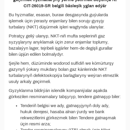
CIT-26019-SR belgili bäsleşik yglan edýär
Bu hyzmatlar, esasan, buraw desgasynda guýularda
işlemek üçin ýerasty enjamlary bilen sorujy-gysyjy
turbalary (NKT) düşürmek işleri wagtynda ulanylar.
Potratçy geliý ulanyp, NKT-niň mufta sepleriniň gaz
syzyşlaryny anyklamak üçin zerur enjamlar toplumy,
bazalaýyn lager, tejribeli işgärler hem-de degişli gurallar
bilen üpjün edilen bolmalydyr.
Şeýle hem, düzüminde wodorod sulfidiň we kömürturşy
gazynyň ýokary mukdary bolan gaz känlerinde NKT
turbalarynyň defektoskopiýa barlaglaryny weýran etmezlik
usuly arkaly geçirmeli.
Gyzyklanma bildirýän islendik kompaniýalar aşakda
görkezilen resminamalary tabşyryp, tendere gatnaşyp biler:
Tenderiň belgisi we ady, gatnaşyjynyň doly ady,
hukuk derejesi, hasaba alnan ýurdy we bank
rekwezitlerini görkezmek bilen Tendere gatnaşmak
üçin resmi arza;