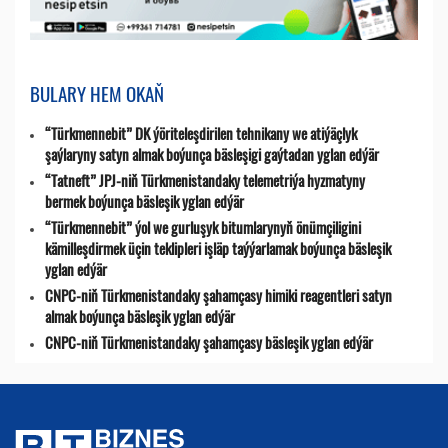
BULARY HEM OKAŇ
“Türkmennebit” DK ýöriteleşdirilen tehnikany we atiýäçlyk
şaýlaryny satyn almak boýunça bäsleşigi gaýtadan yglan edýär
“Tatneft” JPJ-niň Türkmenistandaky telemetriýa hyzmatyny
bermek boýunça bäsleşik yglan edýär
“Türkmennebit” ýol we gurluşyk bitumlarynyň önümçiligini
kämilleşdirmek üçin teklipleri işläp taýýarlamak boýunça bäsleşik
yglan edýär
CNPC-niň Türkmenistandaky şahamçasy himiki reagentleri satyn
almak boýunça bäsleşik yglan edýär
CNPC-niň Türkmenistandaky şahamçasy bäsleşik yglan edýär