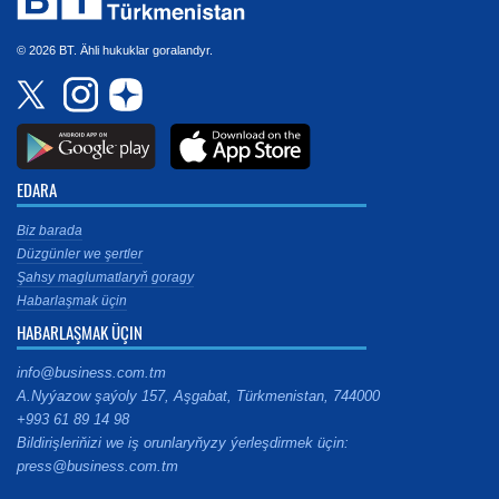
© 2026 BT. Ähli hukuklar goralandyr.
EDARA
Biz barada
Düzgünler we şertler
Şahsy maglumatlaryň goragy
Habarlaşmak üçin
HABARLAŞMAK ÜÇIN
info@business.com.tm
A.Nyýazow şaýoly 157, Aşgabat, Türkmenistan, 744000
+993 61 89 14 98
Bildirişleriňizi we iş orunlaryňyzy ýerleşdirmek üçin:
press@business.com.tm