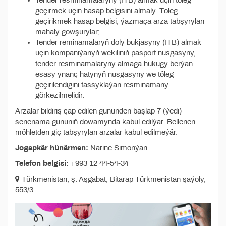
Tender resminamalaryny (ITB) almak üçin töleg
geçirmek üçin hasap belgisini almaly. Töleg
geçirikmek hasap belgisi, ýazmaça arza tabşyrylan
mahaly gowşurylar;
Tender reminamalaryň doly bukjasyny (ITB) almak
üçin kompaniýanyň wekiliniň pasport nusgasyny,
tender resminamalaryny almaga hukugy berýän
esasy ynanç hatynyň nusgasyny we töleg
geçirilendigini tassyklaýan resminamany
görkezilmelidir.
Arzalar bildiriş çap edilen gününden başlap 7 (ýedi)
senenama gününiň dowamynda kabul edilýär. Bellenen
möhletden giç tabşyrylan arzalar kabul edilmeýär.
Jogapkär hünärmen:
Narine Simonýan
Telefon belgisi:
+993 12 44-54-34
Türkmenistan, ş. Aşgabat, Bitarap Türkmenistan şaýoly,
553/3