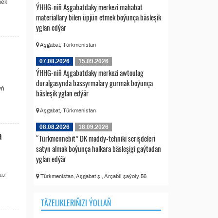
mek
ÝHHG-niň Aşgabatdaky merkezi mahabat
materiallary bilen üpjün etmek boýunça bäsleşik
yglan edýär
Aşgabat, Türkmenistan
07.08.2026
15.09.2026
ÝHHG-niň Aşgabatdaky merkezi awtoulag
duralgasynda bassyrmalary gurmak boýunça
yň
bäsleşik yglan edýär
Aşgabat, Türkmenistan
08.08.2026
18.09.2026
a
“Türkmennebit” DK maddy-tehniki serişdeleri
satyn almak boýunça halkara bäsleşigi gaýtadan
yglan edýär
guz
Türkmenistan, Aşgabat ş., Arçabil şaýoly 56
TÄZELIKLERIŇIZI ÝOLLAŇ