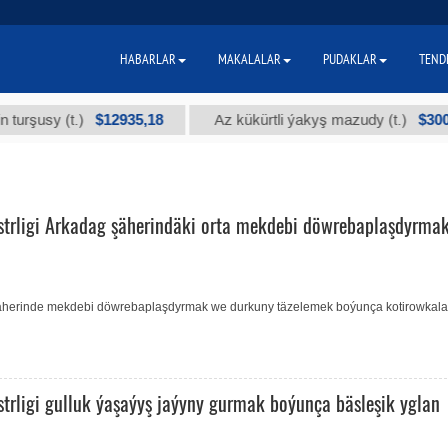
HABARLAR
MAKALALAR
PUDAKLAR
TEND
$12935,18
$300
usy (t.)
Az kükürtli ýakyş mazudy (t.)
strligi Arkadag şäherindäki orta mekdebi döwrebaplaşdyrma
 şäherinde mekdebi döwrebaplaşdyrmak we durkuny täzelemek boýunça kotirowkala
trligi gulluk ýaşaýyş jaýyny gurmak boýunça bäsleşik yglan