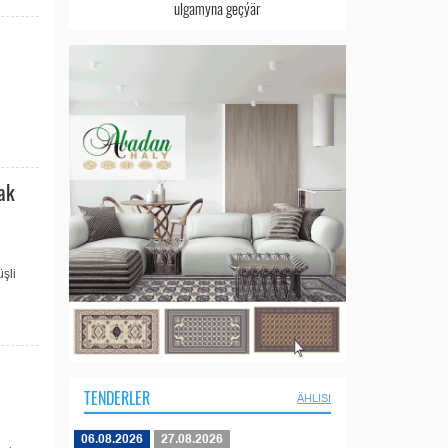
ulgamyna geçýär
ak
şli
TENDERLER
ÄHLISI
06.08.2026
27.08.2026