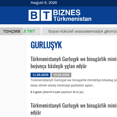
Awgust 8, 2026
37,8 ТМТ
kg.)
TDHÇMB
Buýan köküniň arassalanmadyk glisirrizin turş
GURLUŞYK
Türkmenistanyň Gurluşyk we binagärlik mini
boýunça bäsleşik yglan edýär
11.06.2026
19.06.2026
Türkmenistanyň Gurluşyk we binagärlik ministrligi Arkadag
talap etmek arkaly bäsleşigi gaýtadan yglan...
Aşgabat şäheriniň Arçabil şaýolunyň 84-nji jaýy
Türkmenistanyň Gurluşyk we binagärlik minis
edýär