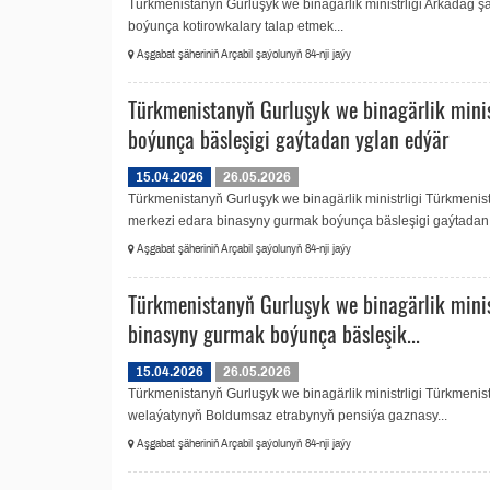
Türkmenistanyň Gurluşyk we binagärlik ministrligi Arkadag 
boýunça kotirowkalary talap etmek...
Aşgabat şäheriniň Arçabil şaýolunyň 84-nji jaýy
Türkmenistanyň Gurluşyk we binagärlik mini
boýunça bäsleşigi gaýtadan yglan edýär
15.04.2026
26.05.2026
Türkmenistanyň Gurluşyk we binagärlik ministrligi Türkmeni
merkezi edara binasyny gurmak boýunça bäsleşigi gaýtadan 
Aşgabat şäheriniň Arçabil şaýolunyň 84-nji jaýy
Türkmenistanyň Gurluşyk we binagärlik mini
binasyny gurmak boýunça bäsleşik...
15.04.2026
26.05.2026
Türkmenistanyň Gurluşyk we binagärlik ministrligi Türkmen
welaýatynyň Boldumsaz etrabynyň pensiýa gaznasy...
Aşgabat şäheriniň Arçabil şaýolunyň 84-nji jaýy