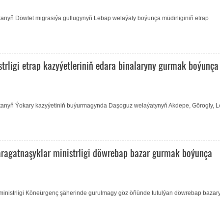
stanyň Döwlet migrasiýa gullugynyň Lebap welaýaty boýunça müdirliginiň etrap
trligi etrap kazyýetleriniň edara binalaryny gurmak boýunça
istanyň Ýokary kazyýetiniň buýurmagynda Daşoguz welaýatynyň Akdepe, Görogly, 
ragatnaşyklar ministrligi döwrebap bazar gurmak boýunça
inistrligi Köneürgenç şäherinde gurulmagy göz öňünde tutulýan döwrebap bazar