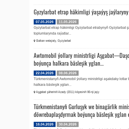
Gyzylarbat etrap häkimligi ýaşaýyş jaýlaryn
07.05.2026
11.05.2026
Gyzylarbat etrap häkimligi Gyzylarbat etrabynyň Gyzylarbat ş
toplumlarynda raýatlar...
Balkan welaýaty, Gyzylarbat
Awtomobil ýollary ministrligi Aşgabat—Daş
boýunça halkara bäsleşik yglan...
22.04.2026
08.06.2026
Türkmenistanyň Awtomobil ýollary ministrligi aşakdaky lotla
halkara bäsleşik yglan...
Aşgabat şäheriniň Azady (2011) köçesiniň 95-nji jaýy
Türkmenistanyň Gurluşyk we binagärlik minis
döwrebaplaşdyrmak boýunça bäsleşik yglan 
16.04.2026
30.04.2026