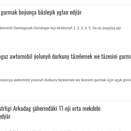
y gurmak boýunça bäsleşik yglan edýär
äheriniň Demirgazyk-Gündogar kiçi etrabynyň 1, 2, 3, 4, 5, 5a-nji ýaşaýyş jaý
oguz awtomobil ýolunyň durkuny täzelemek we täzesini gurm
r boýunça awtomobil ýolunyň durkuny täzelemek we täzesini gurmak üçin açyk görnü
trligi Arkadag şäherindäki 11-nji orta mekdebi
edýär