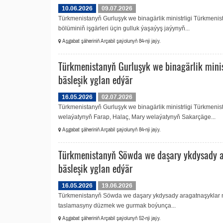
10.06.2026
09.07.2026
Türkmenistanyň Gurluşyk we binagärlik ministrligi Türkmeni
bölüminiň işgärleri üçin gulluk ýaşaýyş jaýynyň...
Aşgabat şäheriniň Arçabil şaýolunyň 84-nji jaýy.
Türkmenistanyň Gurluşyk we binagärlik minis
bäsleşik yglan edýär
16.05.2026
02.07.2026
Türkmenistanyň Gurluşyk we binagärlik ministrligi Türkmen
welaýatynyň Farap, Halaç, Mary welaýatynyň Sakarçäge...
Aşgabat şäheriniň Arçabil şaýolunyň 84-nji jaýy.
Türkmenistanyň Söwda we daşary ykdysady a
bäsleşik yglan edýär
16.05.2026
19.06.2026
Türkmenistanyň Söwda we daşary ykdysady aragatnaşyklar m
taslamasyny düzmek we gurmak boýunça...
Aşgabat şäheriniň Arçabil şaýolunyň 52-nji jaýy.