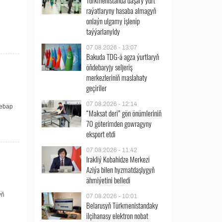
Türkmenistanda daşary ýurt
raýatlaryny hasaba almagyň
onlaýn ulgamy işlenip
taýýarlanyldy
07.08.2026 - 13:07
Bakuda TDG-ä agza ýurtlaryň
öňdebaryjy seljeriş
merkezleriniň maslahaty
geçiriler
07.08.2026 - 12:14
Lebap
“Maksat deri” gön önümleriniň
70 göterimden gowragyny
eksport etdi
07.08.2026 - 11:42
Irakliý Kobahidze Merkezi
Aziýa bilen hyzmatdaşlygyň
ähmiýetini belledi
yň
07.08.2026 - 10:01
Belarusyň Türkmenistandaky
ilçihanasy elektron nobat