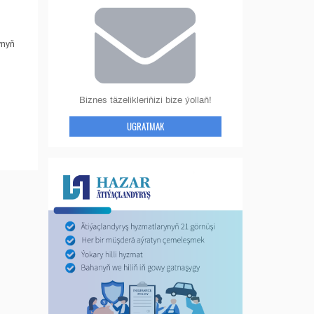
ynyň
Biznes täzelikleriňizi bize ýollaň!
UGRATMAK