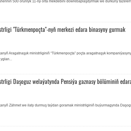
şäheriniň 500 orunlyk 11-nji orta mekdebini döwrebaplaşdyrmak we durkuny täzele
strligi "Türkmenpoçta"-nyň merkezi edara binasyny gurmak
stanyň Aragatnaşyk ministrliginiň “Türkmenpoçta” poçta aragatnaşyk kompaniýasyn
yglan...
strligi Daşoguz welaýatynda Pensiýa gaznasy bölüminiň edar
istanyň Zähmet we ilaty durmuş taýdan goramak ministrliginiň buýurmagynda Daşo