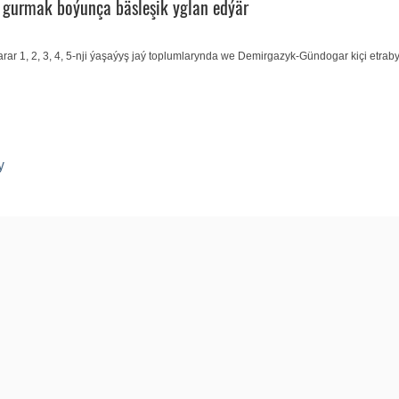
y gurmak boýunça bäsleşik yglan edýär
arar 1, 2, 3, 4, 5-nji ýaşaýyş jaý toplumlarynda we Demirgazyk-Gündogar kiçi etrab
y