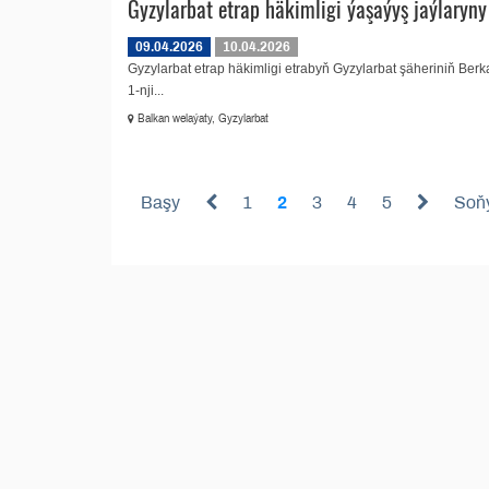
Gyzylarbat etrap häkimligi ýaşaýyş jaýlaryn
09.04.2026
10.04.2026
Gyzylarbat etrap häkimligi etrabyň Gyzylarbat şäheriniň Berk
1-nji...
Balkan welaýaty, Gyzylarbat
Başy
1
2
3
4
5
Soň