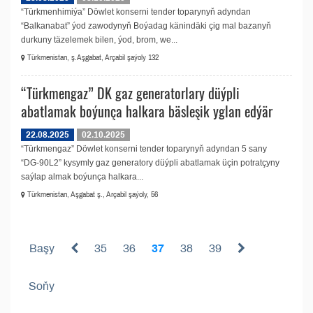
“Türkmenhimiýa” Döwlet konserni tender toparynyň adyndan
“Balkanabat” ýod zawodynyň Boýadag känindäki çig mal bazanyň
durkuny täzelemek bilen, ýod, brom, we...
Türkmenistan, ş.Aşgabat, Arçabil şaýoly 132
“Türkmengaz” DK gaz generatorlary düýpli
abatlamak boýunça halkara bäsleşik yglan edýär
22.08.2025
02.10.2025
“Türkmengaz” Döwlet konserni tender toparynyň adyndan 5 sany
“DG-90L2” kysymly gaz generatory düýpli abatlamak üçin potratçyny
saýlap almak boýunça halkara...
Türkmenistan, Aşgabat ş., Arçabil şaýoly, 56
Başy
35
36
37
38
39
Soňy