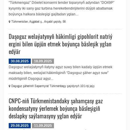
“Türkmengaz” Döwlet konserni tender toparynyň adyndan “DO49P”
kysymly iki sany gaz turbina hereketlendirijilerini düýpli abatlamak
boýunça halkara bäsleşigi gaýtadan yglan...
Türkmenistan, Aşgabat ş., Arçabil şaýoly, 56
Daşoguz welaýatynyň häkimligi gipohlorit natriý
ergini bilen üpjün etmek boýunça bäsleşik yglan
edýär
30.08.2025
18.09.2025
Daşoguz welaýatynyň ilatyny agyz suwy bilen kadaly üpjün etmek
maksady bilen, welaýat häkimliginiň “Daşoguz şäher agyz suw”
müdirliginiň Daşoguz agyz...
Daşoguz şäheriniň Saparmyrat Türkmenbaşy şaýolynyň 10/1-nji jaýy
CNPC-niň Türkmenistandaky şahamçasy gaz
kondensatyny ýerlemek boýunça bäsleşigiň
deslapky saýlamasyny yglan edýär
29.08.2025
11.09.2025