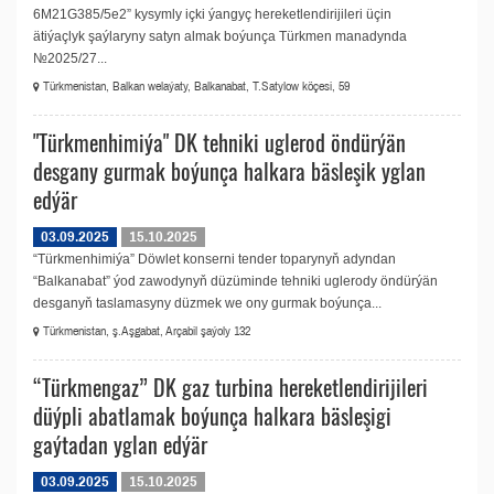
6M21G385/5e2” kysymly içki ýangyç hereketlendirijileri üçin
ätiýaçlyk şaýlaryny satyn almak boýunça Türkmen manadynda
№2025/27...
Türkmenistan, Balkan welaýaty, Balkanabat, T.Satylow köçesi, 59
"Türkmenhimiýa" DK tehniki uglerod öndürýän
desgany gurmak boýunça halkara bäsleşik yglan
edýär
03.09.2025
15.10.2025
“Türkmenhimiýa” Döwlet konserni tender toparynyň adyndan
“Balkanabat” ýod zawodynyň düzüminde tehniki uglerody öndürýän
desganyň taslamasyny düzmek we ony gurmak boýunça...
Türkmenistan, ş.Aşgabat, Arçabil şaýoly 132
“Türkmengaz” DK gaz turbina hereketlendirijileri
düýpli abatlamak boýunça halkara bäsleşigi
gaýtadan yglan edýär
03.09.2025
15.10.2025