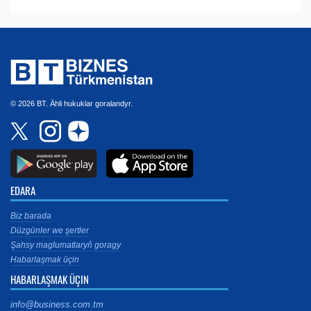
© 2026 BT. Ähli hukuklar goralandyr.
EDARA
Biz barada
Düzgünler we şertler
Şahsy maglumatlaryň goragy
Habarlaşmak üçin
HABARLAŞMAK ÜÇIN
info@business.com.tm