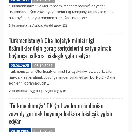
26.08.2025
07.10.2025
“Türkmenhimiýa” Döwlet konserni tender toparynyň adyndan
“Balkanabat” ýod zawodynyň Nebitdag-Monjukly känindäki çig mal
bazanyň durkuny täzelemek bilen, ýod, brom, we...
Türkmenistan, ş.Aşgabat, Arçabil şaýoly 132
Türkmenistanyň Oba hojalyk ministrligi
ösümlikler üçin gorag serişdelerini satyn almak
boýunça halkara bäsleşik yglan edýär
25.08.2025
03.10.2025
Türkmenistanyň Oba hojalyk ministrligi aşakdaky lotda görkezilen
harytlary satyn almak boýunça tender yglan edýär: Lot No.1 - Däne
ekinlerini goramak üçin...
Türkmenistan, Aşgabat ş., Arçabil şaýoly 92
"Türkmenhimiýa" DK ýod we brom öndürýän
zawody gurmak boýunça halkara bäsleşik yglan
edýär
23.08.2025
03.10.2025