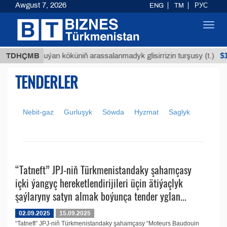
Awgust 7, 2026
ENG
TM
РУС
Toggl
navig
Т
$129
TDHÇMB
Buýan köküniň arassalanmadyk glisirrizin turşusy (t.)
TENDERLER
Nebit-gaz
Gurluşyk
Söwda
Hyzmat
Saglyk
“Tatneft” JPJ-niň Türkmenistandaky şahamçasy
içki ýangyç hereketlendirijileri üçin ätiýaçlyk
şaýlaryny satyn almak boýunça tender yglan...
02.09.2025
15.09.2025
“Tatneft” JPJ-niň Türkmenistandaky şahamçasy “Moteurs Baudouin