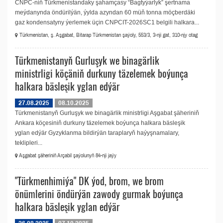
CNPC-niň Türkmenistandaky şahamçasy “Bagtyýarlyk” şertnama
meýdanynda öndürilýän, ýylda azyndan 60 müň tonna möçberdäki
gaz kondensatyny ýerlemek üçin CNPCIT-2026SC1 belgili halkara...
Türkmenistan, ş. Aşgabat, Bitarap Türkmenistan şaýoly, 553/3, 3-nji gat, 310-njy otag
Türkmenistanyň Gurluşyk we binagärlik
ministrligi köçäniň durkuny täzelemek boýunça
halkara bäsleşik yglan edýär
27.08.2025
08.10.2025
Türkmenistanyň Gurluşyk we binagärlik ministrligi Aşgabat şäheriniň
Ankara köçesiniň durkuny täzelemek boýunça halkara bäsleşik
yglan edýär Gyzyklanma bildirýän taraplaryň haýyşnamalary,
teklipleri...
Aşgabat şäheriniň Arçabil şaýolunyň 84-nji jaýy
"Türkmenhimiýa" DK ýod, brom, we brom
önümlerini öndürýän zawody gurmak boýunça
halkara bäsleşik yglan edýär