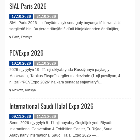
SIAL Paris 2026
17.10.2026
21.10.2026
SIAL Paris 2026 — dünýäde azyk senagaty boýunça iň iri we täsirli
sergileriň biri. Bu ýerde dünýäniň dürli künjeklerinden öndürijiler,...
Pariž, Fransiýa
PCVExpo 2026
19.10.2026
21.10.2026
2026-njy ýylyň 19–21-nji oktýabrynda Russiýanyň paýtagty
Moskwada, “Krokus Ekspo” sergiler merkezinde (1-nji pawilýon, 4-
nji zal) “PCVExpo 2026” halkara senagat enjamlaryň...
Moskwa, Russiýa
International Saudi Halal Expo 2026
09.11.2026
11.11.2026
Sene: 2026-njy ýylyň 9–11-nji noýabry Geçiriljek ýeri: Riyadh
International Convention & Exhibition Center, Er-Riýad, Saud
Arabystany International Saudi Halal Expo 2026 —...