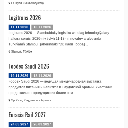
Er-Riýad, Saud Arabystany
Logitrans 2026
11.11.2026
13.11.2026
Logitrans 2026 — Stambuldaky logistika we ulag tehnologiýalary
halkara sergisi 2026-njy ýylyň 11-13-nji noýabry aralygynda
Türkiýäniň Stambul şäherindäki "Dr. Kadir Topbaş...
Stambul, Türkiýe
Foodex Saudi 2026
16.11.2026
18.11.2026
Foodex Saudi 2026 — ведущая международная выставка
продуктов питания и напитков в Саудовской Аравии. Участники
представляют продукцию из более чем...
Эр-Рияд, Саудовская Аравия
Eurasia Rail 2027
24.03.2027
26.03.2027