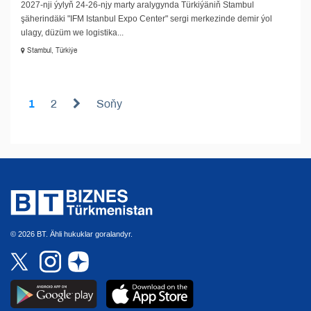
2027-nji ýylyň 24-26-njy marty aralygynda Türkiýäniň Stambul
şäherindäki "IFM Istanbul Expo Center" sergi merkezinde demir ýol
ulagy, düzüm we logistika...
Stambul, Türkiýe
1
2
Soňy
© 2026 BT. Ähli hukuklar goralandyr.