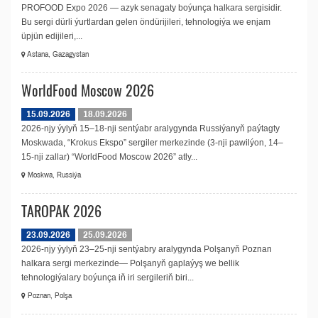
PROFOOD Expo 2026 — azyk senagaty boýunça halkara sergisidir.
Bu sergi dürli ýurtlardan gelen öndürijileri, tehnologiýa we enjam
üpjün edijileri,...
Astana, Gazagystan
WorldFood Moscow 2026
15.09.2026
18.09.2026
2026-njy ýylyň 15–18-nji sentýabr aralygynda Russiýanyň paýtagty
Moskwada, “Krokus Ekspo” sergiler merkezinde (3-nji pawilýon, 14–
15-nji zallar) “WorldFood Moscow 2026” atly...
Moskwa, Russiýa
TAROPAK 2026
23.09.2026
25.09.2026
2026-njy ýylyň 23–25-nji sentýabry aralygynda Polşanyň Poznan
halkara sergi merkezinde— Polşanyň gaplaýyş we bellik
tehnologiýalary boýunça iň iri sergileriň biri...
Poznan, Polşa