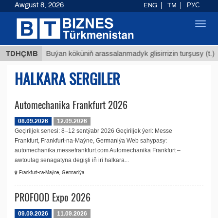
Awgust 8, 2026
ENG
TM
РУС
Toggl
navig
 ТМТ
$
TDHÇMB
Buýan köküniň arassalanmadyk glisirrizin turşusy (t.)
HALKARA SERGILER
Automechanika Frankfurt 2026
08.09.2026
12.09.2026
Geçiriljek senesi: 8–12 sentýabr 2026 Geçiriljek ýeri: Messe
Frankfurt, Frankfurt-na-Maýne, Germaniýa Web sahypasy:
automechanika.messefrankfurt.com Automechanika Frankfurt –
awtoulag senagatyna degişli iň iri halkara...
Frankfurt-na-Maýne, Germaniýa
PROFOOD Expo 2026
09.09.2026
11.09.2026