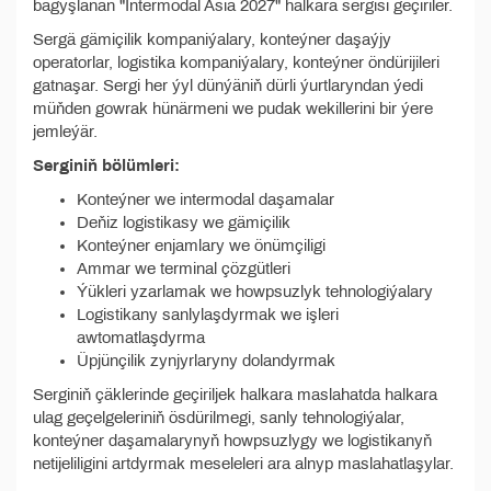
bagyşlanan "Intermodal Asia 2027" halkara sergisi geçiriler.
Sergä gämiçilik kompaniýalary, konteýner daşaýjy
operatorlar, logistika kompaniýalary, konteýner öndürijileri
gatnaşar. Sergi her ýyl dünýäniň dürli ýurtlaryndan ýedi
müňden gowrak hünärmeni we pudak wekillerini bir ýere
jemleýär.
Serginiň bölümleri:
Konteýner we intermodal daşamalar
Deňiz logistikasy we gämiçilik
Konteýner enjamlary we önümçiligi
Ammar we terminal çözgütleri
Ýükleri yzarlamak we howpsuzlyk tehnologiýalary
Logistikany sanlylaşdyrmak we işleri
awtomatlaşdyrma
Üpjünçilik zynjyrlaryny dolandyrmak
Serginiň çäklerinde geçiriljek halkara maslahatda halkara
ulag geçelgeleriniň ösdürilmegi, sanly tehnologiýalar,
konteýner daşamalarynyň howpsuzlygy we logistikanyň
netijeliligini artdyrmak meseleleri ara alnyp maslahatlaşylar.