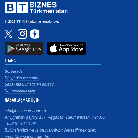
© 2026 BT. Ähli hukuklar goralandyr.
EDARA
Biz barada
Düzgünler we şertler
Şahsy maglumatlaryň goragy
Habarlaşmak üçin
HABARLAŞMAK ÜÇIN
info@business.com.tm
A.Nyýazow şaýoly 157, Aşgabat, Türkmenistan, 744000
+993 61 89 14 98
Bildirişleriňizi we iş orunlaryňyzy ýerleşdirmek üçin:
press@business.com.tm