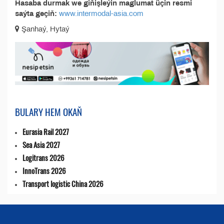
Hasaba durmak we giňişleýin maglumat üçin resmi
saýta geçiň:
www.intermodal-asia.com
Şanhaý, Hytaý
BULARY HEM OKAŇ
Eurasia Rail 2027
Sea Asia 2027
Logitrans 2026
InnoTrans 2026
Transport logistic China 2026