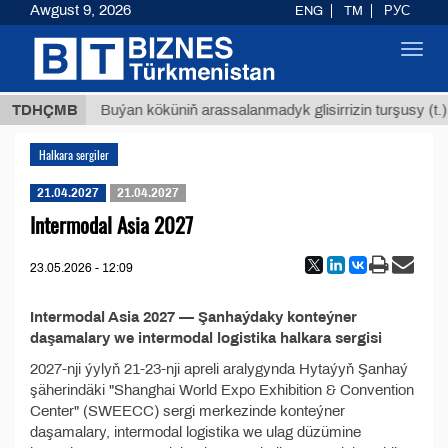
Awgust 9, 2026
ENG
TM
РУС
Toggl
navig
,8 ТМТ
TDHÇMB
Buýan köküniň arassalanmadyk glisirrizin turşusy (t.)
Halkara sergiler
21.04.2027
21.04.2027
Intermodal Asia 2027
23.05.2026 - 12:09
Intermodal Asia 2027 — Şanhaýdaky konteýner
daşamalary we intermodal logistika halkara sergisi
2027-nji ýylyň 21-23-nji apreli aralygynda Hytaýyň Şanhaý
şäherindäki "Shanghai World Expo Exhibition & Convention
Center" (SWEECC) sergi merkezinde konteýner
daşamalary, intermodal logistika we ulag düzümine