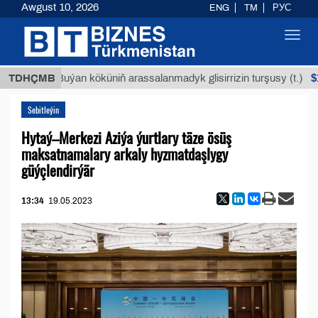
Awgust 10, 2026
ENG
TM
РУС
Toggl
navig
$12935,
TDHÇMB
Buýan köküniň arassalanmadyk glisirrizin turşusy (t.)
Sebitleýin
Hytaý–Merkezi Aziýa ýurtlary täze ösüş
maksatnamalary arkaly hyzmatdaşlygy
güýçlendirýär
13:34
19.05.2023