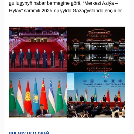
gullugynyň habar bermegine görä, “Merkezi Aziýa –
Hytaý” sammiti 2025-nji ýylda Gazagystanda geçiriler.
BULARY HEM OKAŇ