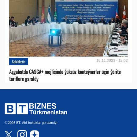
16.11.2023 - 12:02
Sebitleýin
Aşgabatda CASCA+ mejlisinde ýüksüz konteýnerler üçin ýörite
tariflere garaldy
© 2026 BT. Ähli hukuklar goralandyr.