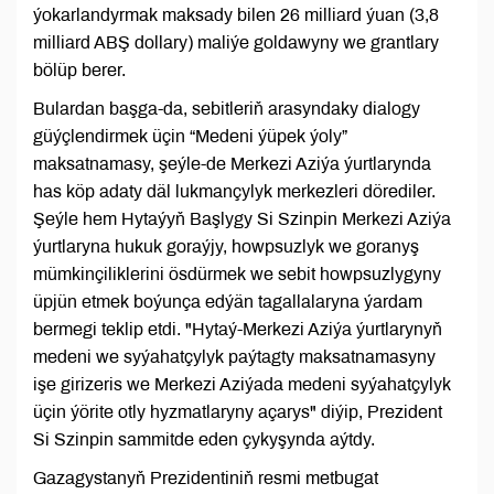
ýokarlandyrmak maksady bilen 26 milliard ýuan (3,8
milliard ABŞ dollary) maliýe goldawyny we grantlary
bölüp berer.
Bulardan başga-da, sebitleriň arasyndaky dialogy
güýçlendirmek üçin “Medeni ýüpek ýoly”
maksatnamasy, şeýle-de Merkezi Aziýa ýurtlarynda
has köp adaty däl lukmançylyk merkezleri dörediler.
Şeýle hem Hytaýyň Başlygy Si Szinpin Merkezi Aziýa
ýurtlaryna hukuk goraýjy, howpsuzlyk we goranyş
mümkinçiliklerini ösdürmek we sebit howpsuzlygyny
üpjün etmek boýunça edýän tagallalaryna ýardam
bermegi teklip etdi. "Hytaý-Merkezi Aziýa ýurtlarynyň
medeni we syýahatçylyk paýtagty maksatnamasyny
işe girizeris we Merkezi Aziýada medeni syýahatçylyk
üçin ýörite otly hyzmatlaryny açarys" diýip, Prezident
Si Szinpin sammitde eden çykyşynda aýtdy.
Gazagystanyň Prezidentiniň resmi metbugat