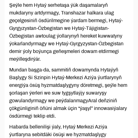
Şeýle hem Hytaý serhetaşa ýük daşamalaryň
mukdaryny artdyrmagy, Transhazar halkara ulag
geçelgesiniň ösdürilmegine ýardam bermegi, Hytaý-
Gyrgyzystan-Özbegistan we Hytaý-Täjigistan-
Özbegistan awtoulag ýollarynyň hereket kuwwatyny
ýokarlandyrmagy we Hytaý-Gyrgyzystan-Özbegistan
demir ýoly boýunça geňeşmeleri dowam etdirmegi
meýilleşdirýär.
Mundan başga-da, sammitiň dowamynda Hytaýyň
Başlygy Si Szinpin Hytaý-Merkezi Aziýa ýurtlarynyň
energiýa ösüş hyzmatdaşlygyny döretmegi, şeýle hem
şorlaşan ýerleri we suw tygşytlaýjy suwaryşy
gowulandyrmagy we peýdalanmagyAral deňziniň
çökgünliginiň öňüni almak üçin “ýaşyl” innowasiýalary
ösdürmegi teklip etdi.
Habarda bellenilişi ýaly, Hytaý Merkezi Aziýa
ýurtlaryna sebitdäki ösüşi we hyzmatdaşlygy