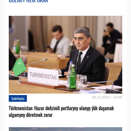
23.11.2023 - 15:46
Sebitleýin
Türkmenistan: Hazar deňziniň portlaryny ulanyp ýük daşamak
ulgamyny döretmek zerur