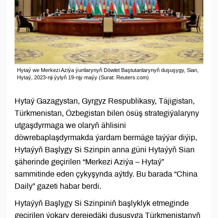
Hytaý we Merkezi Aziýa ýurtlarynyň Döwlet Baştutanlarynyň duşuşygy, Sian,
Hytaý, 2023-nji ýylyň 19-njy maýy (Surat: Reuters.com)
Hytaý Gazagystan, Gyrgyz Respublikasy, Täjigistan,
Türkmenistan, Özbegistan bilen ösüş strategiýalaryny
utgaşdyrmaga we olaryň ählisini
döwrebaplaşdyrmakda ýardam bermäge taýýar diýip,
Hytaýyň Başlygy Si Szinpin anna güni Hytaýyň Sian
şäherinde geçirilen “Merkezi Aziýa – Hytaý”
sammitinde eden çykyşynda aýtdy. Bu barada “China
Daily” gazeti habar berdi.
Hytaýyň Başlygy Si Szinpiniň başlyklyk etmeginde
geçirilen ýokary derejedäki duşuşyga Türkmenistanyň