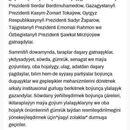
Prezidenti Serdar Berdimuhamedow, Gazagystanyň
Prezidenti Kasym-Žomart Tokaýew, Gyrgyz
Respublikasynyň Prezidenti Sadyr Žaparow,
Täjigistanyň Prezidenti Emomali Rahmon we
Özbegistanyň Prezidenti Şawkat Mirziýoýew
gatnaşdylar.
Sammitiň dowamynda, taraplar daşary gatnaşyklar,
ykdysadyýet, söwda, gümrük, senagat we maýa
goýumlary, oba hojalygy, ulag, adatdan daşary
ýagdaýlar, bilim hem-de syýasy partiýalar boýunça
duşuşyklar we gepleşikler mehanizmlerini döretmek
arkaly institusional gurluşy berkitmek boýunça ylalaşyk
gazandylar. Söwdany ýeňilleşdirmek boýunça çäreleri,
ikitaraplaýyn maýa goýum ylalaşyklaryny we oba
hojalyk önümleriniň gümrük taýdan resmileşdirilmegini
ýönekeýleşdirmek üçin"ýaşyl zolaklar" durmuşa
geçiriler.