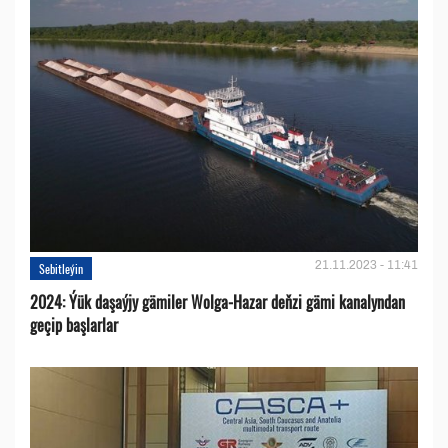
21.11.2023 - 11:41
Sebitleýin
2024: Ýük daşaýjy gämiler Wolga-Hazar deňzi gämi kanalyndan
geçip başlarlar