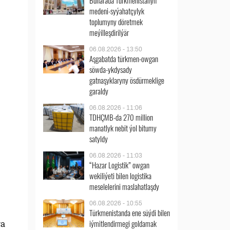
Buharada Türkmenistanyň
medeni-syýahatçylyk
toplumyny döretmek
meýilleşdirilýär
06.08.2026 - 13:50
Aşgabatda türkmen-owgan
söwda-ykdysady
gatnaşyklaryny ösdürmeklige
garaldy
06.08.2026 - 11:06
TDHÇMB-da 270 million
manatlyk nebit ýol bitumy
satyldy
06.08.2026 - 11:03
“Hazar Logistik” owgan
wekiliýeti bilen logistika
meselelerini maslahatlaşdy
06.08.2026 - 10:55
Türkmenistanda ene süýdi bilen
iýmitlendirmegi goldamak
ýa