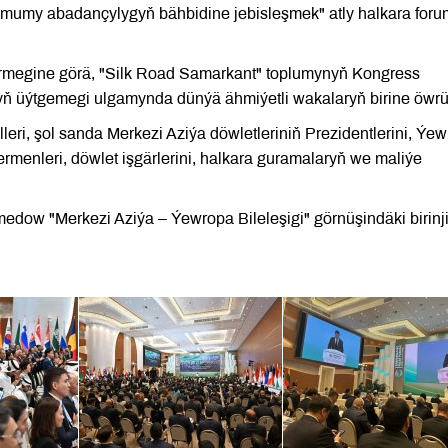
umumy abadançylygyň bähbidine jebisleşmek" atly halkara for
rmegine görä, "Silk Road Samarkant" toplumynyň Kongress
ň üýtgemegi ulgamynda dünýä ähmiýetli wakalaryň birine öwrü
illeri, şol sanda Merkezi Aziýa döwletleriniň Prezidentlerini, Ýe
lermenleri, döwlet işgärlerini, halkara guramalaryň we maliýe
dow "Merkezi Aziýa – Ýewropa Bileleşigi" görnüşindäki birinj