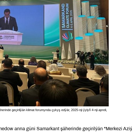
nde geçirilýän klimat forumynda çykyş edýär, 2025-nji ýylyň 4-nji apreli,
edow anna güni Samarkant şäherinde geçirilýän "Merkezi Azi