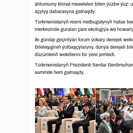
ählumumy klimat meseleleri bilen ýüzbe-ýüz: 
açylyş dabarasyna gatnaşdy.
Türkmenistanyň resmi metbugatynyň habar be
merkezinde guralan çäre ekologiýa we howany
Iki günläp geçirilýän forum ýokary derejeli wek
Bileleşiginiň ýolbaşçylaryny, dünýä derejeli bi
düzümleriň wekillerini bir ýere jemledi.
Türkmenistanyň Prezidenti Serdar Berdimuhame
sammite hem gatnaşdy.