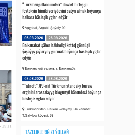
“Türkmengallaönümleri” döwlet birleşigi
fostoksin himiki serişdesini satyn almak boýunça
halkara bäsleşik yglan edýär
Aşgabat, Arçabil Şaýoly 92
06.08.2026
26.08.2026
Balkanabat şäher häkimligi kottej görnüşli
ýaşaýyş jaýlaryny gurmak boýunça bäsleşik yglan
edýär
Балканский велаят, г. Балканабат
03.08.2026
28.08.2026
“Tatneft” JPJ-niň Türkmenistandaky buraw
erginini arassalaýyş blogunyň kärendesi boýunça
bäsleşik yglan edýär
Türkmenistan, Balkan welaýaty, Balkanabat,
T.Satylow köçesi, 59
- 13:11
TÄZELIKLERIŇIZI ÝOLLAŇ