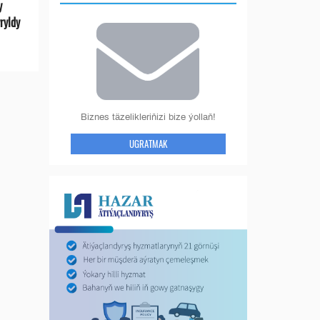
y
ryldy
Biznes täzelikleriňizi bize ýollaň!
UGRATMAK