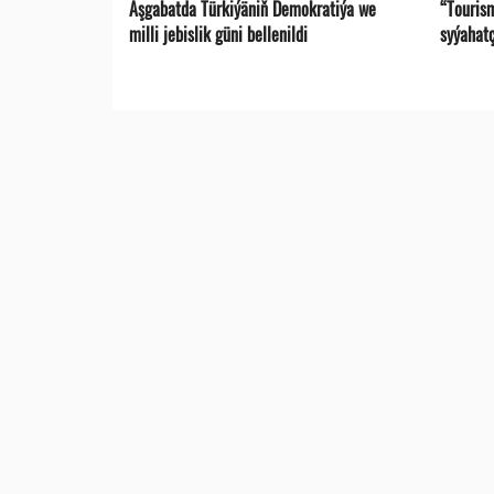
Aşgabatda Türkiýäniň Demokratiýa we
“Touris
milli jebislik güni bellenildi
syýahat