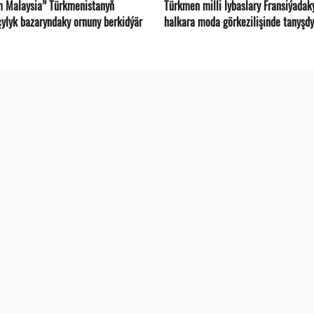
m Malaysia” Türkmenistanyň
Türkmen milli lybaslary Fransiýadak
çylyk bazaryndaky ornuny berkidýär
halkara moda görkezilişinde tanyşdy