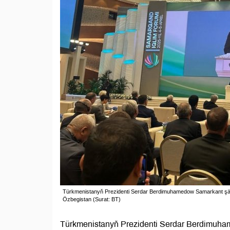
Türkmenistanyň Prezidenti Serdar Berdimuhamedow Samarkant şäheri
Özbegistan (Surat: BT)
Türkmenistanyň Prezidenti Serdar Berdimuham