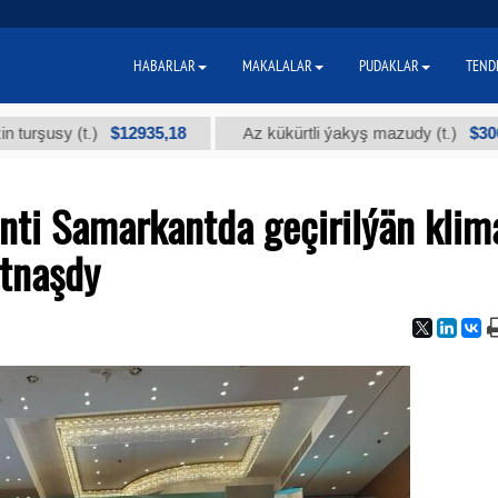
HABARLAR
MAKALALAR
PUDAKLAR
TEND
$12935,18
$300
y (t.)
Az kükürtli ýakyş mazudy (t.)
nti Samarkantda geçirilýän klim
tnaşdy