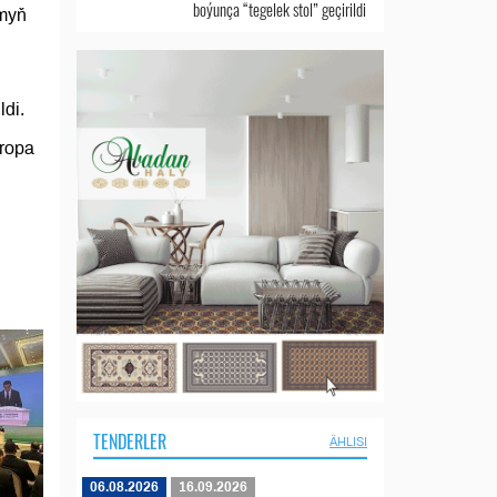
boýunça “tegelek stol” geçirildi
umyň
ldi.
wropa
i
TENDERLER
ÄHLISI
06.08.2026
16.09.2026