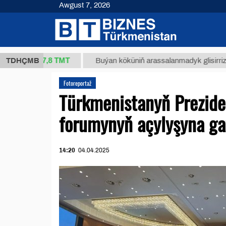
Awgust 7, 2026
37,8 ТМТ
g.)
TDHÇMB
Buýan köküniň arassalanmadyk glisirrizin turşus
Fotoreportaž
Türkmenistanyň Prezide
forumynyň açylyşyna ga
14:20
04.04.2025