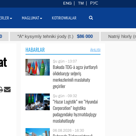
ENG
TM
РУС
ERLER
MAGLUMAT
KOTIROWKALAR
$86 000
"А" kysymly tehniki ýody (t.)
Natriý hlorly (nahar du
HABARLAR
ÄHLISI
at
Şu gün - 13:07
Bakuda TDG-ä agza ýurtlaryň
öňdebaryjy seljeriş
merkezleriniň maslahaty
geçiriler
Şu gün - 09:32
“Hazar Logistik” we “Hyundai
Corporation” logistika
pudagyndaky hyzmatdaşlygy
maslahatlaşdy
06.08.2026 - 16:30