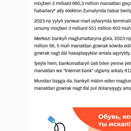
möçberi 3 milliard 880,3 million manatdan g
habarlary" atly elektron žurnalynda habar berilý
2023-nji ýylyň ýanwar-mart aýlarynda terminall
umumy möçberi 3 milliard 551 million 603 müň
Merkezi bankyň maglumatlaryna görä, 2023-nji
million 56, 5 müň manatdan gowrak söwda edil
gowrak nagt däl hasaplaşyklar amala aşyryldy.
Şeýle hem, bankomatlaryň üsti bilen ýerine ýe
manatdan we “Internet bank” ulgamy arkaly 8
Mundan başga-da, bankyň mälim eden maglumat
manatdan gowrak nagt däl pul dolanyşygy amal