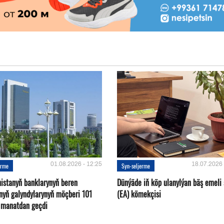
01.08.2026 - 12:25
18.07.2026 
erme
Syn-seljerme
istanyň banklarynyň beren
Dünýäde iň köp ulanylýan bäş emeli
ynyň galyndylarynyň möçberi 101
(EA) kömekçisi
d manatdan geçdi