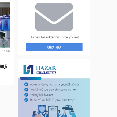
Biznes täzelikleriňizi bize ýollaň!
UGRATMAK
- 16:05
 98,5