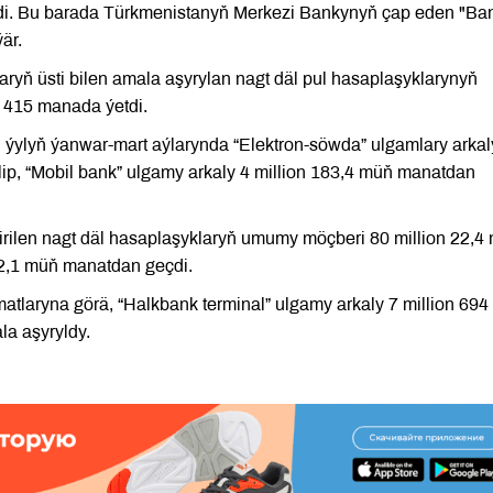
eçdi. Bu barada Türkmenistanyň Merkezi Bankynyň çap eden "Ba
är.
aryň üsti bilen amala aşyrylan nagt däl pul hasaplaşyklarynyň
 415 manada ýetdi.
 ýylyň ýanwar-mart aýlarynda “Elektron-söwda” ulgamlary arkal
ip, “Mobil bank” ulgamy arkaly 4 million 183,4 müň manatdan
tirilen nagt däl hasaplaşyklaryň umumy möçberi 80 million 22,4
12,1 müň manatdan geçdi.
laryna görä, “Halkbank terminal” ulgamy arkaly 7 million 69
a aşyryldy.