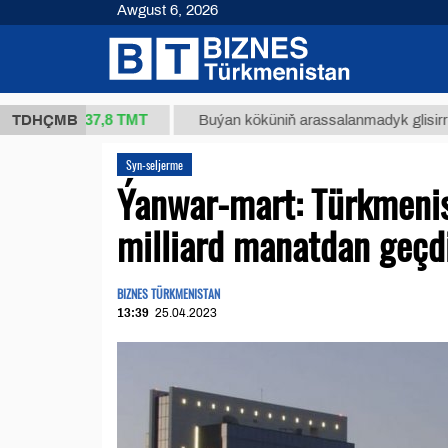
Awgust 6, 2026
37,8 ТМТ
 (kg.)
TDHÇMB
Buýan köküniň arassalanmadyk glisirrizin tu
Syn-seljerme
Ýanwar-mart: Türkmenis
milliard manatdan geçd
BIZNES TÜRKMENISTAN
13:39
25.04.2023