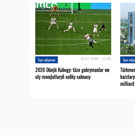
16.07.2026 - 11:55
Syn-seljerme
Syn-selj
2026 Dünýä Kubogy: täze gahrymanlar we
Türkmen
uly rowaýatlaryň soňky sahnasy
karzlar
milliar