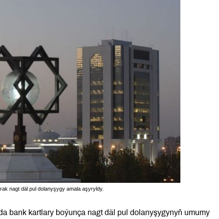
rak nagt däl pul dolanyşygy amala aşyryldy.
da bank kartlary boýunça nagt däl pul dolanyşygynyň umumy