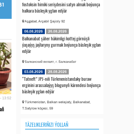
fostoksin himiki serişdesini satyn almak boýunça
halkara bäsleşik yglan edýär
Aşgabat, Arçabil Şaýoly 92
06.08.2026
26.08.2026
Balkanabat şäher häkimligi kottej görnüşli
ýaşaýyş jaýlaryny gurmak boýunça bäsleşik yglan
edýär
Балканский велаят, г. Балканабат
03.08.2026
28.08.2026
“Tatneft” JPJ-niň Türkmenistandaky buraw
erginini arassalaýyş blogunyň kärendesi boýunça
bäsleşik yglan edýär
- 13:52
Türkmenistan, Balkan welaýaty, Balkanabat,
 aň
T.Satylow köçesi, 59
TÄZELIKLERIŇIZI ÝOLLAŇ