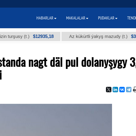
HABARLAR
MAKALALAR
PUDAKLAR
TEND
$12935,18
$300
rşusy (t.)
Az kükürtli ýakyş mazudy (t.)
tanda nagt däl pul dolanyşygy 3
i