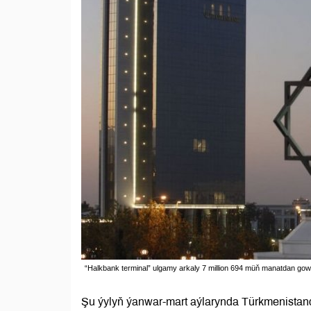
“Halkbank terminal” ulgamy arkaly 7 million 694 müň manatdan gow
Şu ýylyň ýanwar-mart aýlarynda Türkmenistan