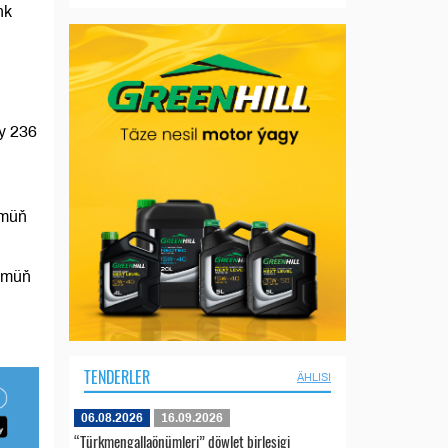
nk
y 236
 müň
4 müň
TENDERLER
ÄHLISI
06.08.2026
16.09.2026
“Türkmengallaönümleri” döwlet birleşigi