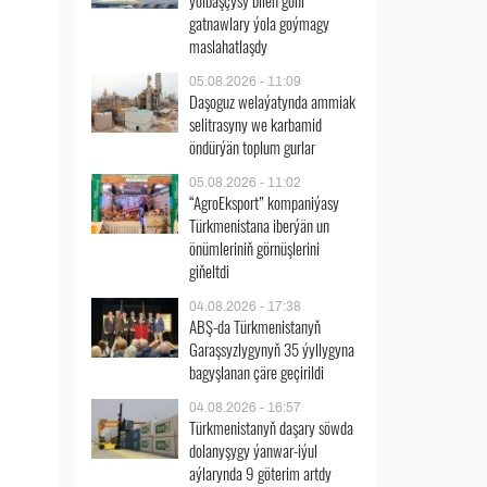
ýolbaşçysy bilen göni
gatnawlary ýola goýmagy
maslahatlaşdy
05.08.2026 - 11:09
Daşoguz welaýatynda ammiak
selitrasyny we karbamid
öndürýän toplum gurlar
05.08.2026 - 11:02
“AgroEksport” kompaniýasy
Türkmenistana iberýän un
önümleriniň görnüşlerini
giňeltdi
04.08.2026 - 17:38
ABŞ-da Türkmenistanyň
Garaşsyzlygynyň 35 ýyllygyna
bagyşlanan çäre geçirildi
04.08.2026 - 16:57
Türkmenistanyň daşary söwda
dolanyşygy ýanwar-iýul
aýlarynda 9 göterim artdy