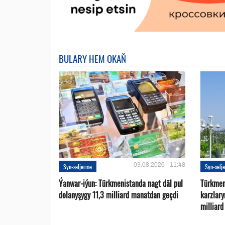
BULARY HEM OKAŇ
03.08.2026 - 11:48
Syn-seljerme
Syn-selj
Ýanwar-iýun: Türkmenistanda nagt däl pul
Türkmen
dolanyşygy 11,3 milliard manatdan geçdi
karzlar
milliar