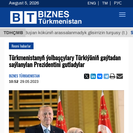
Awgust 5, 2026
ENG
TM
РУС
Toggl
navig
$12935,1
TDHÇMB
Buýan köküniň arassalanmadyk glisirrizin turşusy (t.)
Resmi habarlar
Türkmenistanyň ýolbaşçylary Türkiýäniň gaýtadan
saýlanylan Prezidentini gutladylar
BIZNES TÜRKMENISTAN
10:52
29.05.2023