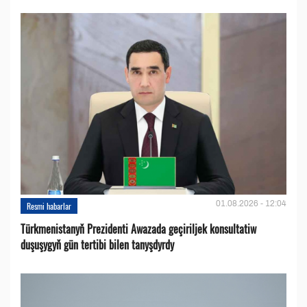
01.08.2026 - 12:04
Resmi habarlar
Türkmenistanyň Prezidenti Awazada geçiriljek konsultatiw
duşuşygyň gün tertibi bilen tanyşdyrdy