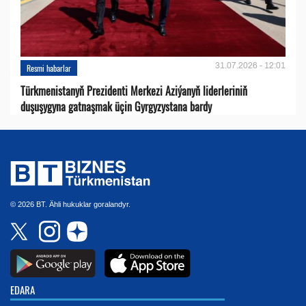
31.07.2026 - 12:01
Resmi habarlar
Türkmenistanyň Prezidenti Merkezi Aziýanyň liderleriniň
duşuşygyna gatnaşmak üçin Gyrgyzystana bardy
© 2026 BT. Ähli hukuklar goralandyr.
EDARA