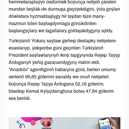
hemmetaraplaýyn ösdürmek boýunça netijeli çäreleri
mundan beýläk-de durmuşa geçirjekdigini, ýola goýlan
döwletara hyzmatdaşlygy hil taýdan täze many-
mazmun bilen baýlaşdyrmaga gönükdirilen
başlangyçlary we tagallalary goldajakdygyny aýtdy.
Türkiýäniň Ýokary saýlaw geňeşi deslapky netijelere
esaslanyp, ýekşenbe güni geçirilen Türkiýäniň
Prezident saýlawlarynyň ikinji tapgyrynda Rejep Taýyp
Ärdoganyň ýeňiş gazanandygyny mälim etdi.
“Anadolu” agentliginiň habaryna görä, berlen umumy
serleriň 99,85 göterimi sanaldy we onuň netijeleri
boýunça Rejep Taýyp Ärdogana 52,16 göterim,
bäsdeşi Kemal Kylyçdarogluna bolsa 47,84 göterim
ses berildi.