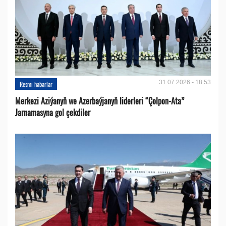
31.07.2026 - 18:53
Resmi habarlar
Merkezi Aziýanyň we Azerbaýjanyň liderleri “Çolpon-Ata”
Jarnamasyna gol çekdiler