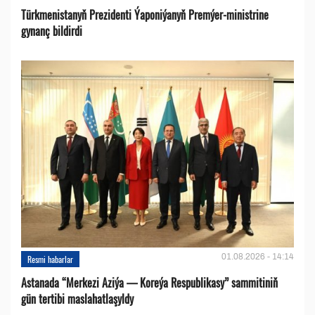
Türkmenistanyň Prezidenti Ýaponiýanyň Premýer-ministrine
gynanç bildirdi
01.08.2026 - 14:14
Resmi habarlar
Astanada “Merkezi Aziýa — Koreýa Respublikasy” sammitiniň
gün tertibi maslahatlaşyldy