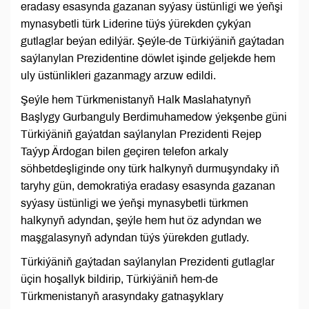
eradasy esasynda gazanan syýasy üstünligi we ýeňşi
mynasybetli türk Liderine tüýs ýürekden çykýan
gutlaglar beýan edilýär. Şeýle-de Türkiýäniň gaýtadan
saýlanylan Prezidentine döwlet işinde geljekde hem
uly üstünlikleri gazanmagy arzuw edildi.
Şeýle hem Türkmenistanyň Halk Maslahatynyň
Başlygy Gurbanguly Berdimuhamedow ýekşenbe güni
Türkiýäniň gaýatdan saýlanylan Prezidenti Rejep
Taýyp Ärdogan bilen geçiren telefon arkaly
söhbetdeşliginde ony türk halkynyň durmuşyndaky iň
taryhy gün, demokratiýa eradasy esasynda gazanan
syýasy üstünligi we ýeňşi mynasybetli türkmen
halkynyň adyndan, şeýle hem hut öz adyndan we
maşgalasynyň adyndan tüýs ýürekden gutlady.
Türkiýäniň gaýtadan saýlanylan Prezidenti gutlaglar
üçin hoşallyk bildirip, Türkiýäniň hem-de
Türkmenistanyň arasyndaky gatnaşyklary