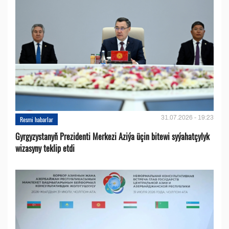
31.07.2026 - 19:23
Resmi habarlar
Gyrgyzystanyň Prezidenti Merkezi Aziýa üçin bitewi syýahatçylyk
wizasyny teklip etdi