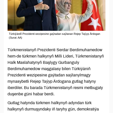
Türkiýäniň Prezidenti wezipesine gaýtadan saýlanan Rejep Taýyp Ärdogan
(Surat: AA)
Türkmenistanyň Prezidenti Serdar Berdimuhamedow
hem-de türkmen halkynyň Milli Lideri, Türkmenistanyň
Halk Maslahatynyň Başlygy Gurbanguly
Berdimuhamedow maşgalasy bilen Türkiýäniň
Prezidenti wezipesine gaýtadan saýlanylmagy
mynasybetli Rejep Taýyp Ärdogana gutlag hatyny
iberdiler. Bu barada Türkmenistanyň resmi metbugaty
duşenbe güni habar berdi.
Gutlag hatynda türkmen halkynyň adyndan türk
halkynyň durmuşyndaky iň taryhy gün, demokratiýa