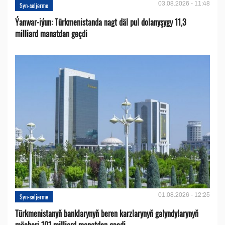
03.08.2026 - 11:48
Syn-seljerme
Ýanwar-iýun: Türkmenistanda nagt däl pul dolanyşygy 11,3
milliard manatdan geçdi
01.08.2026 - 12:25
Syn-seljerme
Türkmenistanyň banklarynyň beren karzlarynyň galyndylarynyň
möçberi 101 milliard manatdan geçdi