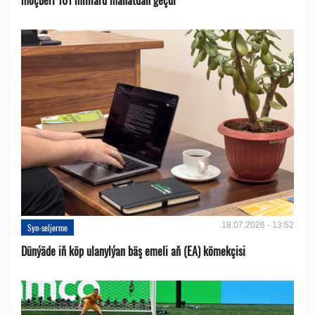
18.07.2026 - 13:52
Syn-seljerme
Dünýäde iň köp ulanylýan bäş emeli aň (EA) kömekçisi