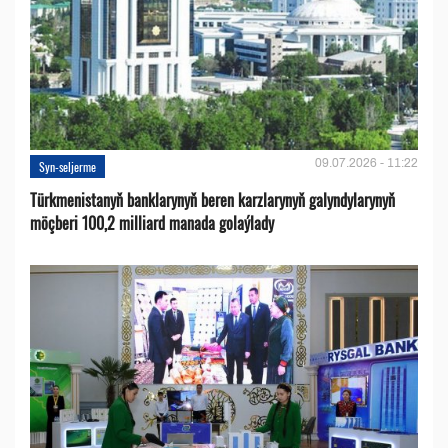
09.07.2026 - 11:22
Syn-seljerme
Türkmenistanyň banklarynyň beren karzlarynyň galyndylarynyň
möçberi 100,2 milliard manada golaýlady