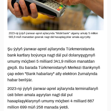
2023-nji ýylyň ýanwar-aprel aýlarynda “Mobil bank” ulgamy arkaly 5 million
565,9 müň manatdan gowrak nagt däl hasaplaşyklar amala aşyryldy.
Şu ýylyň ýanwar-aprel aýlarynda Türkmenistanda
bank kartlary boýunça nagt däl pul dolanyşygynyň
umumy möçberi 5 milliard 341,9 million manatdan
geçdi. Bu barada Türkmenistanyň Merkezi Bankynyň
çap eden "Bank habarlary" atly elektron žurnalynda
habar berilýär.
2023-nji ýylyň ýanwar-aprel aýlarynda terminallaryň
üsti bilen amala aşyrylan nagt däl pul
hasaplaşyklarynyň umumy möçberi 4 milliard 887
million 699 müň 258 manada ýetdi.