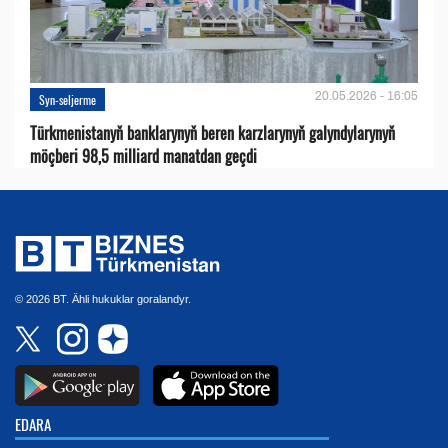
20.05.2026 - 16:05
Syn-seljerme
Türkmenistanyň banklarynyň beren karzlarynyň galyndylarynyň
möçberi 98,5 milliard manatdan geçdi
© 2026 BT. Ähli hukuklar goralandyr.
EDARA