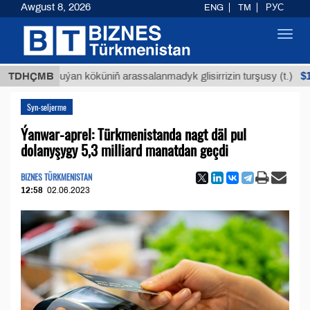
Awgust 8, 2026
ENG
TM
РУС
Toggl
navig
$12935,1
TDHÇMB
Buýan köküniň arassalanmadyk glisirrizin turşusy (t.)
Syn-seljerme
Ýanwar-aprel: Türkmenistanda nagt däl pul
dolanyşygy 5,3 milliard manatdan geçdi
BIZNES TÜRKMENISTAN
12:58
02.06.2023