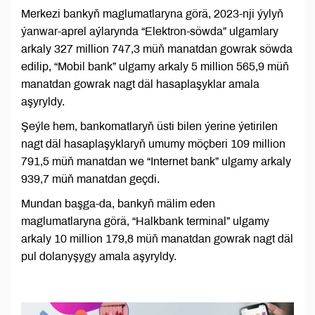
Merkezi bankyň maglumatlaryna görä, 2023-nji ýylyň
ýanwar-aprel aýlarynda “Elektron-söwda” ulgamlary
arkaly 327 million 747,3 müň manatdan gowrak söwda
edilip, “Mobil bank” ulgamy arkaly 5 million 565,9 müň
manatdan gowrak nagt däl hasaplaşyklar amala
aşyryldy.
Şeýle hem, bankomatlaryň üsti bilen ýerine ýetirilen
nagt däl hasaplaşyklaryň umumy möçberi 109 million
791,5 müň manatdan we “Internet bank” ulgamy arkaly
939,7 müň manatdan geçdi.
Mundan başga-da, bankyň mälim eden
maglumatlaryna görä, “Halkbank terminal” ulgamy
arkaly 10 million 179,8 müň manatdan gowrak nagt däl
pul dolanyşygy amala aşyryldy.