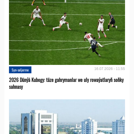
16.07.2026 - 11:55
Syn-seljerme
2026 Dünýä Kubogy: täze gahrymanlar we uly rowaýatlaryň soňky
sahnasy