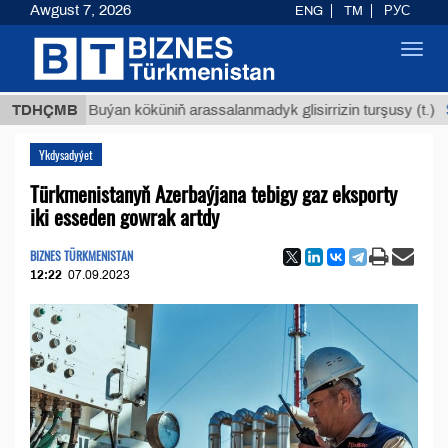
Awgust 7, 2026
ENG
TM
РУС
Toggl
navig
$12935
TDHÇMB
Buýan köküniň arassalanmadyk glisirrizin turşusy (t.)
Ykdysadyýet
Türkmenistanyň Azerbaýjana tebigy gaz eksporty
iki esseden gowrak artdy
BIZNES TÜRKMENISTAN
12:22
07.09.2023