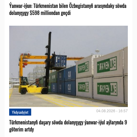
Ýanwar-iýun: Türkmenistan bilen Özbegistanyň arasyndaky söwda
dolanyşygy $598 milliondan geçdi
04.08.2026 - 16:57
Ykdysadyýet
Türkmenistanyň daşary söwda dolanyşygy ýanwar-iýul aýlarynda 9
göterim artdy