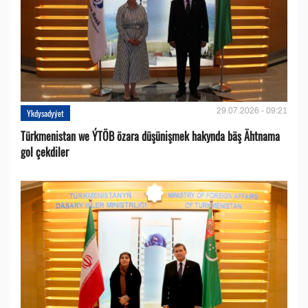
29.07.2026 - 09:21
Ykdysadyýet
Türkmenistan we ÝTÖB özara düşünişmek hakynda bäş Ähtnama
gol çekdiler