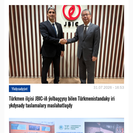
31.07.2026 - 16:53
Ykdysadyýet
Türkmen ilçisi JBIC-iň ýolbaşçysy bilen Türkmenistandaky iri
ykdysady taslamalary maslahatlaşdy