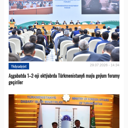
29.07.2026 - 14:34
Ykdysadyýet
Aşgabatda 1–2-nji oktýabrda Türkmenistanyň maýa goýum forumy
geçiriler