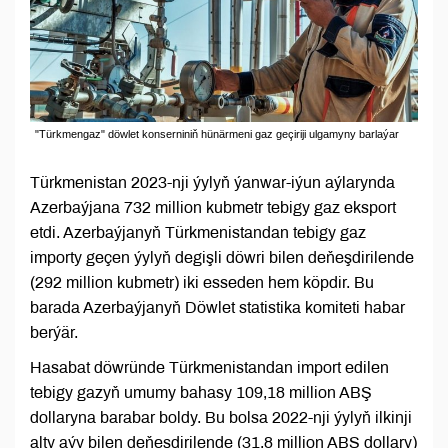
"Türkmengaz" döwlet konserniniň hünärmeni gaz geçiriji ulgamyny barlaýar
Türkmenistan 2023-nji ýylyň ýanwar-iýun aýlarynda
Azerbaýjana 732 million kubmetr tebigy gaz eksport
etdi. Azerbaýjanyň Türkmenistandan tebigy gaz
importy geçen ýylyň degişli döwri bilen deňeşdirilende
(292 million kubmetr) iki esseden hem köpdir. Bu
barada Azerbaýjanyň Döwlet statistika komiteti habar
berýär.
Hasabat döwründe Türkmenistandan import edilen
tebigy gazyň umumy bahasy 109,18 million ABŞ
dollaryna barabar boldy. Bu bolsa 2022-nji ýylyň ilkinji
alty aýy bilen deňeşdirilende (31,8 million ABŞ dollary)