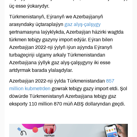
üç esse ýokarydyr.
Türkmenistanyň, Eýranyň we Azerbaýjanyň
arasyndaky üçtaraplaýyn
gaz alyş-çalşygy
şertnamasyna laýyklykda, Azerbaýjan häzirki wagtda
türkmen tebigy gazyny import edýär. Eýran bilen
Azerbaýjan 2022-nji ýylyň iýun aýynda Eýranyň
turbageçiriji ulgamy arkaly Türkmenistandan
Azerbaýjana ýyllyk gaz alyş-çalşygyny iki esse
artdyrmak barada ylalaşdylar.
Azerbaýjan 2022-nji ýylda Türkmenistandan
857
million kubmetrden
gowrak tebigy gazy import etdi. Şol
döwürde Türkmenistanyň Azerbaýjana tebigy gaz
eksporty 110 million 870 müň ABŞ dollaryndan geçdi.