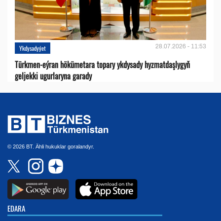
28.07.2026 - 11:53
Ykdysadyýet
Türkmen-eýran hökümetara topary ykdysady hyzmatdaşlygyň
geljekki ugurlaryna garady
© 2026 BT. Ähli hukuklar goralandyr.
EDARA