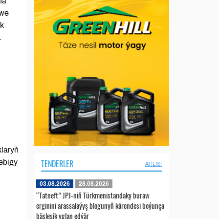
na
 we
ak
.
laryň
TENDERLER
ebigy
ÄHLISI
03.08.2026
28.08.2026
“Tatneft” JPJ-niň Türkmenistandaky buraw
erginini arassalaýyş blogunyň kärendesi boýunça
bäsleşik yglan edýär