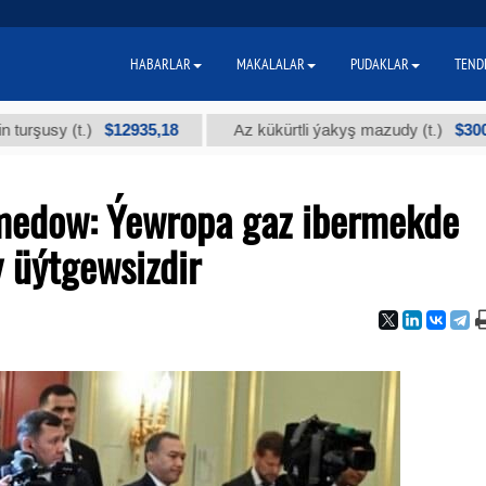
HABARLAR
MAKALALAR
PUDAKLAR
TEND
$12935,18
$300
y (t.)
Az kükürtli ýakyş mazudy (t.)
edow: Ýewropa gaz ibermekde
 üýtgewsizdir