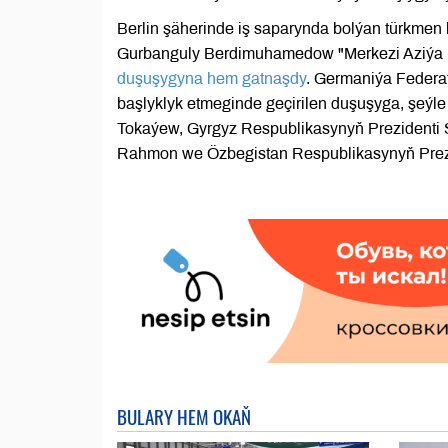
Berlin şäherinde iş saparynda bolýan türkmen 
Gurbanguly Berdimuhamedow "Merkezi Aziýa +
duşuşygyna hem gatnaşdy
. Germaniýa Federa
başlyklyk etmeginde geçirilen duşuşyga, şeý
Tokaýew, Gyrgyz Respublikasynyň Prezidenti 
Rahmon we Özbegistan Respublikasynyň Prezi
BULARY HEM OKAŇ