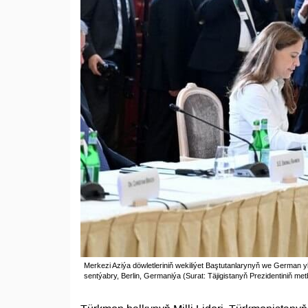
Merkezi Aziýa döwletleriniň wekiliýet Baştutanlarynyň we German y
sentýabry, Berlin, Germaniýa (Surat: Täjigistanyň Prezidentiniň met