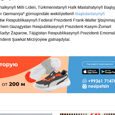
halkynyň Milli Lideri, Türkmenistanyň Halk Maslahatynyň Başly
 Germaniýa" görnüşindäki wekiliýetleriň
Baştutanlarynyň
tiw Respublikasynyň Federal Prezidenti Frank-Walter Ştaýnmaý
le hem Gazagystan Respublikasynyň Prezidenti Kasym-Žomart
Sadyr Žaparow, Täjigistan Respublikasynyň Prezidenti Emomal
denti Şawkat Mirziýoýew gatnaşdylar.