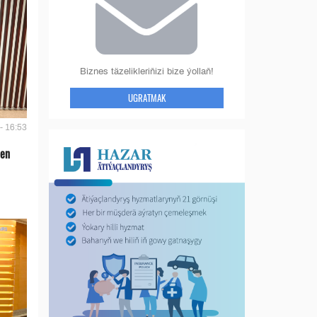
Biznes täzelikleriňizi bize ýollaň!
UGRATMAK
- 16:53
len