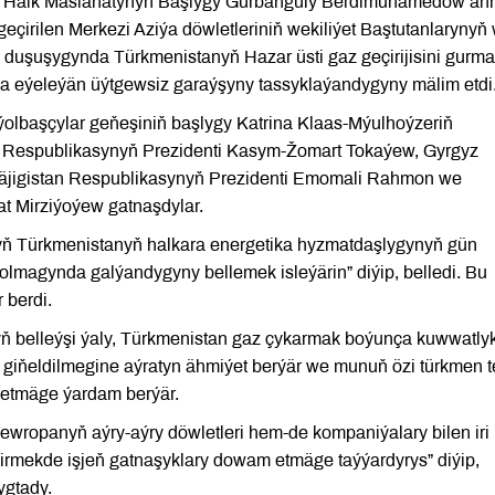
nyň Halk Maslahatynyň Başlygy Gurbanguly Berdimuhamedow an
eçirilen Merkezi Aziýa döwletleriniň wekiliýet Baştutanlarynyň
duşuşygynda Türkmenistanyň Hazar üsti gaz geçirijisini gurm
a eýeleýän üýtgewsiz garaýşyny tassyklaýandygyny mälim etdi
ýolbaşçylar geňeşiniň başlygy Katrina Klaas-Mýulhoýzeriň
n Respublikasynyň Prezidenti Kasym-Žomart Tokaýew, Gyrgyz
Täjigistan Respublikasynyň Prezidenti Emomali Rahmon we
t Mirziýoýew gatnaşdylar.
nyň Türkmenistanyň halkara energetika hyzmatdaşlygynyň gün
olmagynda galýandygyny bellemek isleýärin” diýip, belledi. Bu
 berdi.
 belleýşi ýaly, Türkmenistan gaz çykarmak boýunça kuwwatlyk
 giňeldilmegine aýratyn ähmiýet berýär we munuň özi türkmen t
 etmäge ýardam berýär.
ewropanyň aýry-aýry döwletleri hem-de kompaniýalary bilen iri
irmekde işjeň gatnaşyklary dowam etmäge taýýardyrys” diýip,
ygtady.