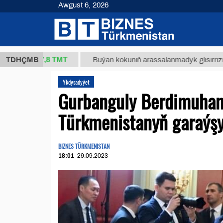
Awgust 6, 2026
37,8 ТМТ
.)
TDHÇMB
Buýan köküniň arassalanmadyk glisirrizin turşus
Ykdysadyýet
Gurbanguly Berdimuham
Türkmenistanyň garaýşy
BIZNES TÜRKMENISTAN
18:01
29.09.2023