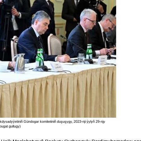
kdysadyýetiniň Gündogar komitetiniň duşuşygy, 2023-nji ýylyň 29-njy
bugat gullugy)