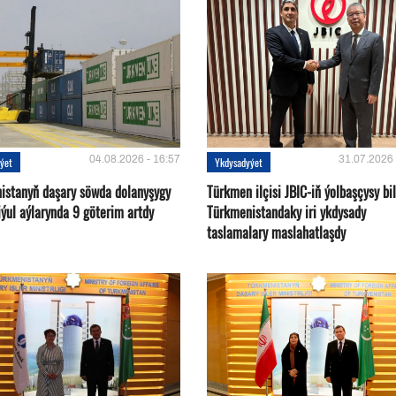
04.08.2026 - 16:57
31.07.2026 
ýet
Ykdysadyýet
istanyň daşary söwda dolanyşygy
Türkmen ilçisi JBIC-iň ýolbaşçysy bi
ýul aýlarynda 9 göterim artdy
Türkmenistandaky iri ykdysady
taslamalary maslahatlaşdy