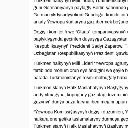
Türkmen halkynyň Milli Lideri, Türkmenista
güni Germaniýanyň paýtagty Berlin şäherinde g
German ykdysadyýetiniň Gündogar komitetiniň 
arkaly Ýewropa ýurtlaryna gaz ibermek boýunç
Degişli komitetiň we “Claas” kompaniýasynyň 
başlyklygynda geçirilen duşuşyga Gazagysta
Respublikasynyň Prezidenti Sadyr Žaparow, 
Özbegistan Respublikasynyň Prezidenti Şawka
Türkmen halkynyň Milli Lideri “Ýewropa ugru
tertibinde möhüm orun eýeländigini we şeýle b
barada Türkmenistanyň resmi metbugaty habar
Türkmenistanyň Halk Maslahatynyň Başlygynyň
artdyrylmagyna, köpugurly gaz ulag düzüminiň
gazynyň dünýä bazarlaryna iberilmegini üpjün
“Ýewropa Komissiýasynyň degişli düzümleri, Ý
halkara energetika taslamalaryny durmuşa geç
Türkmenistanyň Halk Maslahatynyň Başlygy n