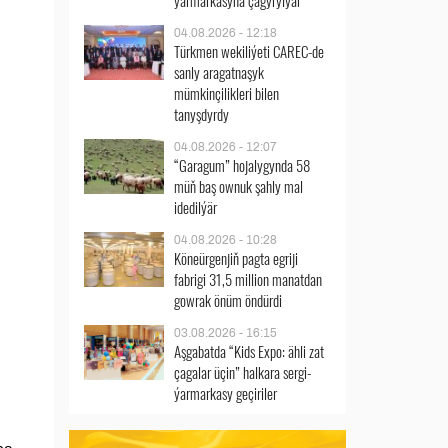
ýarmarkasyna çagyrylýar
04.08.2026 - 12:18
Türkmen wekiliýeti CAREC-de
sanly aragatnaşyk
mümkinçilikleri bilen
tanyşdyrdy
04.08.2026 - 12:07
“Garagum” hojalygynda 58
müň baş ownuk şahly mal
idedilýär
04.08.2026 - 10:28
Köneürgenjiň pagta egriji
fabrigi 31,5 million manatdan
gowrak önüm öndürdi
03.08.2026 - 16:15
Aşgabatda “Kids Expo: ähli zat
çagalar üçin” halkara sergi-
ýarmarkasy geçiriler