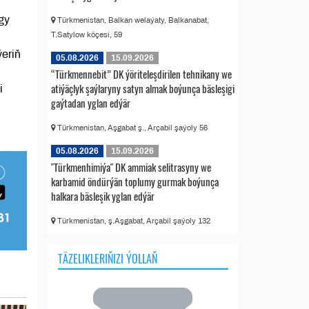
gy
Türkmenistan, Balkan welaýaty, Balkanabat,
T.Satylow köçesi, 59
eriň
05.08.2026
15.09.2026
“Türkmennebit” DK ýöriteleşdirilen tehnikany we
atiýäçlyk şaýlaryny satyn almak boýunça bäsleşigi
i
gaýtadan yglan edýär
Türkmenistan, Aşgabat ş., Arçabil şaýoly 56
05.08.2026
15.09.2026
"Türkmenhimiýa" DK ammiak selitrasyny we
karbamid öndürýän toplumy gurmak boýunça
halkara bäsleşik yglan edýär
Türkmenistan, ş.Aşgabat, Arçabil şaýoly 132
TÄZELIKLERIŇIZI ÝOLLAŇ