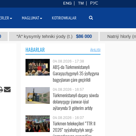
ENG
TM
РУС
ERLER
MAGLUMAT
KOTIROWKALAR
$86 000
"А" kysymly tehniki ýody (t.)
Natriý hlorly (nahar duz
HABARLAR
ÄHLISI
04.08.2026 - 17:38
ABŞ-da Türkmenistanyň
Garaşsyzlygynyň 35 ýyllygyna
bagyşlanan çäre geçirildi
04.08.2026 - 16:57
Türkmenistanyň daşary söwda
dolanyşygy ýanwar-iýul
aýlarynda 9 göterim artdy
04.08.2026 - 16:07
Türkmen telekeçileri “TTR II
2026” syýahatçylyk sergi-