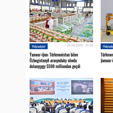
05.08.2026 - 14:35
Ykdysadyýet
Ykdysady
Ýanwar-iýun: Türkmenistan bilen
Türkmen
Özbegistanyň arasyndaky söwda
ýanwar-i
dolanyşygy $598 milliondan geçdi