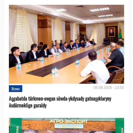
06.08.2026 - 13:50
Biznes
Aşgabatda türkmen-owgan söwda-ykdysady gatnaşyklaryny
ösdürmeklige garaldy