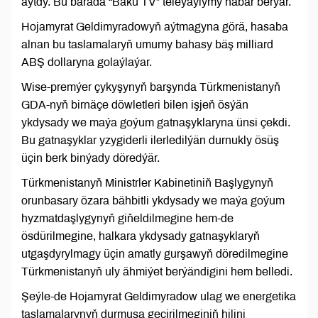
aýtdy. Bu barada “Baku TV” teleýaýlymy habar berýär.
Hojamyrat Geldimyradowyň aýtmagyna görä, hasaba
alnan bu taslamalaryň umumy bahasy bäş milliard
ABŞ dollaryna golaýlaýar.
Wise-premýer çykyşynyň barşynda Türkmenistanyň
GDA-nyň birnäçe döwletleri bilen işjeň ösýän
ykdysady we maýa goýum gatnaşyklaryna ünsi çekdi.
Bu gatnaşyklar yzygiderli ilerledilýän durnukly ösüş
üçin berk binýady döredýär.
Türkmenistanyň Ministrler Kabinetiniň Başlygynyň
orunbasary özara bähbitli ykdysady we maýa goýum
hyzmatdaşlygynyň giňeldilmegine hem-de
ösdürilmegine, halkara ykdysady gatnaşyklaryň
utgaşdyrylmagy üçin amatly gurşawyň döredilmegine
Türkmenistanyň uly ähmiýet berýändigini hem belledi.
Şeýle-de Hojamyrat Geldimyradow ulag we energetika
taslamalarynyň durmuşa geçirilmeginiň hilini