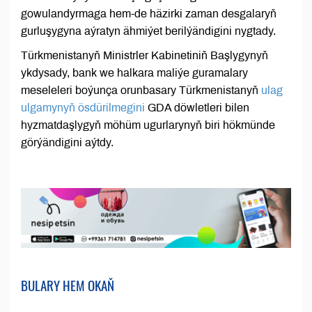
gowulandyrmaga hem-de häzirki zaman desgalaryň
gurluşygyna aýratyn ähmiýet berilýändigini nygtady.
Türkmenistanyň Ministrler Kabinetiniň Başlygynyň
ykdysady, bank we halkara maliýe guramalary
meseleleri boýunça orunbasary Türkmenistanyň
ulag
ulgamynyň ösdürilmegini
GDA döwletleri bilen
hyzmatdaşlygyň möhüm ugurlarynyň biri hökmünde
görýändigini aýtdy.
BULARY HEM OKAŇ