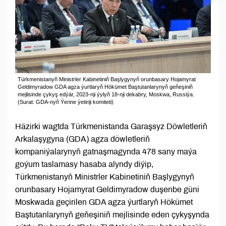
Türkmenistanyň Ministrler Kabinetiniň Başlygynyň orunbasary Hojamyrat
Geldimyradow GDA agza ýurtlaryň Hökümet Baştutanlarynyň geňeşiniň
mejlisinde çykyş edýär, 2023-nji ýylyň 18-nji dekabry, Moskwa, Russiýa.
(Surat: GDA-nyň Ýerine ýetiriji komiteti)
Häzirki wagtda Türkmenistanda Garaşsyz Döwletleriň
Arkalaşygyna (GDA) agza döwletleriň
kompaniýalarynyň gatnaşmagynda 478 sany maýa
goýum taslamasy hasaba alyndy diýip,
Türkmenistanyň Ministrler Kabinetiniň Başlygynyň
orunbasary Hojamyrat Geldimyradow duşenbe güni
Moskwada geçirilen GDA agza ýurtlaryň Hökümet
Baştutanlarynyň geňeşiniň mejlisinde eden çykyşynda