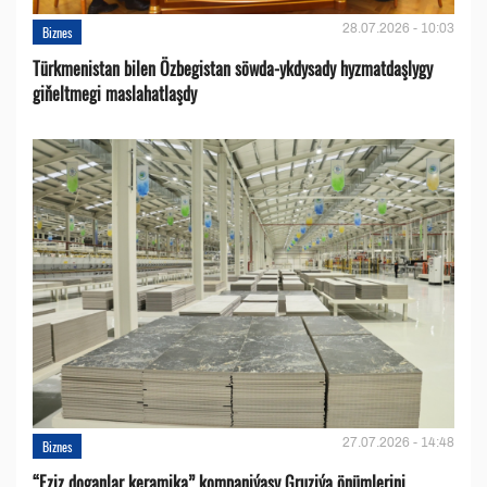
28.07.2026 - 10:03
Biznes
Türkmenistan bilen Özbegistan söwda-ykdysady hyzmatdaşlygy
giňeltmegi maslahatlaşdy
27.07.2026 - 14:48
Biznes
“Eziz doganlar keramika” kompaniýasy Gruziýa önümlerini