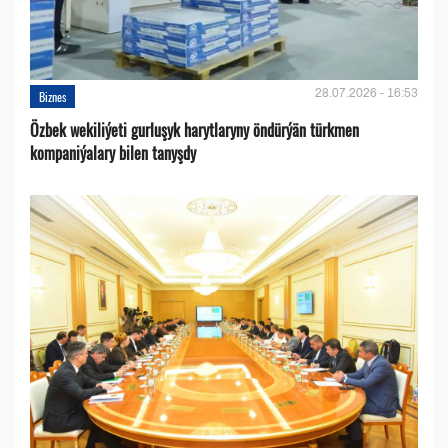
28.07.2026 - 16:53
Biznes
Özbek wekiliýeti gurluşyk harytlaryny öndürýän türkmen
kompaniýalary bilen tanyşdy