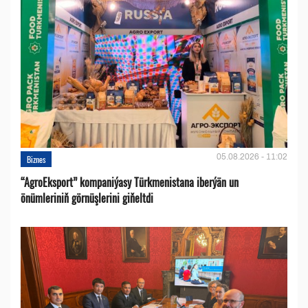
05.08.2026 - 11:02
Biznes
“AgroEksport” kompaniýasy Türkmenistana iberýän un
önümleriniň görnüşlerini giňeltdi