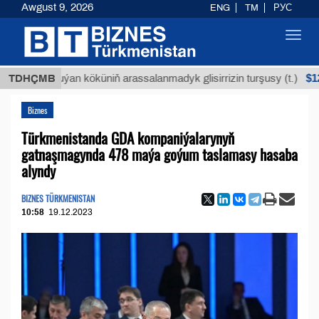
Awgust 9, 2026
ENG
TM
РУС
Toggl
navig
$12935,18
TDHÇMB
Buýan köküniň arassalanmadyk glisirrizin turşusy (t.)
Biznes
Türkmenistanda GDA kompaniýalarynyň
gatnaşmagynda 478 maýa goýum taslamasy hasaba
alyndy
BIZNES TÜRKMENISTAN
10:58
19.12.2023