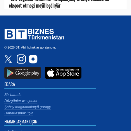
eksport etmegi meýilleşdirýär
© 2026 BT. Ähli hukuklar goralandyr.
EDARA
Biz barada
Düzgünler we şertler
Şahsy maglumatlaryň goragy
Habarlaşmak üçin
HABARLAŞMAK ÜÇIN