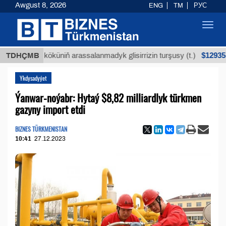
Awgust 8, 2026
ENG
TM
РУС
Toggl
navig
$12935,18
uýan köküniň arassalanmadyk glisirrizin turşusy (t.)
TDHÇMB
Ykdysadyýet
Ýanwar-noýabr: Hytaý $8,82 milliardlyk türkmen
gazyny import etdi
BIZNES TÜRKMENISTAN
10:41
27.12.2023