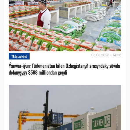
05.08.2026 - 14:35
Ykdysadyýet
Ýanwar-iýun: Türkmenistan bilen Özbegistanyň arasyndaky söwda
dolanyşygy $598 milliondan geçdi