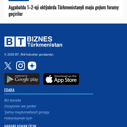
Aşgabatda 1–2-nji oktýabrda Türkmenistanyň maýa goýum forumy
geçiriler
© 2026 BT. Ähli hukuklar goralandyr.
EDARA
Biz barada
Düzgünler we şertler
Şahsy maglumatlaryň goragy
Habarlaşmak üçin
HABARLAŞMAK ÜÇIN