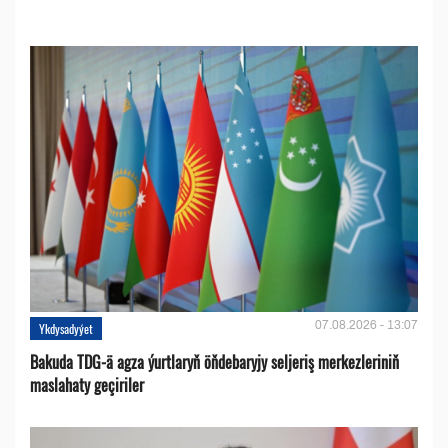
07.08.2026 - 13:07
Ykdysadyýet
Bakuda TDG-ä agza ýurtlaryň öňdebaryjy seljeriş merkezleriniň
maslahaty geçiriler