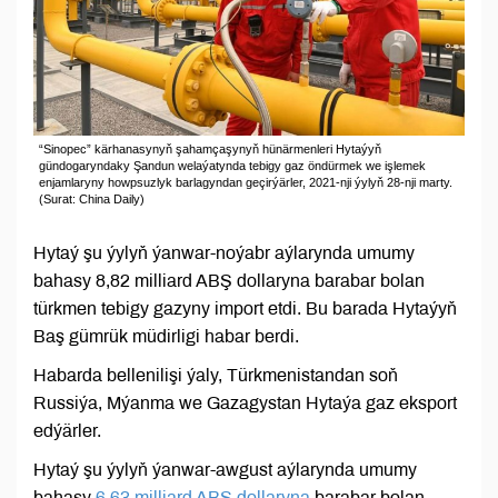
“Sinopec” kärhanasynyň şahamçaşynyň hünärmenleri Hytaýyň
gündogaryndaky Şandun welaýatynda tebigy gaz öndürmek we işlemek
enjamlaryny howpsuzlyk barlagyndan geçirýärler, 2021-nji ýylyň 28-nji marty.
(Surat: China Daily)
Hytaý şu ýylyň ýanwar-noýabr aýlarynda umumy
bahasy 8,82 milliard ABŞ dollaryna barabar bolan
türkmen tebigy gazyny import etdi. Bu barada Hytaýyň
Baş gümrük müdirligi habar berdi.
Habarda bellenilişi ýaly, Türkmenistandan soň
Russiýa, Mýanma we Gazagystan Hytaýa gaz eksport
edýärler.
Hytaý şu ýylyň ýanwar-awgust aýlarynda umumy
bahasy
6,63 milliard ABŞ dollaryna
barabar bolan