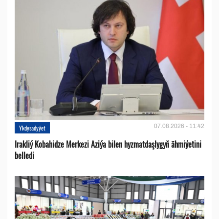
07.08.2026 - 11:42
Ykdysadyýet
Irakliý Kobahidze Merkezi Aziýa bilen hyzmatdaşlygyň ähmiýetini
belledi