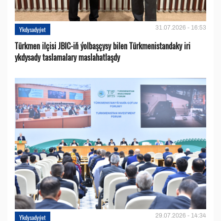
31.07.2026 - 16:53
Ykdysadyýet
Türkmen ilçisi JBIC-iň ýolbaşçysy bilen Türkmenistandaky iri
ykdysady taslamalary maslahatlaşdy
29.07.2026 - 14:34
Ykdysadyýet