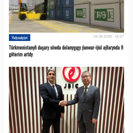
04.08.2026 - 16:57
Ykdysadyýet
Türkmenistanyň daşary söwda dolanyşygy ýanwar-iýul aýlarynda 9
göterim artdy