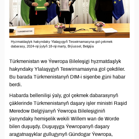
Hyzmatdaşlyk hakyndaky Ylalaşygyň Teswirnamasyna gol çekmek
dabarasy, 2024-nji ýylyň 18-nji marty, Brýussel, Belgiýa
Türkmenistan we Ýewropa Bileleşigi hyzmatdaşlyk
hakyndaky Ylalaşygyň Teswirnamasyna gol çekdiler.
Bu barada Türkmenistanyň DIM-i sişenbe güni habar
berdi.
Habarda bellenilişi ýaly, gol çekmek dabarasynyň
çäklerinde Türkmenistanyň daşary işler ministri Raşid
Meredow Belgiýanyň Ýewropa Bileleşiginiň
ýanyndaky hemişelik wekili Willem wan de Worde
bilen duşuşdy. Duşuşyga Ýewropanyň daşary
aragatnaşyklar gullugynyň Gündogar Ýewropa,