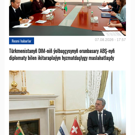
07.08.2026 - 17:57
Resmi habarlar
Türkmenistanyň DIM-niň ýolbaşçysynyň orunbasary ABŞ-nyň
diplomaty bilen ikitaraplaýyn hyzmatdaşlygy maslahatlaşdy