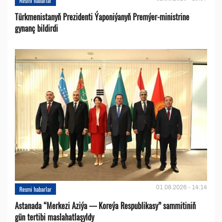
Resmi habarlar
Türkmenistanyň Prezidenti Ýaponiýanyň Premýer-ministrine
gynanç bildirdi
01.08.2026 - 14:14
Resmi habarlar
Astanada “Merkezi Aziýa — Koreýa Respublikasy” sammitiniň
gün tertibi maslahatlaşyldy