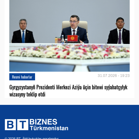
31.07.2026 - 19:23
Resmi habarlar
Gyrgyzystanyň Prezidenti Merkezi Aziýa üçin bitewi syýahatçylyk
wizasyny teklip etdi
© 2026 BT. Ähli hukuklar goralandyr.