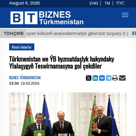
Awgust 8, 2026
ENG
TM
РУС
Toggl
navig
$12935,1
TDHÇMB
Buýan köküniň arassalanmadyk glisirrizin turşusy (t.)
Resmi habarlar
Türkmenistan we ÝB hyzmatdaşlyk hakyndaky
Ylalaşygyň Teswirnamasyna gol çekdiler
BIZNES TÜRKMENISTAN
13:34
19.03.2024