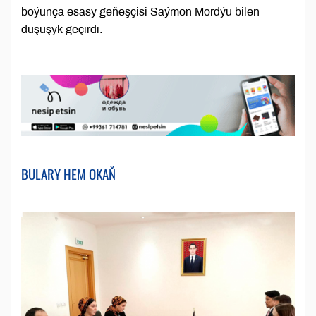
boýunça esasy geňeşçisi Saýmon Mordýu bilen
duşuşyk geçirdi.
BULARY HEM OKAŇ