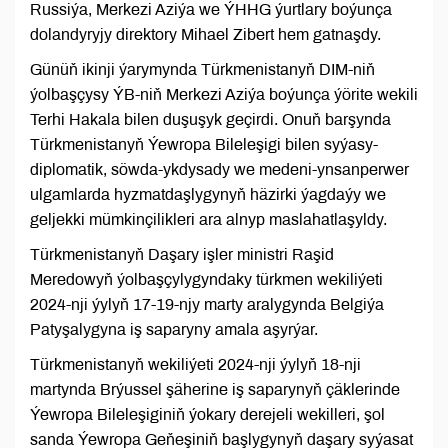
Russiýa, Merkezi Aziýa we ÝHHG ýurtlary boýunça
dolandyryjy direktory Mihael Zibert hem gatnaşdy.
Günüň ikinji ýarymynda Türkmenistanyň DIM-niň
ýolbaşçysy ÝB-niň Merkezi Aziýa boýunça ýörite wekili
Terhi Hakala bilen duşuşyk geçirdi. Onuň barşynda
Türkmenistanyň Ýewropa Bileleşigi bilen syýasy-
diplomatik, söwda-ykdysady we medeni-ynsanperwer
ulgamlarda hyzmatdaşlygynyň häzirki ýagdaýy we
geljekki mümkinçilikleri ara alnyp maslahatlaşyldy.
Türkmenistanyň Daşary işler ministri Raşid
Meredowyň ýolbaşçylygyndaky türkmen wekiliýeti
2024-nji ýylyň 17-19-njy marty aralygynda Belgiýa
Patyşalygyna iş saparyny amala aşyrýar.
Türkmenistanyň wekiliýeti 2024-nji ýylyň 18-nji
martynda Brýussel şäherine iş saparynyň çäklerinde
Ýewropa Bileleşiginiň ýokary derejeli wekilleri, şol
sanda Ýewropa Geňeşiniň başlygynyň daşary syýasat