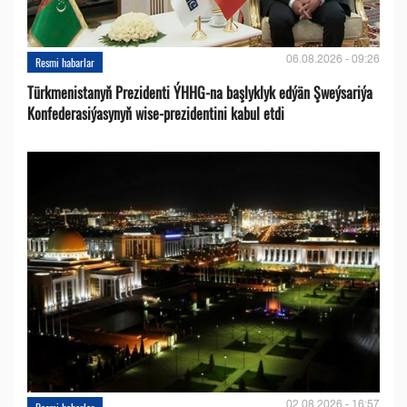
06.08.2026 - 09:26
Resmi habarlar
Türkmenistanyň Prezidenti ÝHHG-na başlyklyk edýän Şweýsariýa
Konfederasiýasynyň wise-prezidentini kabul etdi
02.08.2026 - 16:57