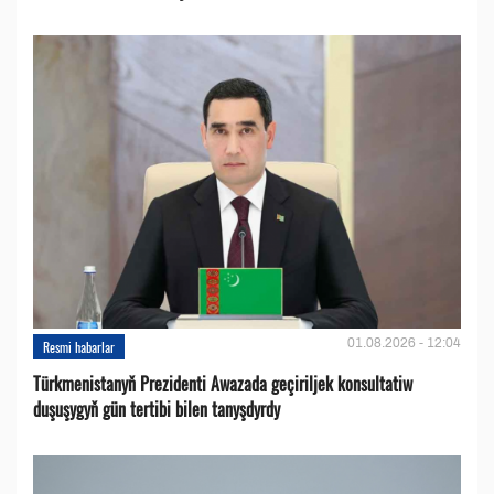
01.08.2026 - 12:04
Resmi habarlar
Türkmenistanyň Prezidenti Awazada geçiriljek konsultatiw
duşuşygyň gün tertibi bilen tanyşdyrdy