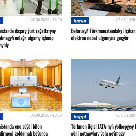
07.08.2026 - 13:45
07.08.2026 
t
Jemgyýet
istanda daşary ýurt raýatlaryny
Belarusyň Türkmenistandaky ilçihan
almagyň onlaýn ulgamy işlenip
elektron nobat ulgamyna geçýär
nyldy
06.08.2026 - 10:55
05.08.2026 
t
Jemgyýet
istanda ene süýdi bilen
Türkmen ilçisi JATA-nyň ýolbaşçysy 
ndirmegi goldamak boýunça
göni gatnawlary ýola goýmagy