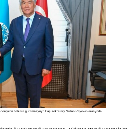
medeniýetiň halkara guramasynyň Baş sekretary Sultan Raýewiň arasynda