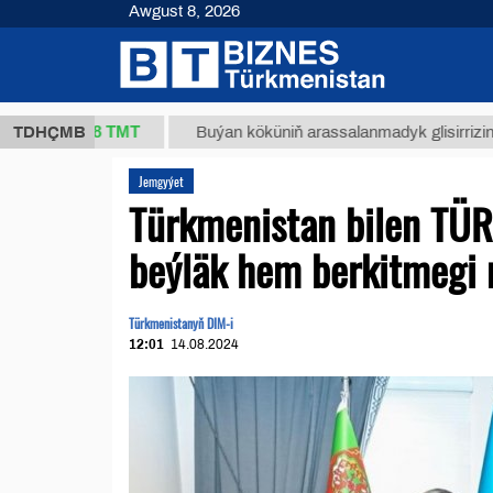
Awgust 8, 2026
37,8 ТМТ
)
TDHÇMB
Buýan köküniň arassalanmadyk glisirrizin turşusy 
Jemgyýet
Türkmenistan bilen TÜ
beýläk hem berkitmegi 
Türkmenistanyň DIM-i
12:01
14.08.2024