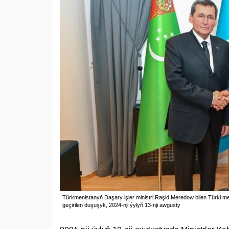
Türkmenistanyň Daşary işler ministri Raşid Meredow bilen Türki 
geçirilen duşuşyk, 2024-nji ýylyň 13-nji awgusty