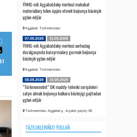
ÝHHG-niň Aşgabatdaky merkezi mahabat
materiallary bilen üpjün etmek boýunça bäsleşik
yglan edýär
Aşgabat, Türkmenistan
07.08.2026
15.09.2026
ÝHHG-niň Aşgabatdaky merkezi awtoulag
duralgasynda bassyrmalary gurmak boýunça
bäsleşik yglan edýär
Aşgabat, Türkmenistan
08.08.2026
18.09.2026
“Türkmennebit” DK maddy-tehniki serişdeleri
satyn almak boýunça halkara bäsleşigi gaýtadan
yglan edýär
Türkmenistan, Aşgabat ş., Arçabil şaýoly 56
TÄZELIKLERIŇIZI ÝOLLAŇ