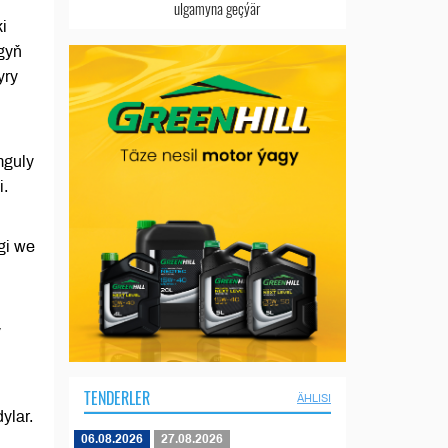
ulgamyna geçýär
i
gyň
yry
mguly
i.
gi we
y
TENDERLER
ÄHLISI
ylar.
06.08.2026
27.08.2026