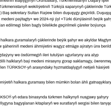
abinetiniň Başlygynyň Orunbasary, Türkmenistanyň Daşary işler
ürkmenistanyň wekiliýetiniň Türkiýä saparynyň çäklerinde Türk
Baş sekretary Sultan Raýew bilen duşuşygy geçirildi. Duşuşy
edeni paýtagty» we 2024-nji ýyl «Türki dünýäsiniň beýik şah
n edilmegi bilen bagly bilelikde geçirilmeli çäreler boýunça
kara guramalaryň çäklerinde beýik şahyr we akyldar Magty
 şäheriniň medeni ähmiýetini wagyz etmäge aýratyn üns berild
daýyny we ösdürmegiň ileri tutulýan ugurlaryny ara alyp
i dilli halklaryň baý medeni mirasyny gorap saklamagy, öwrenme
len TÜRKSOY-yň arasyndaky hyzmatdaşlygyň netijeli häsiýeti
niýetiň halkara guramasy bilen mümkin bolan ähli gatnaşyklar
ÜRKSOÝ-yň edara binasynda türkmen halkynyň nusgawy şahyry
gyna bagyşlanan kitaplaryň we suratlaryň sergisi bilen tanyşd