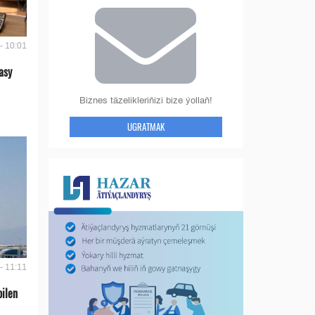
- 10:01
asy
Biznes täzelikleriňizi bize ýollaň!
UGRATMAK
- 11:11
bilen