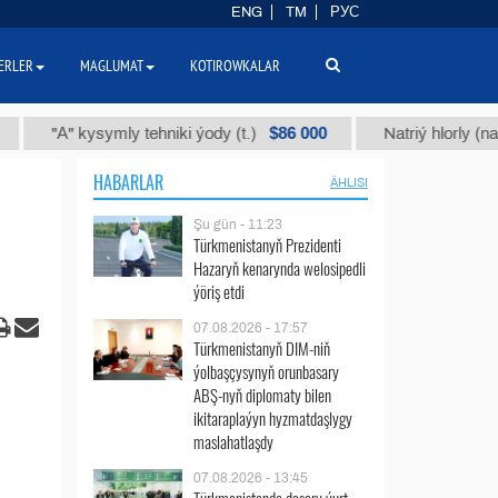
ENG
TM
РУС
ERLER
MAGLUMAT
KOTIROWKALAR
$86 000
А" kysymly tehniki ýody (t.)
Natriý hlorly (nahar duzy
HABARLAR
ÄHLISI
Şu gün - 11:23
Türkmenistanyň Prezidenti
Hazaryň kenarynda welosipedli
ýöriş etdi
07.08.2026 - 17:57
Türkmenistanyň DIM-niň
ýolbaşçysynyň orunbasary
ABŞ-nyň diplomaty bilen
ikitaraplaýyn hyzmatdaşlygy
maslahatlaşdy
07.08.2026 - 13:45