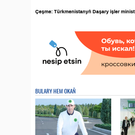
Çeşme: Türkmenistanyň Daşary işler ministr
BULARY HEM OKAŇ