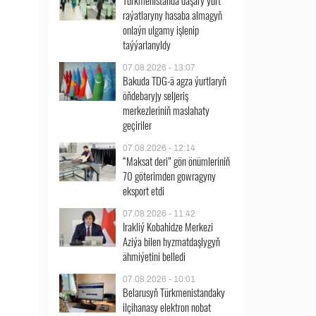
Türkmenistanda daşary ýurt
raýatlaryny hasaba almagyň
onlaýn ulgamy işlenip
taýýarlanyldy
07.08.2026 - 13:07
Bakuda TDG-ä agza ýurtlaryň
öňdebaryjy seljeriş
merkezleriniň maslahaty
geçiriler
07.08.2026 - 12:14
“Maksat deri” gön önümleriniň
70 göterimden gowragyny
eksport etdi
07.08.2026 - 11:42
Irakliý Kobahidze Merkezi
Aziýa bilen hyzmatdaşlygyň
ähmiýetini belledi
07.08.2026 - 10:01
Belarusyň Türkmenistandaky
ilçihanasy elektron nobat