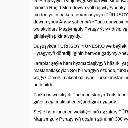
2024-nji ýylyň 13-nji awgustynda Ministrler K
ministri Raşid Meredowyň ýolbaşçylygyndaky T
medeniýetiň halkara guramasynyň (TÜRKSOÝ) 
dowamynda Änew şäheriniň «Türki dünýäsiniň m
we akyldary Magtymguly Pyragy ýyly» diýip ygla
giňişleýin pikir alyşyldy.
Duşuşykda TÜRKSOÝ, ÝUNESKO we beýleki hal
Pyragynyň döredijiliginiň hem-de gadymy Änew
Taraplar şeýle hem hyzmatdaşlygyň häzirki ýag
maslahatlaşdylar. Şol bir wagtyň özünde, türk
wagyz etmegi maksat edinýän Türkmenistan bi
bellenildi.
Türkmen wekiliýeti Türkmenistanyň Türki mede
giňeltmegi maksat edinýändigini nygtady.
Şeýle hem türkmen wekiliýetiniň agzalary T
Magtymguly Pyragynyň doglan gününiň 300 ýylly