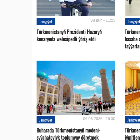
Şu gün - 11:23
Jemgyýet
Jemgyýe
Türkmenistanyň Prezidenti Hazaryň
Türkmen
kenarynda welosipedli ýöriş etdi
hasaba 
taýýarla
06.08.2026 - 16:30
Jemgyýet
Jemgyýe
Buharada Türkmenistanyň medeni-
Türkmen
syýahatçylyk toplumyny döretmek
iýmitle