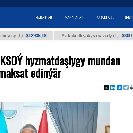
HABARLAR
MAKALALAR
PUDAKLAR
TEND
$12935,18
$300
(t.)
Az kükürtli ýakyş mazudy (t.)
"
RKSOÝ hyzmatdaşlygy mundan
maksat edinýär