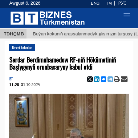
Awgust 6, 2026
ENG
TM
РУС
Toggl
navig
Т
$129
TDHÇMB
Buýan köküniň arassalanmadyk glisirrizin turşusy (t.)
Resmi habarlar
Serdar Berdimuhamedow RF-niň Hökümetiniň
Başlygynyň orunbasaryny kabul etdi
BT
11:28
31.10.2024