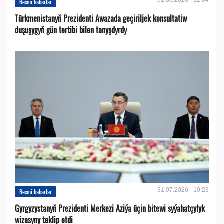
Resmi habarlar
Türkmenistanyň Prezidenti Awazada geçiriljek konsultatiw
duşuşygyň gün tertibi bilen tanyşdyrdy
31.07.2026 - 19:23
Resmi habarlar
Gyrgyzystanyň Prezidenti Merkezi Aziýa üçin bitewi syýahatçylyk
wizasyny teklip etdi