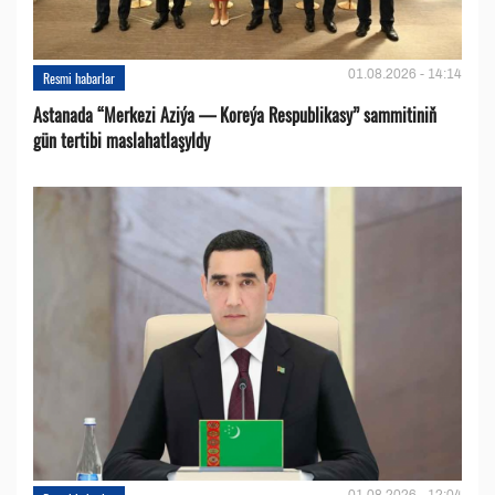
01.08.2026 - 14:14
Resmi habarlar
Astanada “Merkezi Aziýa — Koreýa Respublikasy” sammitiniň
gün tertibi maslahatlaşyldy
01.08.2026 - 12:04