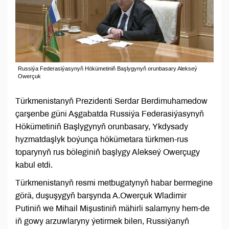
Russiýa Federasiýasynyň Hökümetiniň Başlygynyň orunbasary Alekseý
Owerçuk
Türkmenistanyň Prezidenti Serdar Berdimuhamedow
çarşenbe güni Aşgabatda Russiýa Federasiýasynyň
Hökümetiniň Başlygynyň orunbasary, Ykdysady
hyzmatdaşlyk boýunça hökümetara türkmen-rus
toparynyň rus böleginiň başlygy Alekseý Owerçugy
kabul etdi.
Türkmenistanyň resmi metbugatynyň habar bermegine
görä, duşuşygyň barşynda A.Owerçuk Wladimir
Putiniň we Mihail Mişustiniň mähirli salamyny hem-de
iň gowy arzuwlaryny ýetirmek bilen, Russiýanyň