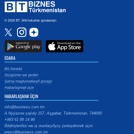
© 2026 BT. Ähli hukuklar goralandyr.
EDARA
Biz barada
Düzgünler we şertler
Şahsy maglumatlaryň goragy
Habarlaşmak üçin
HABARLAŞMAK ÜÇIN
info@business.com.tm
A.Nyýazow şaýoly 157, Aşgabat, Türkmenistan, 744000
+993 61 89 14 98
Bildirişleriňizi we iş orunlaryňyzy ýerleşdirmek üçin:
press@business.com.tm