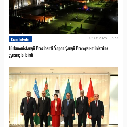
02.08.2026 - 16:57
Resmi habarlar
Türkmenistanyň Prezidenti Ýaponiýanyň Premýer-ministrine
gynanç bildirdi