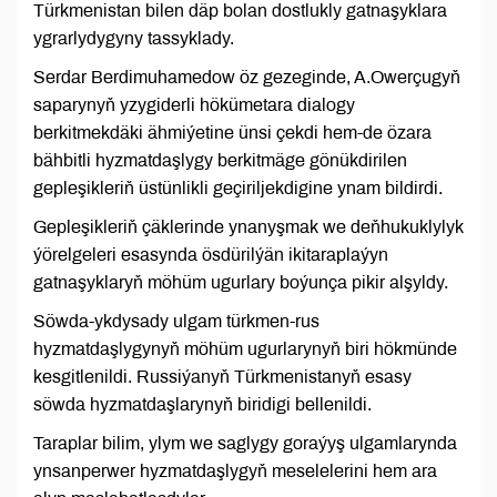
Türkmenistan bilen däp bolan dostlukly gatnaşyklara
ygrarlydygyny tassyklady.
Serdar Berdimuhamedow öz gezeginde, A.Owerçugyň
saparynyň yzygiderli hökümetara dialogy
berkitmekdäki ähmiýetine ünsi çekdi hem-de özara
bähbitli hyzmatdaşlygy berkitmäge gönükdirilen
gepleşikleriň üstünlikli geçiriljekdigine ynam bildirdi.
Gepleşikleriň çäklerinde ynanyşmak we deňhukuklylyk
ýörelgeleri esasynda ösdürilýän ikitaraplaýyn
gatnaşyklaryň möhüm ugurlary boýunça pikir alşyldy.
Söwda-ykdysady ulgam türkmen-rus
hyzmatdaşlygynyň möhüm ugurlarynyň biri hökmünde
kesgitlenildi. Russiýanyň Türkmenistanyň esasy
söwda hyzmatdaşlarynyň biridigi bellenildi.
Taraplar bilim, ylym we saglygy goraýyş ulgamlarynda
ynsanperwer hyzmatdaşlygyň meselelerini hem ara