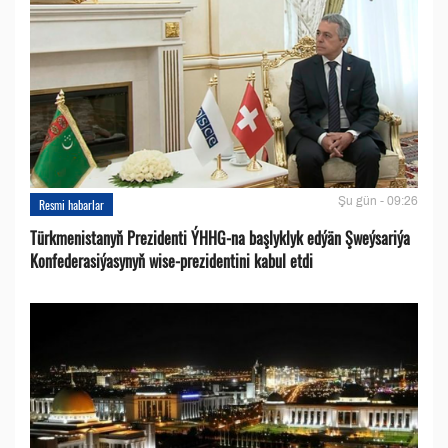
Şu gün - 09:26
Resmi habarlar
Türkmenistanyň Prezidenti ÝHHG-na başlyklyk edýän Şweýsariýa
Konfederasiýasynyň wise-prezidentini kabul etdi