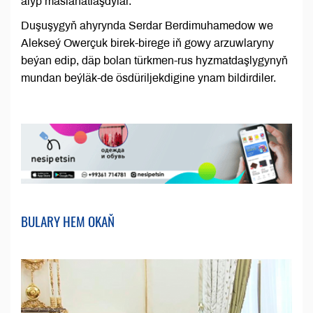
alyp maslahatlaşdylar.
Duşuşygyň ahyrynda Serdar Berdimuhamedow we
Alekseý Owerçuk birek-birege iň gowy arzuwlaryny
beýan edip, däp bolan türkmen-rus hyzmatdaşlygynyň
mundan beýläk-de ösdüriljekdigine ynam bildirdiler.
BULARY HEM OKAŇ