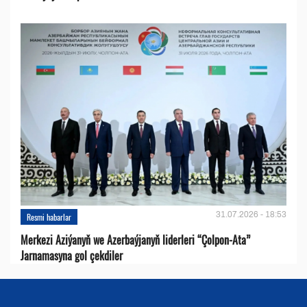
31.07.2026 - 18:53
Resmi habarlar
Merkezi Aziýanyň we Azerbaýjanyň liderleri “Çolpon-Ata”
Jarnamasyna gol çekdiler