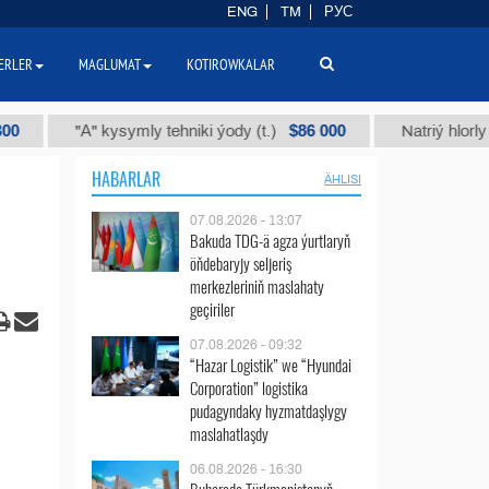
ENG
TM
РУС
ERLER
MAGLUMAT
KOTIROWKALAR
$86 000
"А" kysymly tehniki ýody (t.)
Natriý hlorly (nahar du
HABARLAR
ÄHLISI
07.08.2026 - 13:07
Bakuda TDG-ä agza ýurtlaryň
öňdebaryjy seljeriş
merkezleriniň maslahaty
geçiriler
07.08.2026 - 09:32
“Hazar Logistik” we “Hyundai
Corporation” logistika
pudagyndaky hyzmatdaşlygy
maslahatlaşdy
06.08.2026 - 16:30