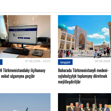
07.08.2026 - 10:01
06.08.2026 
t
Jemgyýet
yň Türkmenistandaky ilçihanasy
Buharada Türkmenistanyň medeni-
n nobat ulgamyna geçýär
syýahatçylyk toplumyny döretmek
meýilleşdirilýär