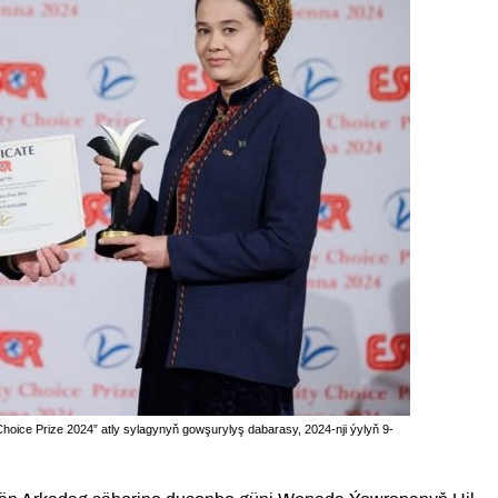
hoice Prize 2024” atly sylagynyň gowşurylyş dabarasy, 2024-nji ýylyň 9-