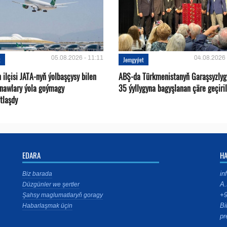
05.08.2026 - 11:11
04.08.2026 
t
Jemgyýet
ilçisi JATA-nyň ýolbaşçysy bilen
ABŞ-da Türkmenistanyň Garaşsyzlyg
tnawlary ýola goýmagy
35 ýyllygyna bagyşlanan çäre geçiril
tlaşdy
EDARA
H
in
Biz barada
A.
Düzgünler we şertler
+9
Şahsy maglumatlaryň goragy
Bi
Habarlaşmak üçin
pr