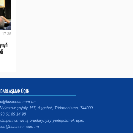
- 17:38
ynyň
di
ABARLAŞMAK ÜÇIN
fo@business.com.tm
Nyýazow şaýoly 157, Aşgabat, Türkmenistan, 744000
93 61 89 14 98
ldirişleriňizi we iş orunlaryňyzy ýerleşdirmek üçin:
ess@business.com.tm