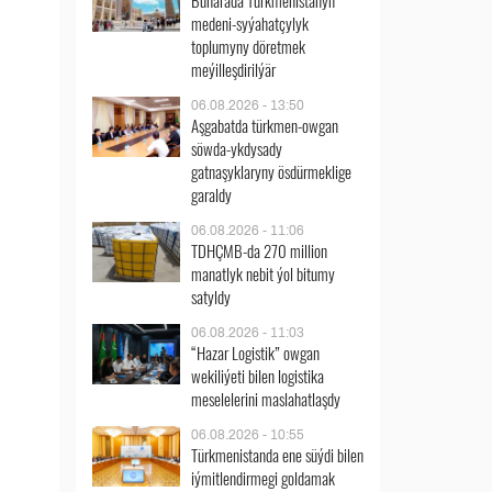
Buharada Türkmenistanyň
medeni-syýahatçylyk
toplumyny döretmek
meýilleşdirilýär
06.08.2026 - 13:50
Aşgabatda türkmen-owgan
söwda-ykdysady
gatnaşyklaryny ösdürmeklige
garaldy
06.08.2026 - 11:06
TDHÇMB-da 270 million
manatlyk nebit ýol bitumy
satyldy
06.08.2026 - 11:03
“Hazar Logistik” owgan
wekiliýeti bilen logistika
meselelerini maslahatlaşdy
06.08.2026 - 10:55
Türkmenistanda ene süýdi bilen
iýmitlendirmegi goldamak