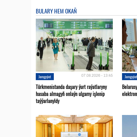
BULARY HEM OKAŇ
07.08.2026 - 13:45
Jemgyýet
Jemgyýe
Türkmenistanda daşary ýurt raýatlaryny
Belarus
hasaba almagyň onlaýn ulgamy işlenip
elektro
taýýarlanyldy