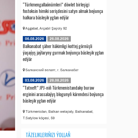
“Türkmengallaönümleri” döwlet birleşigi
fostoksin himiki serişdesini satyn almak boýunça
halkara bäsleşik yglan edýär
Aşgabat, Arçabil Şaýoly 92
06.08.2026
26.08.2026
Balkanabat şäher häkimligi kottej görnüşli
ýaşaýyş jaýlaryny gurmak boýunça bäsleşik yglan
edýär
Балканский велаят, г. Балканабат
03.08.2026
28.08.2026
“Tatneft” JPJ-niň Türkmenistandaky buraw
erginini arassalaýyş blogunyň kärendesi boýunça
bäsleşik yglan edýär
Türkmenistan, Balkan welaýaty, Balkanabat,
T.Satylow köçesi, 59
TÄZELIKLERIŇIZI ÝOLLAŇ