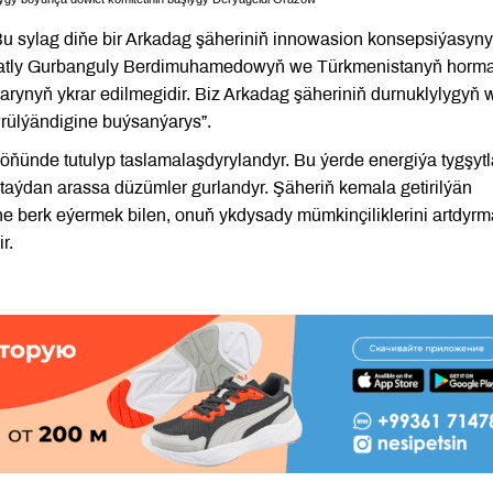
u sylag diňe bir Arkadag şäheriniň innowasion konsepsiýasyn
ormatly Gurbanguly Berdimuhamedowyň we Türkmenistanyň horma
rynyň ykrar edilmegidir. Biz Arkadag şäheriniň durnuklylygyň 
ülýändigine buýsanýarys”.
 öňünde tutulyp taslamalaşdyrylandyr. Bu ýerde energiýa tygşytl
 taýdan arassa düzümler gurlandyr. Şäheriň kemala getirilýän
ine berk eýermek bilen, onuň ykdysady mümkinçiliklerini artdyr
r.