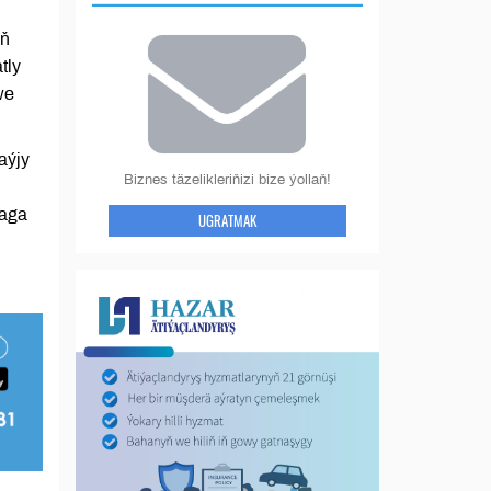
yň
tly
we
aýjy
Biznes täzelikleriňizi bize ýollaň!
maga
UGRATMAK