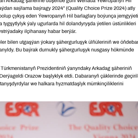
ösýän Arkadag şäherine duşenbe güni Wenada Ýewropanyň Hil
aýdan saýlama baýragy 2024” (Quality Choice Prize 2024) atly
 bolup çykyş eden Ýewropanyň Hil barlaglary boýunça jemgyýeti
tygşytlylyk ýaly ugurlarda hil dolandyryşda ýetilen üstünlikleri
triýadaky ilçihanasy habar berýär.
eler bilen utgaşýan ýokary şähergurluşyk ülňüleriniň we öňdeba
lanyldy. Bu baýrak durnukly şähergurluşyk nusgasy hökmünde
 Türkmenistanyň Prezidentiniň ýanyndaky Arkadag şäheriniň
Derýageldi Orazow başlyklyk etdi. Dabaranyň çäklerinde geçiri
 tanyşdyrdylar we halkara hyzmatdaşlyk mümkinçiliklerini