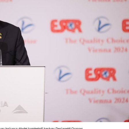
ygy boýunça döwlet komitetiniň başlygy Derýageldi Orazow