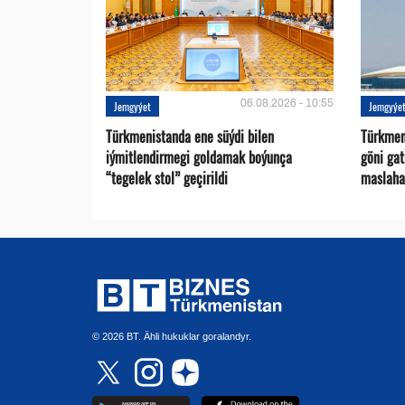
06.08.2026 - 10:55
Jemgyýet
Jemgyýe
Türkmenistanda ene süýdi bilen
Türkmen 
iýmitlendirmegi goldamak boýunça
göni ga
“tegelek stol” geçirildi
maslaha
© 2026 BT. Ähli hukuklar goralandyr.