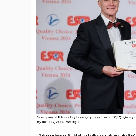
Ýewropanyň Hil barlaglary boýunça jemgyýetiniň (ESQR) “Quality C
njy dekabry, Wena, Awstriýa