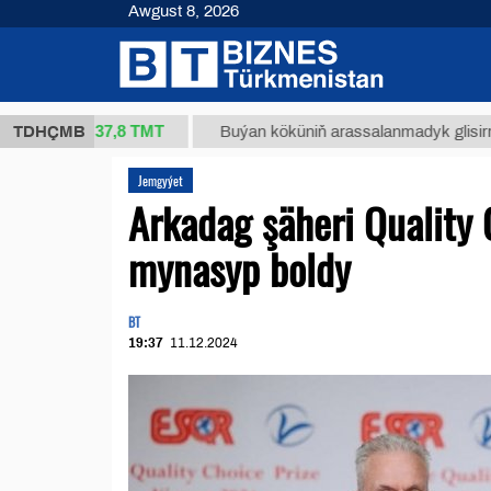
Awgust 8, 2026
37,8 ТМТ
.)
TDHÇMB
Buýan köküniň arassalanmadyk glisirrizin turşus
Jemgyýet
Arkadag şäheri Quality
mynasyp boldy
BT
19:37
11.12.2024