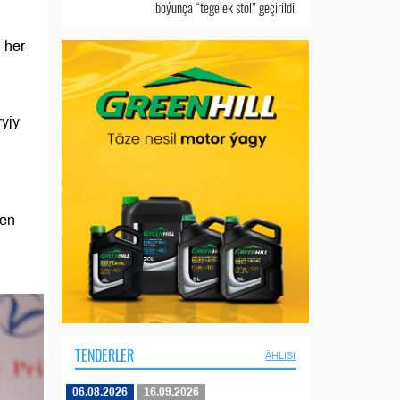
boýunça “tegelek stol” geçirildi
 her
ryjy
len
TENDERLER
ÄHLISI
06.08.2026
16.09.2026