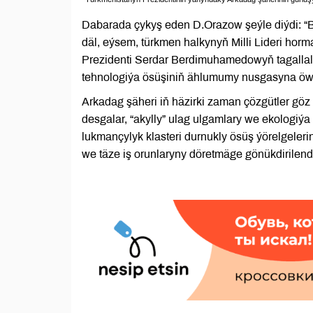
Dabarada çykyş eden D.Orazow şeýle diýdi: “B
däl, eýsem, türkmen halkynyň Milli Lideri h
Prezidenti Serdar Berdimuhamedowyň tagallala
tehnologiýa ösüşiniň ählumumy nusgasyna öwr
Arkadag şäheri iň häzirki zaman çözgütler göz
desgalar, “akylly” ulag ulgamlary we ekologiýa
lukmançylyk klasteri durnukly ösüş ýörelgeler
we täze iş orunlaryny döretmäge gönükdirilendi