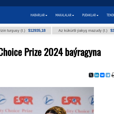
HABARLAR
MAKALALAR
PUDAKLAR
TEND
$12935,18
$300
y (t.)
Az kükürtli ýakyş mazudy (t.)
 Choice Prize 2024 baýragyna