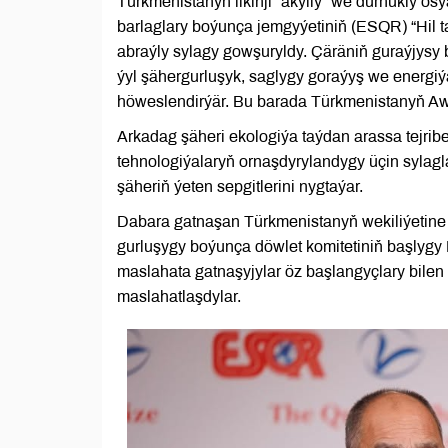
Türkmenistanyň ilkinji “akylly” we durnukly 
barlaglary boýunça jemgyýetiniň (ESQR) “Hil t
abraýly sylagy gowşuryldy. Çäräniň guraýjysy
ýyl şähergurluşyk, saglygy goraýyş we energiýa 
höweslendirýär. Bu barada Türkmenistanyň Aws
Arkadag şäheri ekologiýa taýdan arassa tejrib
tehnologiýalaryň ornaşdyrylandygy üçin sylag
şäheriň ýeten sepgitlerini nygtaýar.
Dabara gatnaşan Türkmenistanyň wekiliýetine
gurluşygy boýunça döwlet komitetiniň başlygy 
maslahata gatnaşyjylar öz başlangyçlary bilen
maslahatlaşdylar.