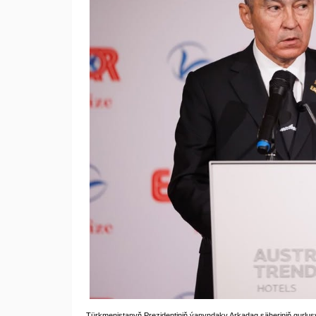
Türkmenistanyň Prezidentiniň ýanyndaky Arkadag şäheriniň gurluş