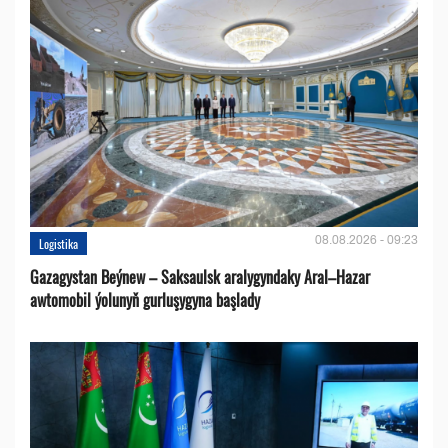
08.08.2026 - 09:23
Logistika
Gazagystan Beýnew – Saksaulsk aralygyndaky Aral–Hazar
awtomobil ýolunyň gurluşygyna başlady