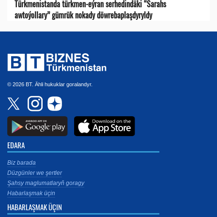
Türkmenistanda türkmen-eýran serhedindäki “Sarahs
awtoýollary” gümrük nokady döwrebaplaşdyryldy
© 2026 BT. Ähli hukuklar goralandyr.
EDARA
Biz barada
Düzgünler we şertler
Şahsy maglumatlaryň goragy
Habarlaşmak üçin
HABARLAŞMAK ÜÇIN