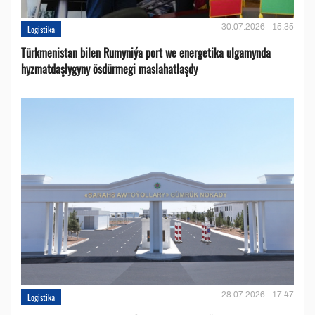
30.07.2026 - 15:35
Logistika
Türkmenistan bilen Rumyniýa port we energetika ulgamynda
hyzmatdaşlygyny ösdürmegi maslahatlaşdy
28.07.2026 - 17:47
Logistika