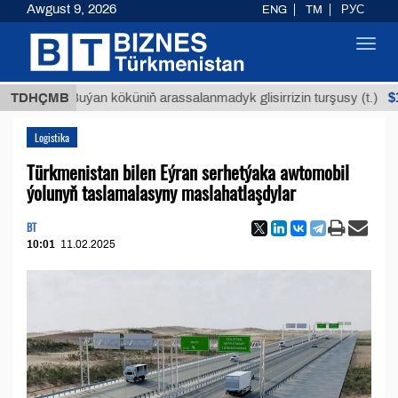
Awgust 9, 2026
ENG
TM
РУС
Toggl
navig
$12935,1
TDHÇMB
Buýan köküniň arassalanmadyk glisirrizin turşusy (t.)
Logistika
Türkmenistan bilen Eýran serhetýaka awtomobil
ýolunyň taslamalasyny maslahatlaşdylar
BT
10:01
11.02.2025