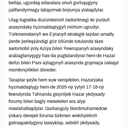
belläp, ugurdaş edaralara onuň gurluşygyny
çaltlandyrmagy tabşyrmak boýunça ylalaşdylar.
Ulag-logistika düzümleriniň ösdürilmegi iki ýurduň
arasyndaky hyzmatdaşlygyň möhüm ugrudyr.
Türkmenistanyň we Eýranyň strategik taýdan amatly
ýerde ýerleşýändigi göz öňünde tutulanda täze
awtomobil ýoly Aziýa bilen Ýewropanyň arasyndaky
arabaglanyşygy has-da pugtalandyrar hem-de Hazar
deňzi bilen Pars aýlagynyň arasynda goşmaça üstaşyr
mümkinçilikleri döreder.
Taraplar şeýle hem suw serişdeleri, Hazarýaka
hyzmatdaşlygy hem-de 2025-nji ýylyň 17-18-nji
fewralynda Tähranda geçiriljek Hazar ykdysady
forumy bilen bagly meseleleri ara alyp
maslahatlaşdylar. Gurbanguly Berdimuhamedow
ýokary derejeli foruma türkmen wekiliýetiniň
gatnaşjakdygyny tassyklap, sebitiň ykdysady,