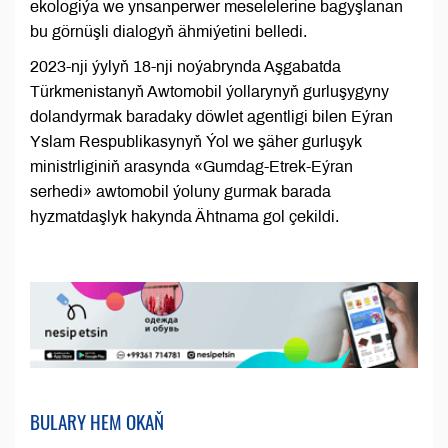
ekologiýa we ynsanperwer meselelerine bagyşlanan
bu görnüşli dialogyň ähmiýetini belledi.
2023-nji ýylyň 18-nji noýabrynda Aşgabatda
Türkmenistanyň Awtomobil ýollarynyň gurluşygyny
dolandyrmak baradaky döwlet agentligi bilen Eýran
Yslam Respublikasynyň Ýol we şäher gurluşyk
ministrliginiň arasynda «Gumdag-Etrek-Eýran
serhedi» awtomobil ýoluny gurmak barada
hyzmatdaşlyk hakynda Ähtnama gol çekildi.
BULARY HEM OKAŇ