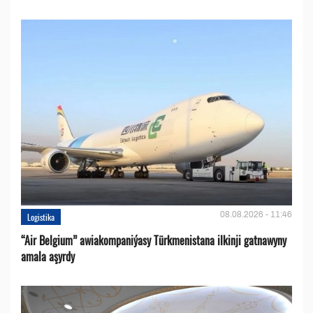
08.08.2026 - 11:46
Logistika
“Air Belgium” awiakompaniýasy Türkmenistana ilkinji gatnawyny
amala aşyrdy