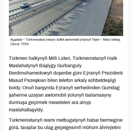
Aşgabat – Türkmenabat ýokary tizlikli awtomobil ýolunyň Tejen – Mary bölegi,
(Surat: TDH)
Türkmen halkynyň Milli Lideri, Türkmenistanyň Halk
Maslahatynyň Başlygy Gurbanguly
Berdimuhamedowyň duşenbe güni Eýranyň Prezidenti
Masud Pezeşkian bilen telefon arkaly söhbetdeşligi
boldy. Onuň barşynda Eýranyň serhedinden Gumdag
şäherine uzaýan awtomobil ýolunyň taslamasyny
durmuşa geçirmek meseleleri ara alnyp
maslahatlaşyldy.
Türkmenistanyň resmi metbugatynyň habar bermegine
görä, taraplar bu ulag geçelgesiniň möhüm ähmiýetini