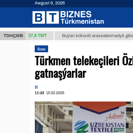
Awgust 6, 2026
37,8 ТМТ
(kg.)
TDHÇMB
Buýan köküniň arassalanmadyk glisirrizin tur
Biznes
Türkmen telekeçileri Öz
gatnaşýarlar
BT
11:22
15.02.2025