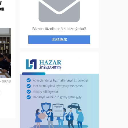
y
len
Biznes täzelikleriňizi bize ýollaň!
UGRATMAK
- 09:48
n