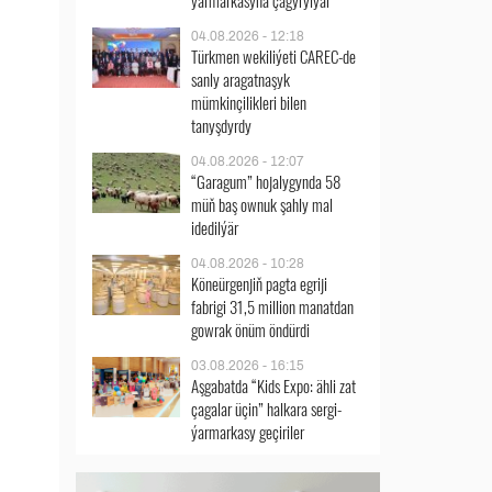
ýarmarkasyna çagyrylýar
04.08.2026 - 12:18
Türkmen wekiliýeti CAREC-de
sanly aragatnaşyk
mümkinçilikleri bilen
tanyşdyrdy
04.08.2026 - 12:07
“Garagum” hojalygynda 58
müň baş ownuk şahly mal
idedilýär
04.08.2026 - 10:28
Köneürgenjiň pagta egriji
fabrigi 31,5 million manatdan
gowrak önüm öndürdi
03.08.2026 - 16:15
Aşgabatda “Kids Expo: ähli zat
çagalar üçin” halkara sergi-
ýarmarkasy geçiriler