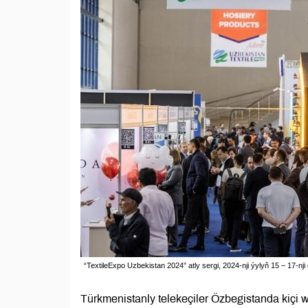
“TextileExpo Uzbekistan 2024” atly sergi, 2024-nji ýylyň 15 – 17-nj
Türkmenistanly telekeçiler Özbegistanda kiçi we