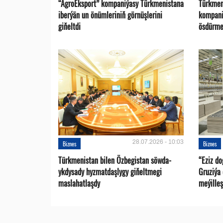
“AgroEksport” kompaniýasy Türkmenistana
Türkmen
iberýän un önümleriniň görnüşlerini
kompani
giňeltdi
ösdürme
28.07.2026 - 10:03
Biznes
Biznes
Türkmenistan bilen Özbegistan söwda-
“Eziz d
ykdysady hyzmatdaşlygy giňeltmegi
Gruziýa
maslahatlaşdy
meýilleş