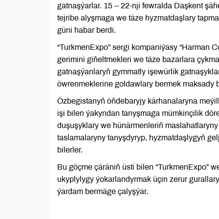
gatnaşýarlar. 15 – 22-nji fewralda Daşkent şä
tejribe alyşmaga we täze hyzmatdaşlary tapma
güni habar berdi.
“TurkmenExpo” sergi kompaniýasy “Harman Cons
gerimini giňeltmekleri we täze bazarlara çykma
gatnaşýanlaryň gymmatly işewürlik gatnaşykla
öwrenmeklerine goldawlary bermek maksady bil
Özbegistanyň öňdebaryjy kärhanalaryna meýille
işi bilen ýakyndan tanyşmaga mümkinçilik döre
duşuşyklary we hünärmenleriň maslahatlaryny öz
taslamalaryny tanyşdyryp, hyzmatdaşlygyň gelj
bilerler.
Bu göçme çäräniň üsti bilen “TurkmenExpo” w
ukyplylygy ýokarlandyrmak üçin zerur gurallar
ýardam bermäge çalyşýar.