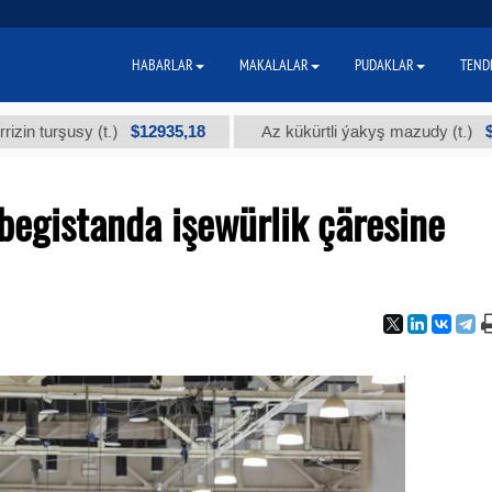
HABARLAR
MAKALALAR
PUDAKLAR
TEND
$12935,18
$300
şusy (t.)
Az kükürtli ýakyş mazudy (t.)
begistanda işewürlik çäresine