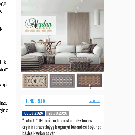
äge,
be
ik
lik
tol”
oýup
TENDERLER
ÄHLISI
lige
gine
03.08.2026
28.08.2026
“Tatneft” JPJ-niň Türkmenistandaky buraw
erginini arassalaýyş blogunyň kärendesi boýunça
bäsleşik yglan edýär