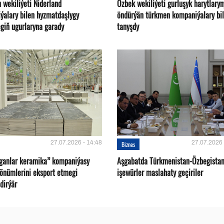
 wekiliýeti Niderland
Özbek wekiliýeti gurluşyk harytlaryn
ýalary bilen hyzmatdaşlygy
öndürýän türkmen kompaniýalary bi
giň ugurlaryna garady
tanyşdy
27.07.2026 - 14:48
27.07.2026 
Biznes
oganlar keramika” kompaniýasy
Aşgabatda Türkmenistan-Özbegista
 önümlerini eksport etmegi
işewürler maslahaty geçiriler
dirýär