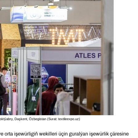
i oktýabry, Daşkent, Özbegistan (Surat: textileexpo.uz)
 orta işewürligiň wekilleri üçin guralýan işewürlik çäresine