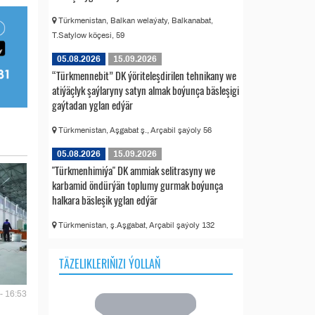
Türkmenistan, Balkan welaýaty, Balkanabat,
T.Satylow köçesi, 59
05.08.2026
15.09.2026
“Türkmennebit” DK ýöriteleşdirilen tehnikany we
atiýäçlyk şaýlaryny satyn almak boýunça bäsleşigi
gaýtadan yglan edýär
Türkmenistan, Aşgabat ş., Arçabil şaýoly 56
05.08.2026
15.09.2026
"Türkmenhimiýa" DK ammiak selitrasyny we
karbamid öndürýän toplumy gurmak boýunça
halkara bäsleşik yglan edýär
Türkmenistan, ş.Aşgabat, Arçabil şaýoly 132
TÄZELIKLERIŇIZI ÝOLLAŇ
- 16:53