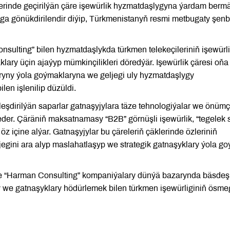
herinde geçirilýän çäre işewürlik hyzmatdaşlygyna ýardam berm
ga gönükdirilendir diýip, Türkmenistanyň resmi metbugaty şen
ulting” bilen hyzmatdaşlykda türkmen telekeçileriniň işewürl
klary üçin ajaýyp mümkinçilikleri döredýär. Işewürlik çäresi oňa
ryny ýola goýmaklaryna we geljegi uly hyzmatdaşlygy
en işlenilip düzüldi.
şdirilýän saparlar gatnaşyjylara täze tehnologiýalar we önümçi
der. Çäräniň maksatnamasy “B2B” görnüşli işewürlik, “tegelek s
 içine alýar. Gatnaşyjylar bu çäreleriň çäklerinde özleriniň
egini ara alyp maslahatlaşyp we strategik gatnaşyklary ýola g
e “Harman Consulting” kompaniýalary dünýä bazarynda bäsdeş
y we gatnaşyklary hödürlemek bilen türkmen işewürliginiň ösme