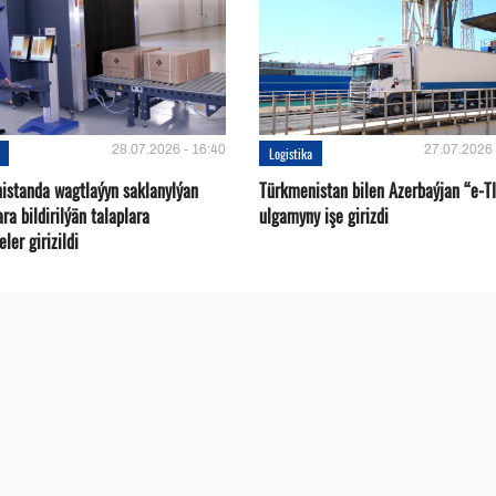
28.07.2026 - 16:40
27.07.2026 
Logistika
istanda wagtlaýyn saklanylýan
Türkmenistan bilen Azerbaýjan “e-T
a bildirilýän talaplara
ulgamyny işe girizdi
ler girizildi