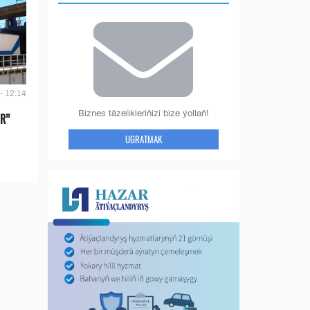
- 12:14
Biznes täzelikleriňizi bize ýollaň!
IR”
UGRATMAK