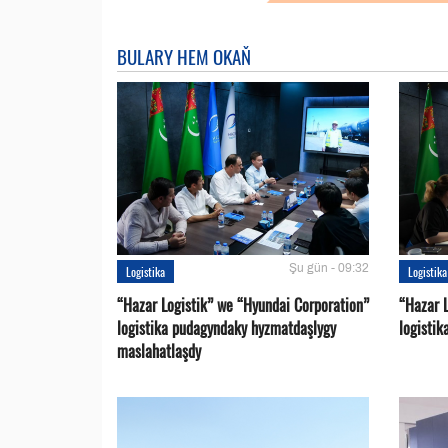
BULARY HEM OKAŇ
Şu gün - 09:32
Logistika
Logistika
“Hazar Logistik” we “Hyundai Corporation”
“Hazar L
logistika pudagyndaky hyzmatdaşlygy
logistik
maslahatlaşdy