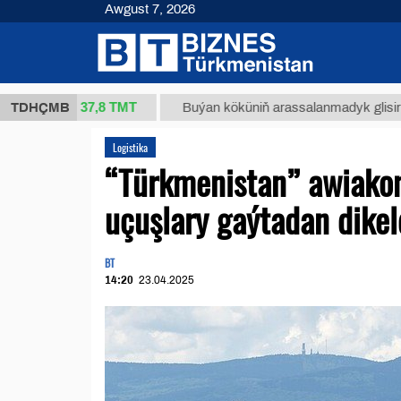
Awgust 7, 2026
37,8 ТМТ
kg.)
TDHÇMB
Buýan köküniň arassalanmadyk glisirrizin turş
Logistika
“Türkmenistan” awiako
uçuşlary gaýtadan dikel
BT
14:20
23.04.2025