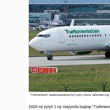
“Türkmenistan” awiakompaniýasynyň uçary (Surat: wikimedia.org)
2025-nji ýylyň 1-nji maýynda başlap “Türkm