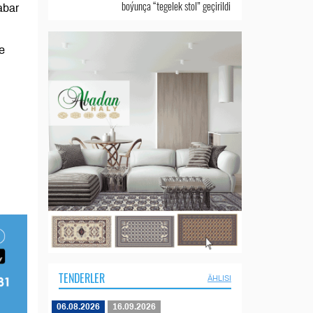
boýunça “tegelek stol” geçirildi
abar
e
TENDERLER
ÄHLISI
06.08.2026
16.09.2026