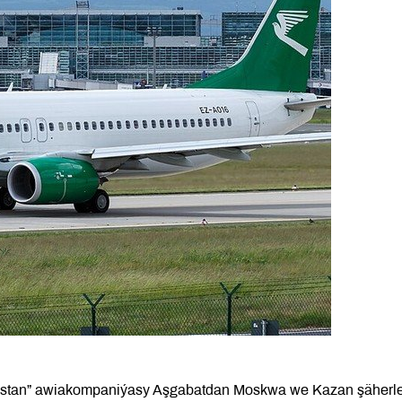
enistan” awiakompaniýasy Aşgabatdan Moskwa we Kazan şäherle