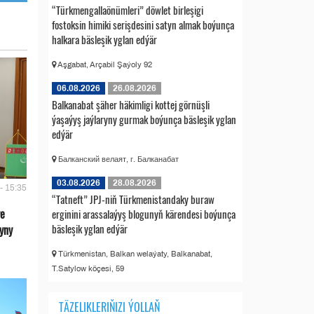
“Türkmengallaönümleri” döwlet birleşigi
fostoksin himiki serişdesini satyn almak boýunça
halkara bäsleşik yglan edýär
Aşgabat, Arçabil Şaýoly 92
06.08.2026
26.08.2026
Balkanabat şäher häkimligi kottej görnüşli
ýaşaýyş jaýlaryny gurmak boýunça bäsleşik yglan
edýär
Балканский велаят, г. Балканабат
03.08.2026
28.08.2026
- 15:35
“Tatneft” JPJ-niň Türkmenistandaky buraw
we
erginini arassalaýyş blogunyň kärendesi boýunça
bäsleşik yglan edýär
yny
Türkmenistan, Balkan welaýaty, Balkanabat,
T.Satylow köçesi, 59
TÄZELIKLERIŇIZI ÝOLLAŇ