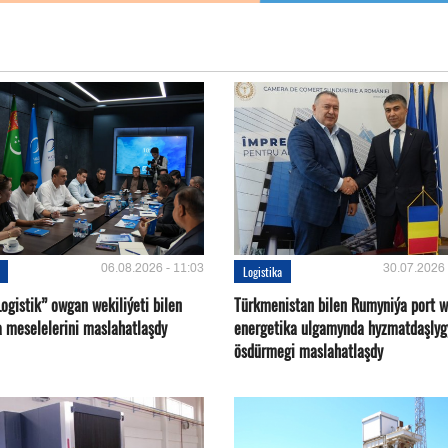
06.08.2026 - 11:03
30.07.2026 
Logistika
ogistik” owgan wekiliýeti bilen
Türkmenistan bilen Rumyniýa port 
a meselelerini maslahatlaşdy
energetika ulgamynda hyzmatdaşlyg
ösdürmegi maslahatlaşdy