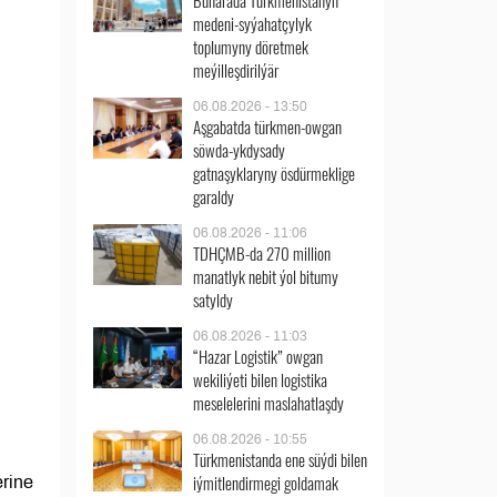
Buharada Türkmenistanyň
medeni-syýahatçylyk
toplumyny döretmek
meýilleşdirilýär
06.08.2026 - 13:50
Aşgabatda türkmen-owgan
söwda-ykdysady
gatnaşyklaryny ösdürmeklige
garaldy
06.08.2026 - 11:06
TDHÇMB-da 270 million
manatlyk nebit ýol bitumy
satyldy
06.08.2026 - 11:03
“Hazar Logistik” owgan
wekiliýeti bilen logistika
meselelerini maslahatlaşdy
06.08.2026 - 10:55
Türkmenistanda ene süýdi bilen
iýmitlendirmegi goldamak
rine