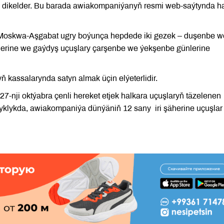
an dikelder. Bu barada awiakompaniýanyň resmi web-saýtynda h
t-Moskwa-Aşgabat ugry boýunça hepdede iki gezek – duşenbe w
şäherine we gaýdyş uçuşlary çarşenbe we ýekşenbe günlerine
 kassalarynda satyn almak üçin elýeterlidir.
-nji oktýabra çenli hereket etjek halkara uçuşlaryň täzelenen
 laýyklykda, awiakompaniýa dünýäniň 12 sany iri şäherine uçuşlar