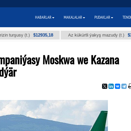
HABARLAR
MAKALALAR
PUDAKLAR
TEND
$12935,18
$300
usy (t.)
Az kükürtli ýakyş mazudy (t.)
mpaniýasy Moskwa we Kazana
dýär