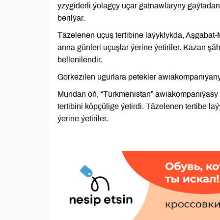
yzygiderli ýolagçy uçar gatnawlaryny gaýtad
berilýär.
Täzelenen uçuş tertibine laýyklykda, Aşgaba
anna günleri uçuşlar ýerine ýetiriler. Kazan 
bellenilendir.
Görkezilen ugurlara petekler awiakompaniýanyň
Mundan öň, “Türkmenistan” awiakompaniýasy 27
tertibini köpçülige ýetirdi. Täzelenen tertibe
ýerine ýetiriler.