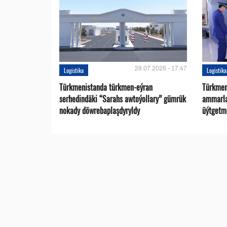
28.07.2026 - 17:47
Logistika
Logistika
Türkmenistanda türkmen-eýran
Türkmen
serhedindäki “Sarahs awtoýollary” gümrük
ammarlar
nokady döwrebaplaşdyryldy
üýtgetme