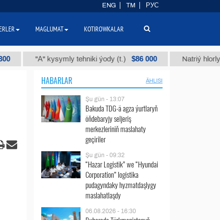
ENG
TM
РУС
ERLER
MAGLUMAT
KOTIROWKALAR
$86 000
"А" kysymly tehniki ýody (t.)
Natriý hlorly (nahar 
HABARLAR
ÄHLISI
Şu gün - 13:07
Bakuda TDG-ä agza ýurtlaryň
öňdebaryjy seljeriş
merkezleriniň maslahaty
geçiriler
Şu gün - 09:32
“Hazar Logistik” we “Hyundai
Corporation” logistika
pudagyndaky hyzmatdaşlygy
maslahatlaşdy
06.08.2026 - 16:30