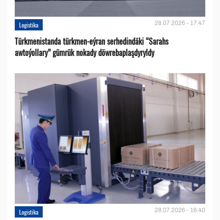
28.07.2026 - 17:47
Logistika
Türkmenistanda türkmen-eýran serhedindäki “Sarahs
awtoýollary” gümrük nokady döwrebaplaşdyryldy
28.07.2026 - 16:40
Logistika