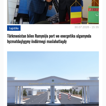
30.07.2026 - 15:35
Logistika
Türkmenistan bilen Rumyniýa port we energetika ulgamynda
hyzmatdaşlygyny ösdürmegi maslahatlaşdy