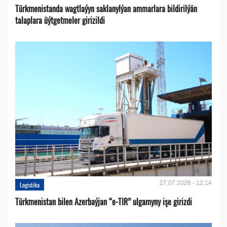
Türkmenistanda wagtlaýyn saklanylýan ammarlara bildirilýän
talaplara üýtgetmeler girizildi
27.07.2026 - 12:14
Logistika
Türkmenistan bilen Azerbaýjan “e-TIR” ulgamyny işe girizdi