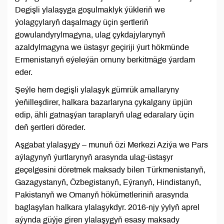
Degişli ylalaşyga goşulmaklyk ýükleriň we
ýolagçylaryň daşalmagy üçin şertleriň
gowulandyrylmagyna, ulag çykdajylarynyň
azaldylmagyna we üstaşyr geçiriji ýurt hökmünde
Ermenistanyň eýeleýän ornuny berkitmäge ýardam
eder.
Şeýle hem degişli ylalaşyk gümrük amallaryny
ýeňilleşdirer, halkara bazarlaryna çykalgany üpjün
edip, ähli gatnaşýan taraplaryň ulag edaralary üçin
deň şertleri döreder.
Aşgabat ylalaşygy – munuň özi Merkezi Aziýa we Pars
aýlagynyň ýurtlarynyň arasynda ulag-üstaşyr
geçelgesini döretmek maksady bilen Türkmenistanyň,
Gazagystanyň, Özbegistanyň, Eýranyň, Hindistanyň,
Pakistanyň we Omanyň hökümetleriniň arasynda
baglaşylan halkara ylalaşykdyr. 2016-njy ýylyň aprel
aýynda güýje giren ylalaşygyň esasy maksady