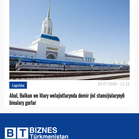
25.07.2026 - 11:12
Logistika
Ahal, Balkan we Mary welaýatlarynda demir ýol stansiýalarynyň
binalary gurlar