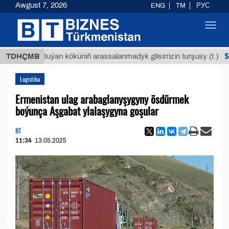
Awgust 7, 2026
ENG
TM
РУС
Toggl
navig
$12935,1
TDHÇMB
Buýan köküniň arassalanmadyk glisirrizin turşusy (t.)
Logistika
Ermenistan ulag arabaglanyşygyny ösdürmek
boýunça Aşgabat ylalaşygyna goşular
BT
11:34
13.05.2025