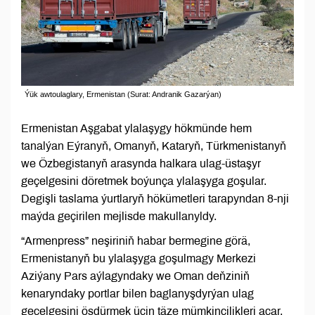
Ýük awtoulaglary, Ermenistan (Surat: Andranik Gazarýan)
Ermenistan Aşgabat ylalaşygy hökmünde hem
tanalýan Eýranyň, Omanyň, Kataryň, Türkmenistanyň
we Özbegistanyň arasynda halkara ulag-üstaşyr
geçelgesini döretmek boýunça ylalaşyga goşular.
Degişli taslama ýurtlaryň hökümetleri tarapyndan 8-nji
maýda geçirilen mejlisde makullanyldy.
“Armenpress” neşiriniň habar bermegine görä,
Ermenistanyň bu ylalaşyga goşulmagy Merkezi
Aziýany Pars aýlagyndaky we Oman deňziniň
kenaryndaky portlar bilen baglanyşdyrýan ulag
geçelgesini ösdürmek üçin täze mümkinçilikleri açar.