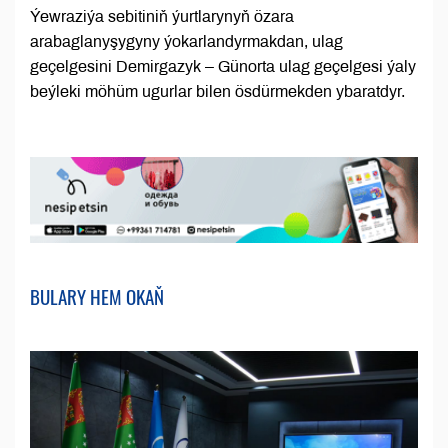
Ýewraziýa sebitiniň ýurtlarynyň özara
arabaglanyşygyny ýokarlandyrmakdan, ulag
geçelgesini Demirgazyk – Günorta ulag geçelgesi ýaly
beýleki möhüm ugurlar bilen ösdürmekden ybaratdyr.
BULARY HEM OKAŇ