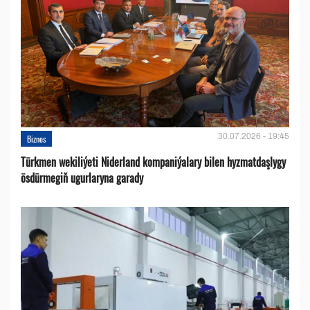
30.07.2026 - 19:45
Biznes
Türkmen wekiliýeti Niderland kompaniýalary bilen hyzmatdaşlygy
ösdürmegiň ugurlaryna garady