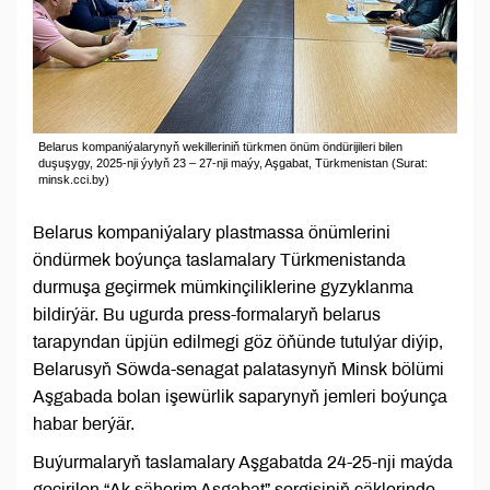
Belarus kompaniýalarynyň wekilleriniň türkmen önüm öndürijileri bilen
duşuşygy, 2025-nji ýylyň 23 – 27-nji maýy, Aşgabat, Türkmenistan (Surat:
minsk.cci.by)
Belarus kompaniýalary plastmassa önümlerini
öndürmek boýunça taslamalary Türkmenistanda
durmuşa geçirmek mümkinçiliklerine gyzyklanma
bildirýär. Bu ugurda press-formalaryň belarus
tarapyndan üpjün edilmegi göz öňünde tutulýar diýip,
Belarusyň Söwda-senagat palatasynyň Minsk bölümi
Aşgabada bolan işewürlik saparynyň jemleri boýunça
habar berýär.
Buýurmalaryň taslamalary Aşgabatda 24-25-nji maýda
geçirilen “Ak şäherim Aşgabat” sergisiniň çäklerinde