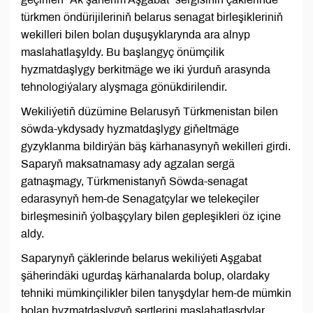
türkmen öndürijileriniň belarus senagat birleşikleriniň
wekilleri bilen bolan duşuşyklarynda ara alnyp
maslahatlaşyldy. Bu başlangyç önümçilik
hyzmatdaşlygy berkitmäge we iki ýurduň arasynda
tehnologiýalary alyşmaga gönükdirilendir.
Wekiliýetiň düzümine Belarusyň Türkmenistan bilen
söwda-ykdysady hyzmatdaşlygy giňeltmäge
gyzyklanma bildirýän bäş kärhanasynyň wekilleri girdi.
Saparyň maksatnamasy ady agzalan sergä
gatnaşmagy, Türkmenistanyň Söwda-senagat
edarasynyň hem-de Senagatçylar we telekeçiler
birleşmesiniň ýolbaşçylary bilen gepleşikleri öz içine
aldy.
Saparynyň çäklerinde belarus wekiliýeti Aşgabat
şäherindäki ugurdaş kärhanalarda bolup, olardaky
tehniki mümkinçilikler bilen tanyşdylar hem-de mümkin
bolan hyzmatdaşlygyň şertlerini maslahatlaşdylar.