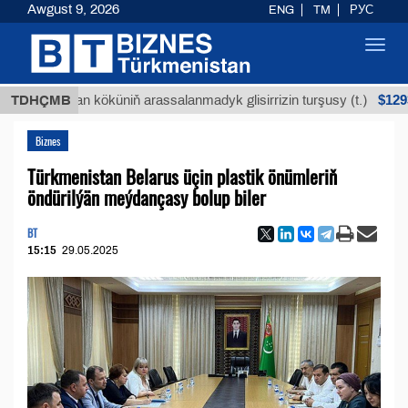
Awgust 9, 2026
ENG
TM
РУС
Toggl
navig
$12935,18
Buýan köküniň arassalanmadyk glisirrizin turşusy (t.)
TDHÇMB
Biznes
Türkmenistan Belarus üçin plastik önümleriň
öndürilýän meýdançasy bolup biler
BT
15:15
29.05.2025