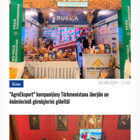
05.08.2026 - 11:02
Biznes
“AgroEksport” kompaniýasy Türkmenistana iberýän un
önümleriniň görnüşlerini giňeltdi