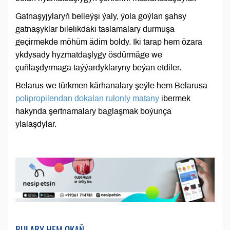
Gatnaşyjylaryň belleýşi ýaly, ýola goýlan şahsy
gatnaşyklar bilelikdäki taslamalary durmuşa
geçirmekde möhüm ädim boldy. Iki tarap hem özara
ykdysady hyzmatdaşlygy ösdürmäge we
çuňlaşdyrmaga taýýardyklaryny beýan etdiler.
Belarus we türkmen kärhanalary şeýle hem Belarusa
polipropilendan dokalan rulonly matany
ibermek
hakynda şertnamalary baglaşmak boýunça
ylalaşdylar.
BULARY HEM OKAŇ