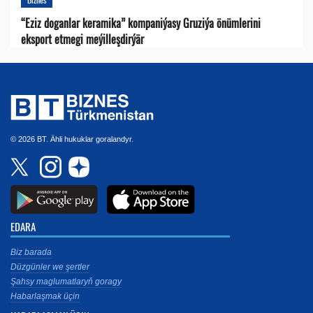
“Eziz doganlar keramika” kompaniýasy Gruziýa önümlerini
eksport etmegi meýilleşdirýär
© 2026 BT. Ähli hukuklar goralandyr.
EDARA
Biz barada
Düzgünler we şertler
Şahsy maglumatlaryň goragy
Habarlaşmak üçin