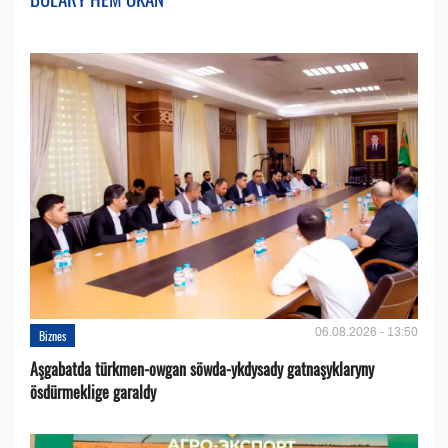
06.08.2026 - 13:50
Biznes
Aşgabatda türkmen-owgan söwda-ykdysady gatnaşyklaryny
ösdürmeklige garaldy