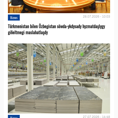
28.07.2026 - 10:03
Biznes
Türkmenistan bilen Özbegistan söwda-ykdysady hyzmatdaşlygy
giňeltmegi maslahatlaşdy
27.07.2026 - 14:48
Biznes