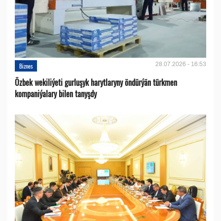
28.07.2026 - 16:53
Biznes
Özbek wekiliýeti gurluşyk harytlaryny öndürýän türkmen
kompaniýalary bilen tanyşdy