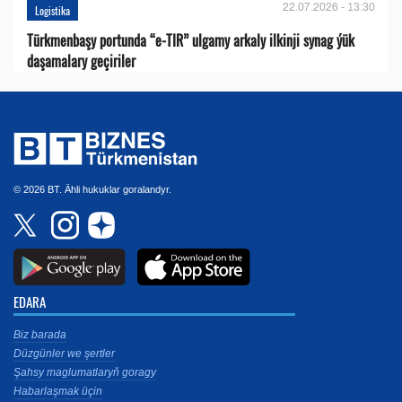
22.07.2026 - 13:30
Logistika
Türkmenbaşy portunda “e-TIR” ulgamy arkaly ilkinji synag ýük
daşamalary geçiriler
© 2026 BT. Ähli hukuklar goralandyr.
EDARA
Biz barada
Düzgünler we şertler
Şahsy maglumatlaryň goragy
Habarlaşmak üçin