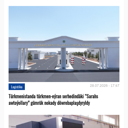
28.07.2026 - 17:47
Logistika
Türkmenistanda türkmen-eýran serhedindäki “Sarahs
awtoýollary” gümrük nokady döwrebaplaşdyryldy