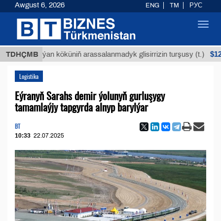
Awgust 6, 2026
ENG
TM
РУС
Toggl
navig
$12935,18
TDHÇMB
Buýan köküniň arassalanmadyk glisirrizin turşusy (t.)
Logistika
Eýranyň Sarahs demir ýolunyň gurluşygy
tamamlaýjy tapgyrda alnyp barylýar
BT
10:33
22.07.2025