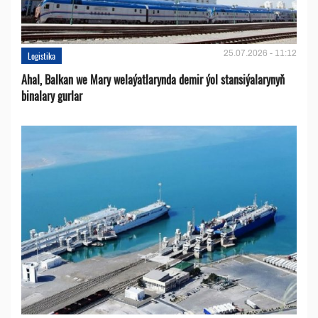
25.07.2026 - 11:12
Logistika
Ahal, Balkan we Mary welaýatlarynda demir ýol stansiýalarynyň
binalary gurlar