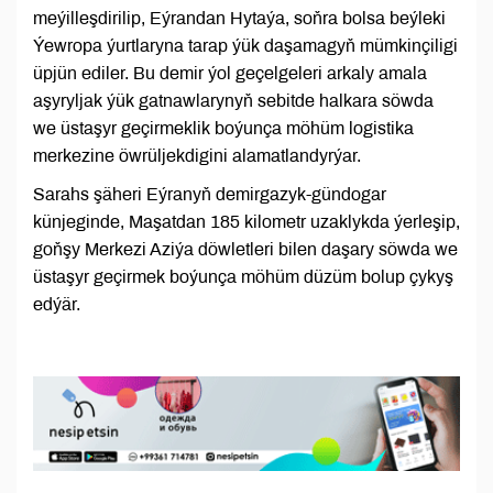
meýilleşdirilip, Eýrandan Hytaýa, soňra bolsa beýleki
Ýewropa ýurtlaryna tarap ýük daşamagyň mümkinçiligi
üpjün ediler. Bu demir ýol geçelgeleri arkaly amala
aşyryljak ýük gatnawlarynyň sebitde halkara söwda
we üstaşyr geçirmeklik boýunça möhüm logistika
merkezine öwrüljekdigini alamatlandyrýar.
Sarahs şäheri Eýranyň demirgazyk-gündogar
künjeginde, Maşatdan 185 kilometr uzaklykda ýerleşip,
goňşy Merkezi Aziýa döwletleri bilen daşary söwda we
üstaşyr geçirmek boýunça möhüm düzüm bolup çykyş
edýär.