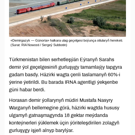
«Demirgazyk — Günorta» halkara ulag geçelgesi boýunça otlularyň hereketi.
(Surat: RIA Nowosti / Sergeý Subbotin)
Türkmenistan bilen serhetleşýän Eýranyň Sarahs
demir ýol geçelgesiniň gurluşygy tamamlaýjy tapgyra
gadam basdy. Häzirki wagta çenli taslamanyň 60%-i
ýerine ýetirildi. Bu barada IRNA agentligi ýekşenbe
güni habar berdi.
Horasan demir ýollarynyň müdiri Mustafa Nasyry
Warganyň bellemegine görä, häzirki wagtda hususy
ulgamyň gatnaşmagynda 18 gektar meýdanda
konteýnerleri ýüklemek üçin ýöriteleşdirilen zolagyň
gurluşygy işjeň alnyp barylýar.