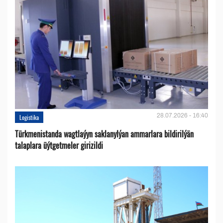
28.07.2026 - 16:40
Logistika
Türkmenistanda wagtlaýyn saklanylýan ammarlara bildirilýän
talaplara üýtgetmeler girizildi