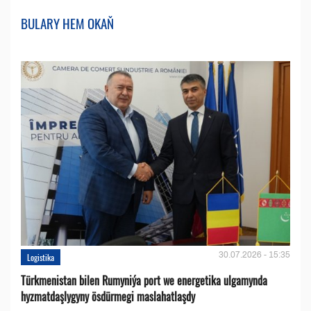
BULARY HEM OKAŇ
30.07.2026 - 15:35
Logistika
Türkmenistan bilen Rumyniýa port we energetika ulgamynda
hyzmatdaşlygyny ösdürmegi maslahatlaşdy