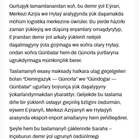
Gurluşyk tamamlanandan soň, bu demir ýol Eýran,
Merkezi Aziýa we Hytaý aralygynda ýük daşamakda
möhüm logistika merkezine öwrüler. Bu ýerde häzirki
zaman ýükleýiş we düşüriş enjamlary ornaşdyrylyp,
Eýrandan demir ýol arkaly ýükleriň netijeli
daşalmagyny ýola goýmaga we soňra olary Hytaý,
ondan soňra Günbatar hem-de Günorta ýurtlaryna
ugrukdyrmaga mümkinçilik berer.
Taslamanyň esasy maksady halkara ulag geçelgeleri
bolan “Demirgazyk — Günorta” we “Gündogar —
Günbatar” ugurlary boýunça ýük daşalyşyny
ýokarlandyrmakdan ybaratdyr. Geljekde bu taslama
diňe bir ýükleriň üstaşyr geçiriliş tizligini ösdürmän,
eýsem Eýranyň, Merkezi Aziýanyň we Hytaýyň
arasynda eksport-import amallaryny hem ýeňilleşdirer.
Şeýle hem bu taslamanyň çäklerinde Sarahs –
Inçeburun demir ýol ugrunyň ösdürilmegi