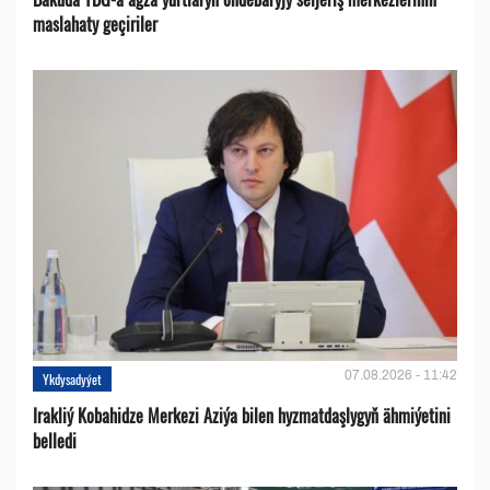
maslahaty geçiriler
07.08.2026 - 11:42
Ykdysadyýet
Irakliý Kobahidze Merkezi Aziýa bilen hyzmatdaşlygyň ähmiýetini
belledi