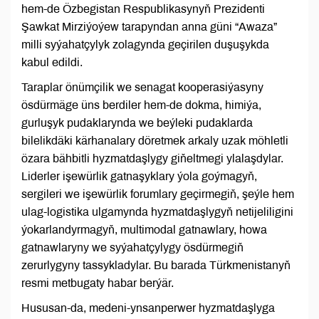
hem-de Özbegistan Respublikasynyň Prezidenti
Şawkat Mirziýoýew tarapyndan anna güni “Awaza”
milli syýahatçylyk zolagynda geçirilen duşuşykda
kabul edildi.
Taraplar önümçilik we senagat kooperasiýasyny
ösdürmäge üns berdiler hem-de dokma, himiýa,
gurluşyk pudaklarynda we beýleki pudaklarda
bilelikdäki kärhanalary döretmek arkaly uzak möhletli
özara bähbitli hyzmatdaşlygy giňeltmegi ylalaşdylar.
Liderler işewürlik gatnaşyklary ýola goýmagyň,
sergileri we işewürlik forumlary geçirmegiň, şeýle hem
ulag-logistika ulgamynda hyzmatdaşlygyň netijeliligini
ýokarlandyrmagyň, multimodal gatnawlary, howa
gatnawlaryny we syýahatçylygy ösdürmegiň
zerurlygyny tassykladylar. Bu barada Türkmenistanyň
resmi metbugaty habar berýär.
Hususan-da, medeni-ynsanperwer hyzmatdaşlyga