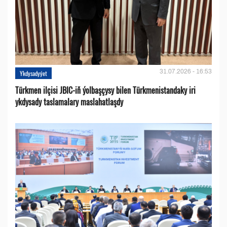
31.07.2026 - 16:53
Ykdysadyýet
Türkmen ilçisi JBIC-iň ýolbaşçysy bilen Türkmenistandaky iri
ykdysady taslamalary maslahatlaşdy