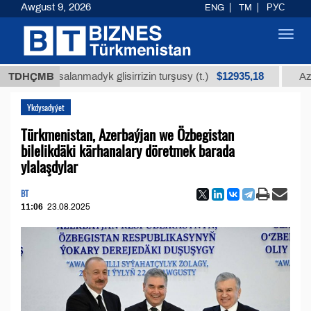
Awgust 9, 2026
ENG
TM
РУС
Toggl
navig
$12935,18
arassalanmadyk glisirrizin turşusy (t.)
TDHÇMB
Az kükürtl
Ykdysadyýet
Türkmenistan, Azerbaýjan we Özbegistan
bilelikdäki kärhanalary döretmek barada
ylalaşdylar
BT
11:06
23.08.2025