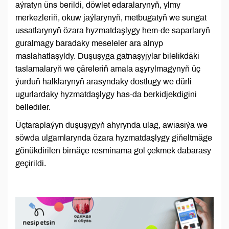
aýratyn üns berildi, döwlet edaralarynyň, ylmy
merkezleriň, okuw jaýlarynyň, metbugatyň we sungat
ussatlarynyň özara hyzmatdaşlygy hem-de saparlaryň
guralmagy baradaky meseleler ara alnyp
maslahatlaşyldy. Duşuşyga gatnaşyjylar bilelikdäki
taslamalaryň we çäreleriň amala aşyrylmagynyň üç
ýurduň halklarynyň arasyndaky dostlugy we dürli
ugurlardaky hyzmatdaşlygy has-da berkidjekdigini
bellediler.
Üçtaraplaýyn duşuşygyň ahyrynda ulag, awiasiýa we
söwda ulgamlarynda özara hyzmatdaşlygy giňeltmäge
gönükdirilen birnäçe resminama gol çekmek dabarasy
geçirildi.