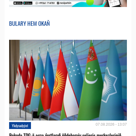
BULARY HEM OKAŇ
07.08.2026 - 13:07
Ykdysadyýet
Bakuda TDG-ä agza ýurtlaryň öňdebaryjy seljeriş merkezleriniň