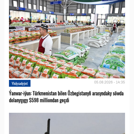
05.08.2026 - 14:35
Ykdysadyýet
Ýanwar-iýun: Türkmenistan bilen Özbegistanyň arasyndaky söwda
dolanyşygy $598 milliondan geçdi