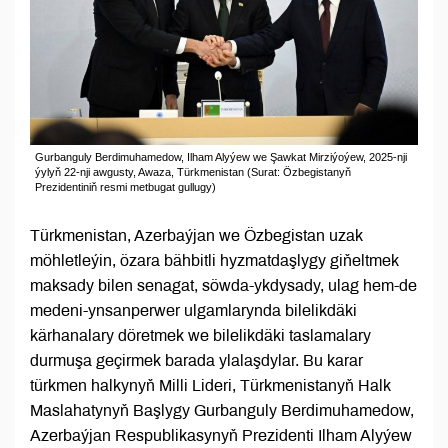
Gurbanguly Berdimuhamedow, Ilham Alyýew we Şawkat Mirziýoýew, 2025-nji
ýylyň 22-nji awgusty, Awaza, Türkmenistan (Surat: Özbegistanyň
Prezidentiniň resmi metbugat gullugy)
Türkmenistan, Azerbaýjan we Özbegistan uzak
möhletleýin, özara bähbitli hyzmatdaşlygy giňeltmek
maksady bilen senagat, söwda-ykdysady, ulag hem-de
medeni-ynsanperwer ulgamlarynda bilelikdäki
kärhanalary döretmek we bilelikdäki taslamalary
durmuşa geçirmek barada ylalaşdylar. Bu karar
türkmen halkynyň Milli Lideri, Türkmenistanyň Halk
Maslahatynyň Başlygy Gurbanguly Berdimuhamedow,
Azerbaýjan Respublikasynyň Prezidenti Ilham Alyýew