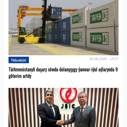
04.08.2026 - 16:57
Ykdysadyýet
Türkmenistanyň daşary söwda dolanyşygy ýanwar-iýul aýlarynda 9
göterim artdy