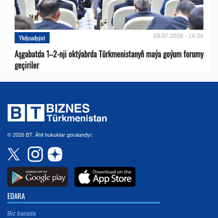
29.07.2026 - 14:34
Ykdysadyýet
Aşgabatda 1–2-nji oktýabrda Türkmenistanyň maýa goýum forumy
geçiriler
© 2026 BT. Ähli hukuklar goralandyr.
EDARA
Biz barada