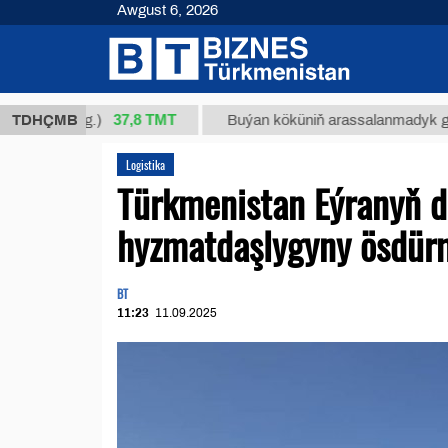
Awgust 6, 2026
37,8 ТМТ
4/1 (kg.)
TDHÇMB
Buýan köküniň arassalanmadyk glisirrizin 
Logistika
Türkmenistan Eýranyň de
hyzmatdaşlygyny ösdür
BT
11:23
11.09.2025