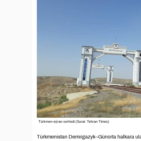
Türkmen-еýran serhedi (Surat: Tehran Times)
Türkmenistan Demirgazyk–Günorta halkara ula