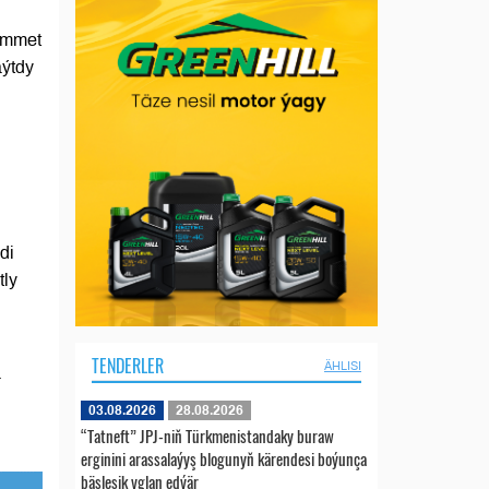
Mammet
ýtdy
di
tly
TENDERLER
ÄHLISI
a
03.08.2026
28.08.2026
“Tatneft” JPJ-niň Türkmenistandaky buraw
erginini arassalaýyş blogunyň kärendesi boýunça
bäsleşik yglan edýär