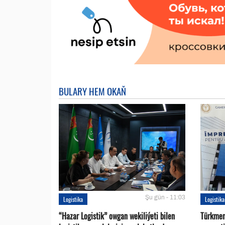
BULARY HEM OKAŇ
Şu gün - 11:03
Logistika
Logistika
“Hazar Logistik” owgan wekiliýeti bilen
Türkmen