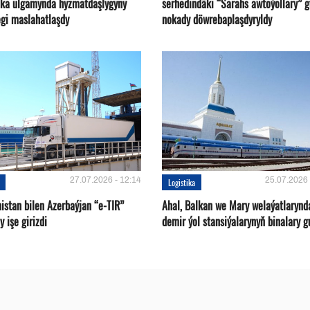
ika ulgamynda hyzmatdaşlygyny
serhedindäki “Sarahs awtoýollary” 
gi maslahatlaşdy
nokady döwrebaplaşdyryldy
27.07.2026 - 12:14
25.07.2026 
Logistika
istan bilen Azerbaýjan “e-TIR”
Ahal, Balkan we Mary welaýatlarynd
 işe girizdi
demir ýol stansiýalarynyň binalary g