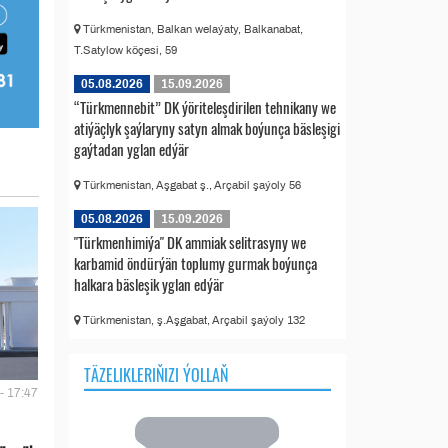
Türkmenistan, Balkan welaýaty, Balkanabat,
T.Satylow köçesi, 59
05.08.2026
15.09.2026
“Türkmennebit” DK ýöriteleşdirilen tehnikany we
atiýäçlyk şaýlaryny satyn almak boýunça bäsleşigi
gaýtadan yglan edýär
Türkmenistan, Aşgabat ş., Arçabil şaýoly 56
05.08.2026
15.09.2026
"Türkmenhimiýa" DK ammiak selitrasyny we
karbamid öndürýän toplumy gurmak boýunça
halkara bäsleşik yglan edýär
Türkmenistan, ş.Aşgabat, Arçabil şaýoly 132
TÄZELIKLERIŇIZI ÝOLLAŇ
- 17:47