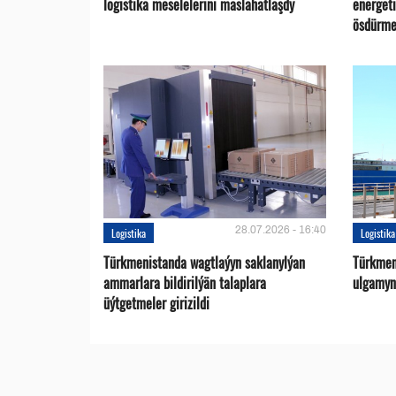
logistika meselelerini maslahatlaşdy
energet
ösdürme
28.07.2026 - 16:40
Logistika
Logistika
Türkmenistanda wagtlaýyn saklanylýan
Türkmen
ammarlara bildirilýän talaplara
ulgamyny
üýtgetmeler girizildi