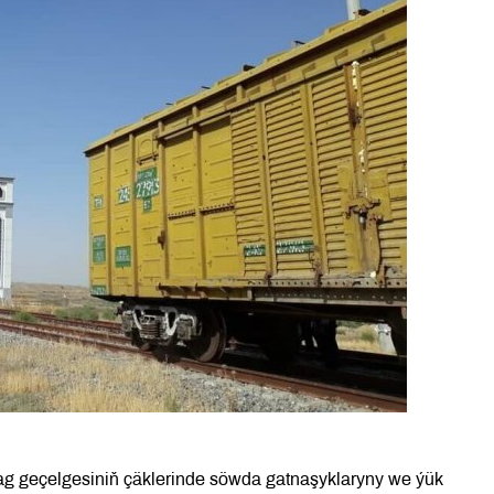
g geçelgesiniň çäklerinde söwda gatnaşyklaryny we ýük