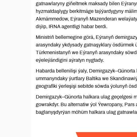
gatnawlaryny giňeltmek maksady bilen Eýranyň 
hyzmatdaşlygy berkitmäge taýýardygyny mälim 
Akmämmedow, Eýranyň Mazenderan welaýatyny
diýip, IRNA agentligi habar berdi.
Ministriň bellemegine görä, Eýranyň demirgazyk
arasyndaky ykdysady gatnaşyklary ösdürmek üç
Türkmenistanyň we Eýranyň arasyndaky söw
eýeleýändigini aýratyn nygtady.
Habarda bellenilişi ýaly, Demirgazyk–Günorta 
ummanyndaky ýurtlary Baltika we Skandinawiýa
geografiki ýerleşişi sebitde söwda ýolunyň ö
Demirgazyk–Günorta halkara ulag geçelgesi m
gowrakdyr. Bu alternatiw ýol Ýewropany, Pars
baglanyşdyrýan möhüm halkara ulag gatnawlary