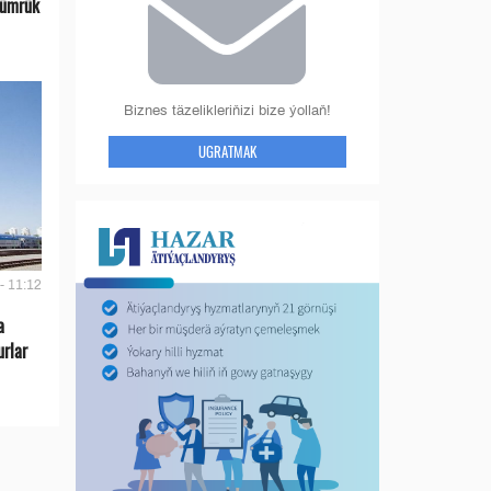
gümrük
Biznes täzelikleriňizi bize ýollaň!
UGRATMAK
- 11:12
a
urlar