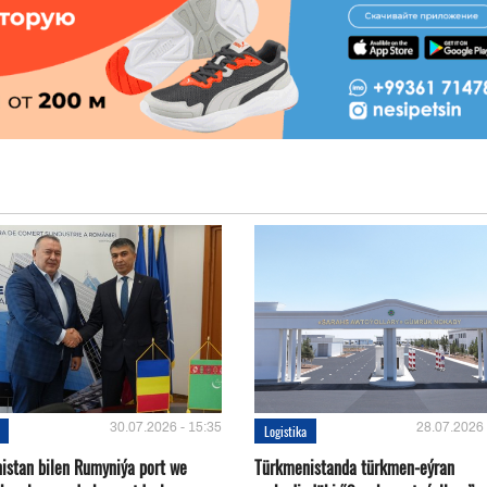
30.07.2026 - 15:35
28.07.2026 
Logistika
istan bilen Rumyniýa port we
Türkmenistanda türkmen-eýran