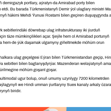
demirgazyk portlary, aýratyn-da Amirabad porty bilen
etdi. Bu barada Türkmenistanyň Demir ýol ulaglary ministri 
ň häkimi Mehdi Ýunusi Rostami bilen geçiren duşuşygynda a
 sebitlerindäki döwrebap ulag infratsrukturasy iki ýurduň
in täze mümkinçilikleri açar. Şeýle hem ol Amirabad portunyň
da hem-de ýük daşamak ulgamyny giňeltmekde möhüm orun
halkara ulag geçelgesi Eýran bilen Türkmenistandan geçip, Hin
 sebitleri bilen baglanyşdyrýar. Mazenderan welaýatynyň ama
sdürilmegine möhüm goşant goşar.
ultimodal ugur bolup, onuň umumy uzynlygy 7200 kilometrden
 aýlagynyň we Hindi umman ýurtlaryny Sues kanaly arkaly özar
nyň biridir.