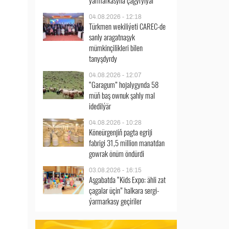
ýarmarkasyna çagyrylýar
04.08.2026 - 12:18
Türkmen wekiliýeti CAREC-de
sanly aragatnaşyk
mümkinçilikleri bilen
tanyşdyrdy
04.08.2026 - 12:07
“Garagum” hojalygynda 58
müň baş ownuk şahly mal
idedilýär
04.08.2026 - 10:28
Köneürgenjiň pagta egriji
fabrigi 31,5 million manatdan
gowrak önüm öndürdi
03.08.2026 - 16:15
Aşgabatda “Kids Expo: ähli zat
çagalar üçin” halkara sergi-
ýarmarkasy geçiriler