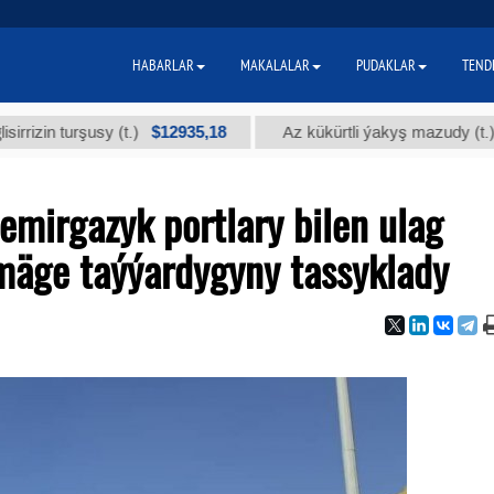
HABARLAR
MAKALALAR
PUDAKLAR
TEND
$12935,18
$300
turşusy (t.)
Az kükürtli ýakyş mazudy (t.)
mirgazyk portlary bilen ulag
mäge taýýardygyny tassyklady