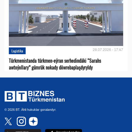
28.07.2026 - 17:47
Logistika
Türkmenistanda türkmen-eýran serhedindäki “Sarahs
awtoýollary” gümrük nokady döwrebaplaşdyryldy
© 2026 BT. Ähli hukuklar goralandyr.