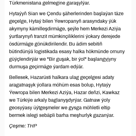
Türkmenistana gelmegine garaşylýar.
Hytaýyň Sian we Çendu şäherlerinden başlaýan täze
geçelge, Hytaý bilen Ýewropanyň arasyndaky ýük
akymyny kämilleşdirmäge, şeýle hem Merkezi Aziýa
ýurtlarynyň tranzit mümkinçiliklerini ýokary derejede
ösdürmäge gönükdirilendir. Bu ädim sebitiň
bütindünýä logistikada esasy halka hökmünde ornuny
güýçlendirýär we "Bir guşak, bir ýol" başlangyjyny
durmuşa geçirmäge ýardam edýär.
Bellesek, Hazarüsti halkara ulag geçelgesi adaty
aragatnaşyk ýollara möhüm esas bolup, Hytaýy
Ýewropa bilen Merkezi Aziýa, Hazar deňzi, Kawkaz
we Türkiýe arkaly baglanyşdyrýar. Gatnaw ýoly
geosyýasy üýtgeşmeler we gysga möhletli eltip
bermek islegi sebäpli barha meşhurlyk gazanýar.
Çeşme: THP