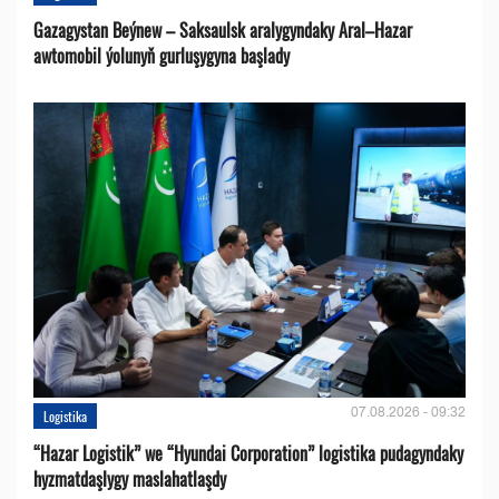
Gazagystan Beýnew – Saksaulsk aralygyndaky Aral–Hazar
awtomobil ýolunyň gurluşygyna başlady
07.08.2026 - 09:32
Logistika
“Hazar Logistik” we “Hyundai Corporation” logistika pudagyndaky
hyzmatdaşlygy maslahatlaşdy