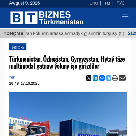
Awgust 9, 2026
ENG
TM
РУС
Toggl
navig
$12935,18
TDHÇMB
Buýan köküniň arassalanmadyk glisirrizin turşusy (t.)
Logistika
Türkmenistan, Özbegistan, Gyrgyzystan, Hytaý täze
multimodal gatnaw ýoluny işe girizdiler
THP
10:48
17.10.2025