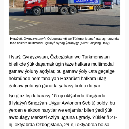
Hytaýyň, Gyrgyzystanyň, Özbegistanyň we Türkmenistanyň gatnaşmagynda
täze halkara multimodal ugrunyň synag ýollanyşy (Surat: Xinjiang Daily)
Hytaý, Gyrgyzystan, Özbegistan we Türkmenistan
bilelikde ýük daşamak üçin täze halkara multimodal
gatnaw ýoluny açdylar, bu gatnaw ýoly Orta geçelge
hökmünde hem tanalýan Hazarüsti halkara ulag
gatnaw ýolunyň günorta şahasy bolup durýar.
Işe giriziliş dabarasy 15-nji oktýabrda Kaşgarda
(Hytaýyň Sinçzýan-Uýgur Awtonom Sebiti) boldy, bu
ýerden elektron harytlar we enjamlar bilen ýedi ýük
awtoulagy Merkezi Aziýa ugruna ugrady. Ýükleriň 21-
nji oktýabrda Özbegistana, 24-nji oktýabrda bolsa