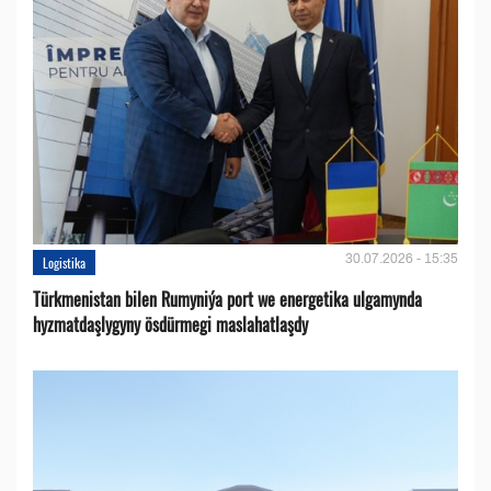
30.07.2026 - 15:35
Logistika
Türkmenistan bilen Rumyniýa port we energetika ulgamynda
hyzmatdaşlygyny ösdürmegi maslahatlaşdy