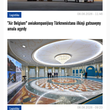
08.08.2026 - 11:46
Logistika
“Air Belgium” awiakompaniýasy Türkmenistana ilkinji gatnawyny
amala aşyrdy
08.08.2026 - 09:23
Logistika