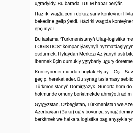
ugradyldy. Bu barada TULM habar berýär.
Häzirki wagta çenli dokuz sany konteýner Hyt
bekedine gelip ýetdi. Häzirki wagtda konteýner
geçirilýär.
Bu taslama “Türkmenistanyň Ulag-logistika me
LOGISTICS” kompaniýasynyň hyzmatdaşlygynd
ösdürmek, Hytaýdan Merkezi Aziýanyň üsti bil
ibermek üçin durnukly ygtybarly ugury döretme
Konteýnerler mundan beýläk Hytaý – Oş – Sa
geçip, hereket eder. Bu synag taslamasy sebi
Türkmenistanyň Demirgazyk–Günorta hem-de 
hökmünde ornuny berkitmekde ähmiýetli ädim
Gyrgyzstan, Özbegistan, Türkmenistan we Azer
Azerbaýjan (Baku) ugry boýunça synag demirýol
berkitmek we halkara logistika baglanyşyklary