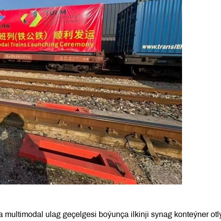
multimodal ulag geçelgesi boýunça ilkinji synag konteýner otl