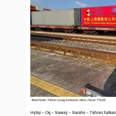
Ilkinji Hytaý–Tähran synag konteýner otlysy (Surat: TULM)
Hytaý – Oş – Sawaý – Sarahs – Tähran halkara 