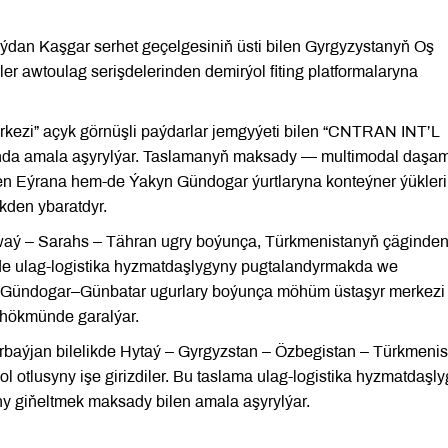
aýdan Kaşgar serhet geçelgesiniň üsti bilen Gyrgyzystanyň Oş
ler awtoulag serişdelerinden demirýol fiting platformalaryna
rkezi” açyk görnüşli paýdarlar jemgyýeti bilen “CNTRAN INT’L
a amala aşyrylýar. Taslamanyň maksady — multimodal daşam
en Eýrana hem-de Ýakyn Gündogar ýurtlaryna konteýner ýükleri
kden ybaratdyr.
waý – Sarahs – Tähran ugry boýunça, Türkmenistanyň çäginde
tde ulag-logistika hyzmatdaşlygyny pugtalandyrmakda we
Gündogar–Günbatar ugurlary boýunça möhüm üstaşyr merkezi
 hökmünde garalýar.
baýjan bilelikde Hytaý – Gyrgyzstan – Özbegistan – Türkmenis
 otlusyny işe girizdiler. Bu taslama ulag-logistika hyzmatdaşl
ny giňeltmek maksady bilen amala aşyrylýar.