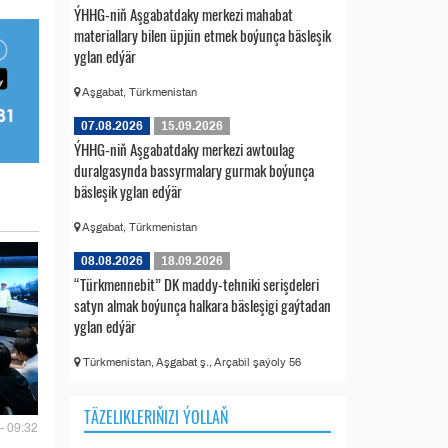
ÝHHG-niň Aşgabatdaky merkezi mahabat
materiallary bilen üpjün etmek boýunça bäsleşik
yglan edýär
Aşgabat, Türkmenistan
07.08.2026
15.09.2026
ÝHHG-niň Aşgabatdaky merkezi awtoulag
duralgasynda bassyrmalary gurmak boýunça
bäsleşik yglan edýär
Aşgabat, Türkmenistan
08.08.2026
18.09.2026
“Türkmennebit” DK maddy-tehniki serişdeleri
satyn almak boýunça halkara bäsleşigi gaýtadan
yglan edýär
Türkmenistan, Aşgabat ş., Arçabil şaýoly 56
TÄZELIKLERIŇIZI ÝOLLAŇ
- 09:32