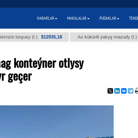
HABARLAR
MAKALALAR
PUDAKLAR
TEND
$12935,18
$300
urşusy (t.)
Az kükürtli ýakyş mazudy (t.)
nag konteýner otlysy
r geçer