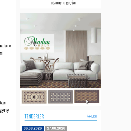
ulgamyna geçýär
alary
ni
n
tan –
ygyny
TENDERLER
ÄHLISI
06.08.2026
27.08.2026