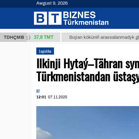
Awgust 9, 2026
37,8 ТМТ
/1 (kg.)
TDHÇMB
Buýan köküniň arassalanmadyk glisirrizin t
Logistika
Ilkinji Hytaý–Tähran sy
Türkmenistandan üstaşy
BT
12:01
07.11.2025