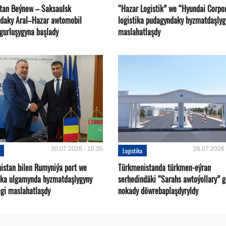
tan Beýnew – Saksaulsk
“Hazar Logistik” we “Hyundai Corpo
ndaky Aral–Hazar awtomobil
logistika pudagyndaky hyzmatdaşlyg
 gurluşygyna başlady
maslahatlaşdy
30.07.2026 - 15:35
28.07.2026 
Logistika
istan bilen Rumyniýa port we
Türkmenistanda türkmen-eýran
ika ulgamynda hyzmatdaşlygyny
serhedindäki “Sarahs awtoýollary” 
gi maslahatlaşdy
nokady döwrebaplaşdyryldy