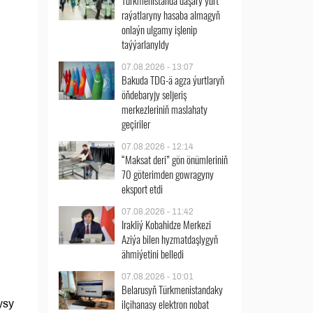
Türkmenistanda daşary ýurt
raýatlaryny hasaba almagyň
onlaýn ulgamy işlenip
taýýarlanyldy
07.08.2026 - 13:07
Bakuda TDG-ä agza ýurtlaryň
öňdebaryjy seljeriş
merkezleriniň maslahaty
geçiriler
07.08.2026 - 12:14
“Maksat deri” gön önümleriniň
70 göterimden gowragyny
eksport etdi
07.08.2026 - 11:42
Irakliý Kobahidze Merkezi
Aziýa bilen hyzmatdaşlygyň
ähmiýetini belledi
07.08.2026 - 10:01
Belarusyň Türkmenistandaky
ilçihanasy elektron nobat
ysy