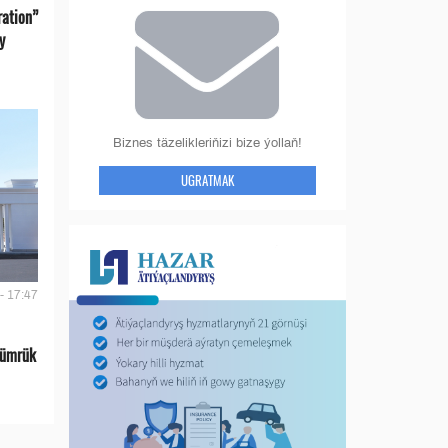
ration”
y
Biznes täzelikleriňizi bize ýollaň!
UGRATMAK
- 17:47
gümrük