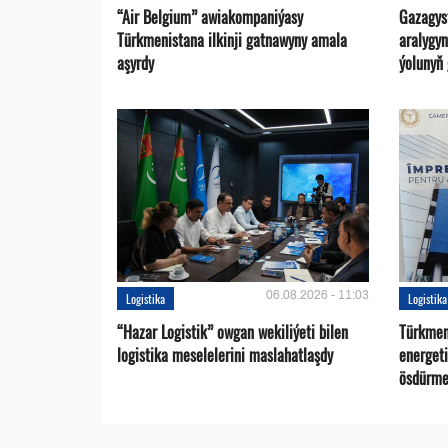
“Air Belgium” awiakompaniýasy
Gazagys
Türkmenistana ilkinji gatnawyny amala
aralygy
aşyrdy
ýolunyň
06.08.2026 - 11:03
Logistika
Logistika
“Hazar Logistik” owgan wekiliýeti bilen
Türkmen
logistika meselelerini maslahatlaşdy
energet
ösdürme