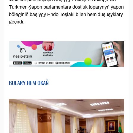
Türkmen-ýapon parlamentara dostluk toparynyň ýapon
böleginiň başlygy Endo Toşiaki bilen hem duşuşyklary
geçirdi.
BULARY HEM OKAŇ