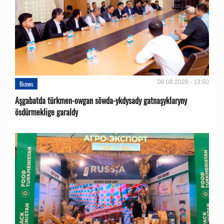
06.08.2026 - 13:50
Biznes
Aşgabatda türkmen-owgan söwda-ykdysady gatnaşyklaryny
ösdürmeklige garaldy