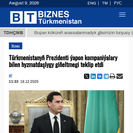
Awgust 9, 2026
ENG
TM
РУС
Toggl
navig
Т
$129
TDHÇMB
Buýan köküniň arassalanmadyk glisirrizin turşusy (t.)
Biznes
Türkmenistanyň Prezidenti ýapon kompaniýalary
bilen hyzmatdaşlygy giňeltmegi teklip etdi
BT
11:33
19.12.2025