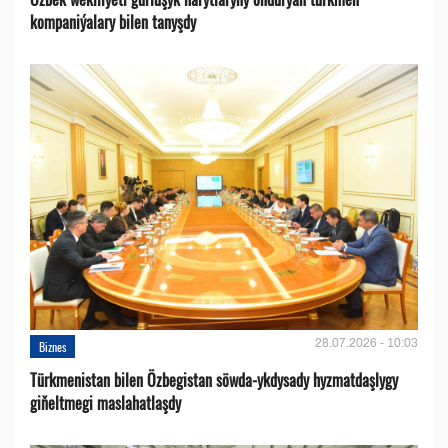
kompaniýalary bilen tanyşdy
28.07.2026 - 10:03
Biznes
Türkmenistan bilen Özbegistan söwda-ykdysady hyzmatdaşlygy
giňeltmegi maslahatlaşdy