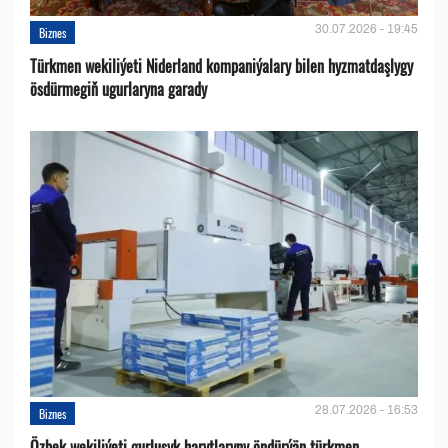
30.07.2026 - 19:45
Biznes
Türkmen wekiliýeti Niderland kompaniýalary bilen hyzmatdaşlygy
ösdürmegiň ugurlaryna garady
28.07.2026 - 16:53
Biznes
Özbek wekiliýeti gurluşyk harytlaryny öndürýän türkmen