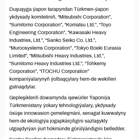
Duşuşyga ýapon tarapyndan Türkmen-ýapon
ykdysady komitetiniň, “Mitsubishi Corporation”,
“Sumitomo Corporation”, “Komatsu Ltd.”, “Toyo
Engineering Corporation”, “Kawasaki Heavy
Industries, Ltd.”, “Sanko Seiko Co. Ltd.”,
“Muroosystems Corporation”, “Tokyo Boeki Eurasia
Limited”, “Mitsubishi Heavy Industries, Ltd.”,
“Sumitomo Heavy Industries Ltd.”, “Tohkemy
Corporation”, “ITOCHU Corporation”
kompaniýalarynyň ýolbaşçylary hem-de wekilleri
gatnaşdylar.
Gepleşikleriň dowamynda işewürler Ýaponiýa
Türkmenistany ýokary tehnologiýalary, ykdysady
ösüşe innowasion çemeleşmäni, senagat kuwwatyny
hem-de ekologiýa jogapkärçiligini sazlaşykly
utgaşdyrýan ýurt hökmünde görülýändigini bellediler.