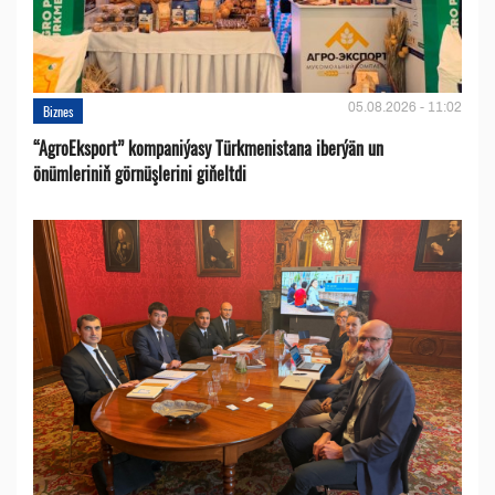
05.08.2026 - 11:02
Biznes
“AgroEksport” kompaniýasy Türkmenistana iberýän un
önümleriniň görnüşlerini giňeltdi