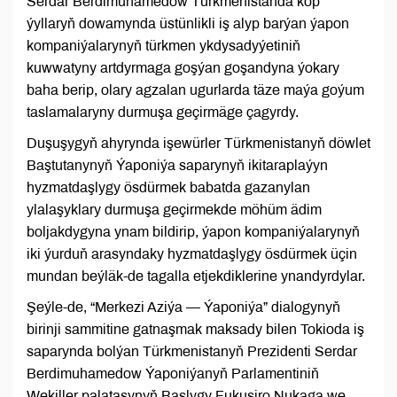
Serdar Berdimuhamedow Türkmenistanda köp
ýyllaryň dowamynda üstünlikli iş alyp barýan ýapon
kompaniýalarynyň türkmen ykdysadyýetiniň
kuwwatyny artdyrmaga goşýan goşandyna ýokary
baha berip, olary agzalan ugurlarda täze maýa goýum
taslamalaryny durmuşa geçirmäge çagyrdy.
Duşuşygyň ahyrynda işewürler Türkmenistanyň döwlet
Baştutanynyň Ýaponiýa saparynyň ikitaraplaýyn
hyzmatdaşlygy ösdürmek babatda gazanylan
ylalaşyklary durmuşa geçirmekde möhüm ädim
boljakdygyna ynam bildirip, ýapon kompaniýalarynyň
iki ýurduň arasyndaky hyzmatdaşlygy ösdürmek üçin
mundan beýläk-de tagalla etjekdiklerine ynandyrdylar.
Şeýle-de, “Merkezi Aziýa — Ýaponiýa” dialogynyň
birinji sammitine gatnaşmak maksady bilen Tokioda iş
saparynda bolýan Türkmenistanyň Prezidenti Serdar
Berdimuhamedow Ýaponiýanyň Parlamentiniň
Wekiller palatasynyň Başlygy Fukuşiro Nukaga we