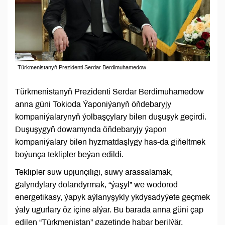
Türkmenistanyň Prezidenti Serdar Berdimuhamedow
Türkmenistanyň Prezidenti Serdar Berdimuhamedow
anna güni Tokioda Ýaponiýanyň öňdebaryjy
kompaniýalarynyň ýolbaşçylary bilen duşuşyk geçirdi.
Duşuşygyň dowamynda öňdebaryjy ýapon
kompaniýalary bilen hyzmatdaşlygy has-da giňeltmek
boýunça teklipler beýan edildi.
Teklipler suw üpjünçiligi, suwy arassalamak,
galyndylary dolandyrmak, “ýaşyl” we wodorod
energetikasy, ýapyk aýlanyşykly ykdysadyýete geçmek
ýaly ugurlary öz içine alýar. Bu barada anna güni çap
edilen “Türkmenistan” gazetinde habar berilýär.