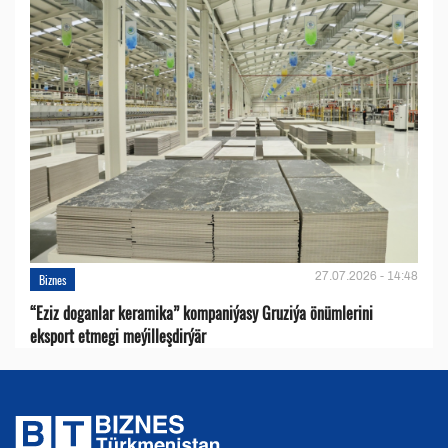
27.07.2026 - 14:48
Biznes
“Eziz doganlar keramika” kompaniýasy Gruziýa önümlerini
eksport etmegi meýilleşdirýär