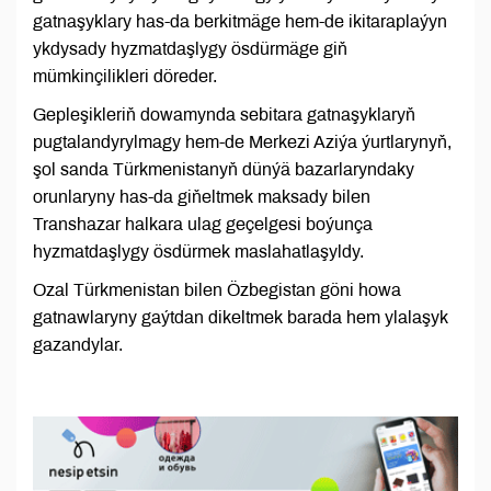
gatnaşyklary has-da berkitmäge hem-de ikitaraplaýyn
ykdysady hyzmatdaşlygy ösdürmäge giň
mümkinçilikleri döreder.
Gepleşikleriň dowamynda sebitara gatnaşyklaryň
pugtalandyrylmagy hem-de Merkezi Aziýa ýurtlarynyň,
şol sanda Türkmenistanyň dünýä bazarlaryndaky
orunlaryny has-da giňeltmek maksady bilen
Transhazar halkara ulag geçelgesi boýunça
hyzmatdaşlygy ösdürmek maslahatlaşyldy.
Ozal Türkmenistan bilen Özbegistan göni howa
gatnawlaryny gaýtdan dikeltmek barada hem ylalaşyk
gazandylar.