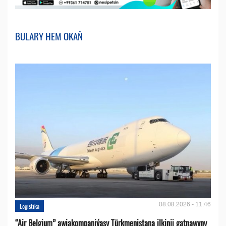
BULARY HEM OKAŇ
08.08.2026 - 11:46
Logistika
“Air Belgium” awiakompaniýasy Türkmenistana ilkinji gatnawyny