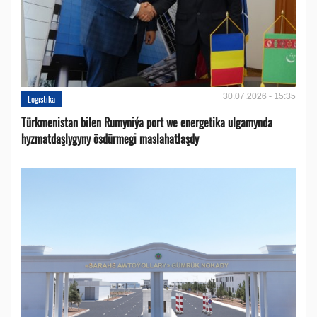
30.07.2026 - 15:35
Logistika
Türkmenistan bilen Rumyniýa port we energetika ulgamynda
hyzmatdaşlygyny ösdürmegi maslahatlaşdy