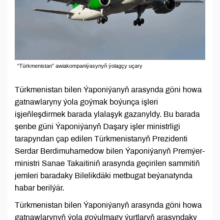
“Türkmenistan” awiakompaniýasynyň ýolagçy uçary
Türkmenistan bilen Ýaponiýanyň arasynda göni howa
gatnawlaryny ýola goýmak boýunça işleri
işjeňleşdirmek barada ylalaşyk gazanyldy. Bu barada
şenbe güni Ýaponiýanyň Daşary işler ministrligi
tarapyndan çap edilen Türkmenistanyň Prezidenti
Serdar Berdimuhamedow bilen Ýaponiýanyň Premýer-
ministri Sanae Takaitiniň arasynda geçirilen sammitiň
jemleri baradaky Bilelikdäki metbugat beýanatynda
habar berilýär.
Türkmenistan bilen Ýaponiýanyň arasynda göni howa
gatnawlarynyň ýola goýulmagy ýurtlaryň arasyndaky