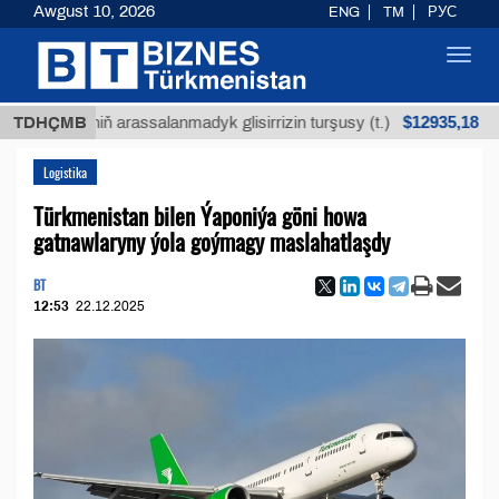
Awgust 10, 2026
ENG
TM
РУС
Toggl
navig
$12935,18
öküniň arassalanmadyk glisirrizin turşusy (t.)
TDHÇMB
Az
Logistika
Türkmenistan bilen Ýaponiýa göni howa
gatnawlaryny ýola goýmagy maslahatlaşdy
BT
12:53
22.12.2025