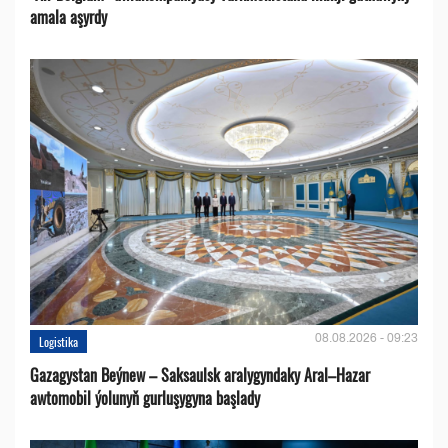
amala aşyrdy
08.08.2026 - 09:23
Logistika
Gazagystan Beýnew – Saksaulsk aralygyndaky Aral–Hazar
awtomobil ýolunyň gurluşygyna başlady