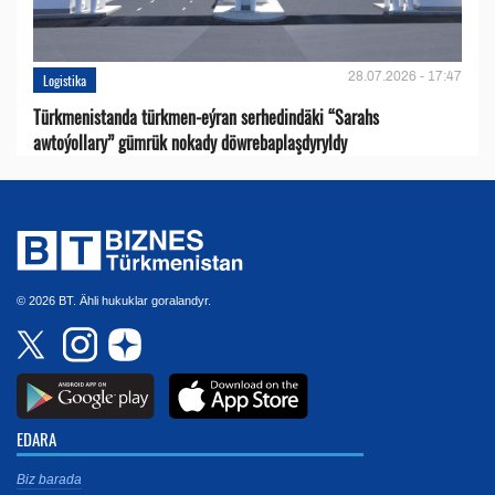
28.07.2026 - 17:47
Logistika
Türkmenistanda türkmen-eýran serhedindäki “Sarahs
awtoýollary” gümrük nokady döwrebaplaşdyryldy
© 2026 BT. Ähli hukuklar goralandyr.
EDARA
Biz barada