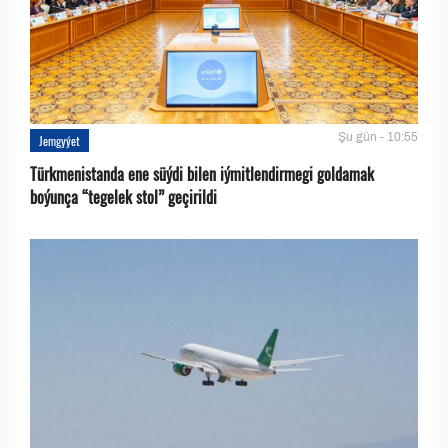
Şu gün - 10:55
Jemgyýet
Türkmenistanda ene süýdi bilen iýmitlendirmegi goldamak
boýunça “tegelek stol” geçirildi