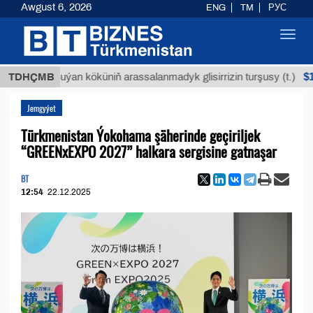
Awgust 6, 2026
ENG
TM
РУС
Toggl
navig
$12935,1
TDHÇMB
Buýan köküniň arassalanmadyk glisirrizin turşusy (t.)
Jemgyýet
Türkmenistan Ýokohama şäherinde geçiriljek
“GREENxEXPO 2027” halkara sergisine gatnaşar
BT
12:54
22.12.2025