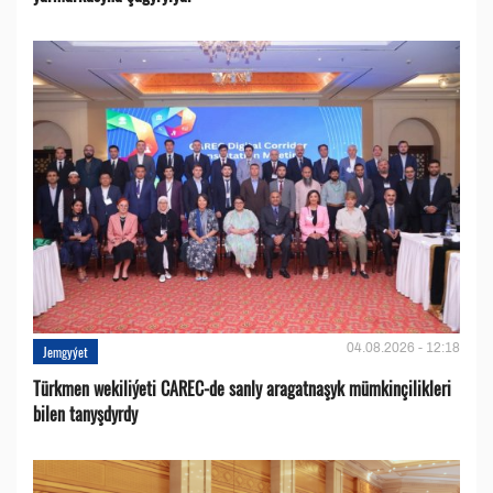
04.08.2026 - 12:18
Jemgyýet
Türkmen wekiliýeti CAREC-de sanly aragatnaşyk mümkinçilikleri
bilen tanyşdyrdy