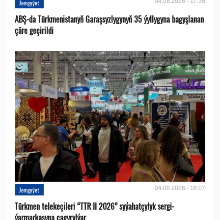
04.08.2026 - 17:38
Jemgyýet
ABŞ-da Türkmenistanyň Garaşsyzlygynyň 35 ýyllygyna bagyşlanan
çäre geçirildi
04.08.2026 - 16:07
Jemgyýet
Türkmen telekeçileri “TTR II 2026” syýahatçylyk sergi-
ýarmarkasyna çagyrylýar