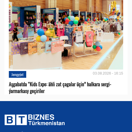
03.08.2026 - 16:15
Jemgyýet
Aşgabatda “Kids Expo: ähli zat çagalar üçin” halkara sergi-
ýarmarkasy geçiriler