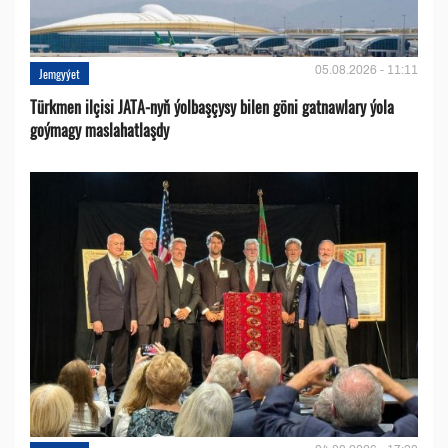
05.08.2026 - 11:11
Jemgyýet
Türkmen ilçisi JATA-nyň ýolbaşçysy bilen göni gatnawlary ýola
goýmagy maslahatlaşdy