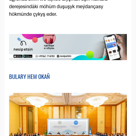
derejesindäki möhüm duşuşyk meýdançasy
hökmünde çykyş eder.
BULARY HEM OKAŇ