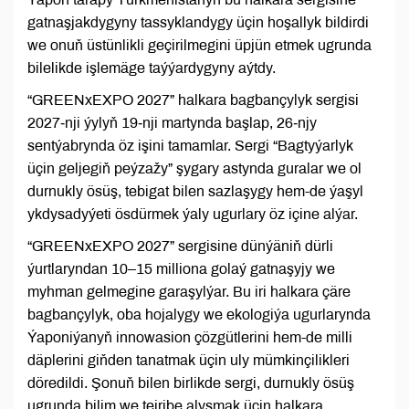
gatnaşjakdygyny tassyklandygy üçin hoşallyk bildirdi
we onuň üstünlikli geçirilmegini üpjün etmek ugrunda
bilelikde işlemäge taýýardygyny aýtdy.
“GREENxEXPO 2027” halkara bagbançylyk sergisi
2027‑nji ýylyň 19‑nji martynda başlap, 26‑njy
sentýabrynda öz işini tamamlar. Sergi “Bagtyýarlyk
üçin geljegiň peýzažy” şygary astynda guralar we ol
durnukly ösüş, tebigat bilen sazlaşygy hem-de ýaşyl
ykdysadyýeti ösdürmek ýaly ugurlary öz içine alýar.
“GREENxEXPO 2027” sergisine dünýäniň dürli
ýurtlaryndan 10–15 milliona golaý gatnaşyjy we
myhman gelmegine garaşylýar. Bu iri halkara çäre
bagbançylyk, oba hojalygy we ekologiýa ugurlarynda
Ýaponiýanyň innowasion çözgütlerini hem-de milli
däplerini giňden tanatmak üçin uly mümkinçilikleri
döredildi. Şonuň bilen birlikde sergi, durnukly ösüş
ugrunda bilim we tejribe alyşmak üçin halkara