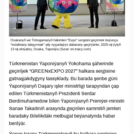
Osakanyň we Ýohogamanyň häkimleri "Expo" sergisini geçirmek boýunça
"estafetany tabşyrmak" atly nyşanlaýyn dabarany geçirýärler, 2025-nji ýylyň
13-nji oktýabry, Osaka, Ýaponiýa (Surat: en.traicy.com)
Türkmenistan Ýaponiýanyň Ýokohama şäherinde
geçiriljek “GREENxEXPO 2027” halkara sergisine
gatnaşjakdygyny tassyklady. Bu barada şenbe güni
Ýaponiýanyň Daşary işler ministrligi tarapyndan çap
edilen Türkmenistanyň Prezidenti Serdar
Berdimuhamedow bilen Ýaponiýanyň Premýer-ministri
Sanae Takaitiniň arasynda geçirilen sammitiň jemleri
baradaky Bilelikdäki metbugat beýanatynda habar
berilýär.
Ýapon tarapy Türkmenistanyň bu halkara sergisine