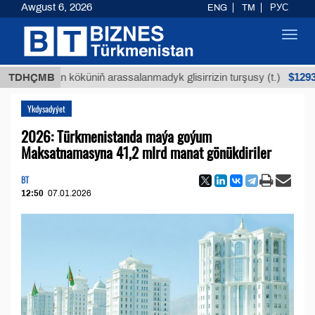
Awgust 6, 2026
ENG
TM
РУС
Toggl
navig
$12935,18
Buýan köküniň arassalanmadyk glisirrizin turşusy (t.)
TDHÇMB
Ykdysadyýet
2026: Türkmenistanda maýa goýum
Maksatnamasyna 41,2 mlrd manat gönükdiriler
BT
12:50
07.01.2026