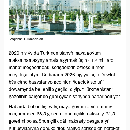
Aşgabat, Türkmenistan
2026-njy ýylda Türkmenistanyň maýa goýum
maksatnamasyny amala aşyrmak üçin 41,2 milliard
manat möçberindäki serişdeleriň özleşdirilmegi
meýilleşdirilýär. Bu barada 2026-njy ýyl üçin Döwlet
býujetine bagyşlanyp geçirilen “tegelek stoluň”
dowamynda bellenilip geçildi diýip, “Türkmenistan”
gazetiniň çarşenbe güni çykan sanynda habar berilýär.
Habarda bellenilişi ýaly, maýa goýumlaryň umumy
möçberinden 68,5 göterimi önümçilik maksatly, 31,5
göterimi bolsa önümçilik däl maksatly desgalaryň
gurluşyklaryna gönükdiriler. Maliýe serişdeleri hereket