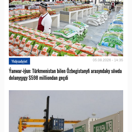
05.08.2026 - 14:35
Ykdysadyýet
Ýanwar-iýun: Türkmenistan bilen Özbegistanyň arasyndaky söwda
dolanyşygy $598 milliondan geçdi