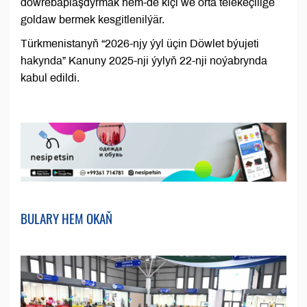
döwrebaplaşdyrmak hem-de kiçi we orta telekeçilige
goldaw bermek kesgitlenilýär.
Türkmenistanyň “2026-njy ýyl üçin Döwlet býujeti
hakynda” Kanuny 2025-nji ýylyň 22-nji noýabrynda
kabul edildi.
BULARY HEM OKAŇ