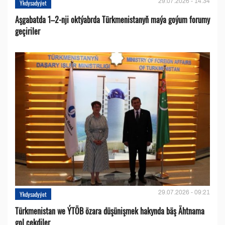
29.07.2026 - 14:34
Ykdysadyýet
Aşgabatda 1–2-nji oktýabrda Türkmenistanyň maýa goýum forumy
geçiriler
29.07.2026 - 09:21
Ykdysadyýet
Türkmenistan we ÝTÖB özara düşünişmek hakynda bäş Ähtnama
gol çekdiler