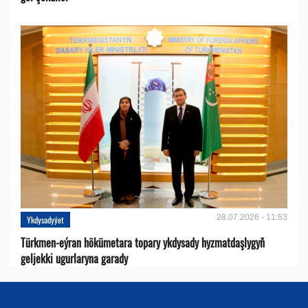
28.07.2026 - 11:53
Ykdysadyýet
Türkmen-eýran hökümetara topary ykdysady hyzmatdaşlygyň
geljekki ugurlaryna garady