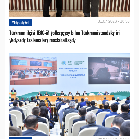
31.07.2026 - 16:53
Ykdysadyýet
Türkmen ilçisi JBIC-iň ýolbaşçysy bilen Türkmenistandaky iri
ykdysady taslamalary maslahatlaşdy