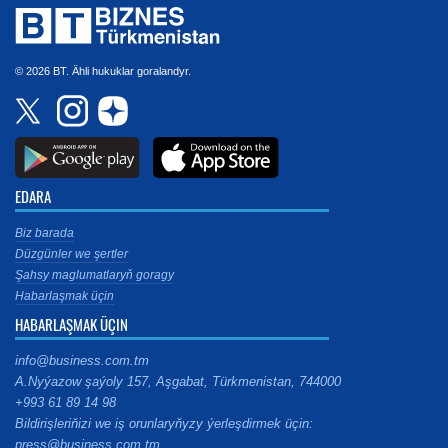
© 2026 BT. Ähli hukuklar goralandyr.
EDARA
Biz barada
Düzgünler we şertler
Şahsy maglumatlaryň goragy
Habarlaşmak üçin
HABARLAŞMAK ÜÇIN
info@business.com.tm
A.Nyýazow şaýoly 157, Aşgabat, Türkmenistan, 744000
+993 61 89 14 98
Bildirişleriňizi we iş orunlaryňyzy ýerleşdirmek üçin:
press@business.com.tm