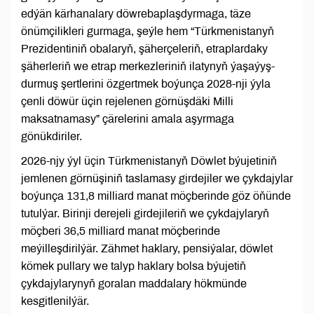
edýän kärhanalary döwrebaplaşdyrmaga, täze
önümçilikleri gurmaga, şeýle hem “Türkmenistanyň
Prezidentiniň obalaryň, şäherçeleriň, etraplardaky
şäherleriň we etrap merkezleriniň ilatynyň ýaşaýyş-
durmuş şertlerini özgertmek boýunça 2028-nji ýyla
çenli döwür üçin rejelenen görnüşdäki Milli
maksatnamasy” çärelerini amala aşyrmaga
gönükdiriler.
2026-njy ýyl üçin Türkmenistanyň Döwlet býujetiniň
jemlenen görnüşiniň taslamasy girdejiler we çykdajylar
boýunça 131,8 milliard manat möçberinde göz öňünde
tutulýar. Birinji derejeli girdejileriň we çykdajylaryň
möçberi 36,5 milliard manat möçberinde
meýilleşdirilýär. Zähmet haklary, pensiýalar, döwlet
kömek pullary we talyp haklary bolsa býujetiň
çykdajylarynyň goralan maddalary hökmünde
kesgitlenilýär.