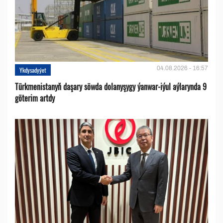
04.08.2026 - 16:57
Ykdysadyýet
Türkmenistanyň daşary söwda dolanyşygy ýanwar-iýul aýlarynda 9
göterim artdy