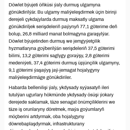
Döwlet býujeti öňküsi ýaly durmuş ulgamyna
gönükdirilýär. Bu ulgamy maliýeleşdirmek üçin birinji
derejeli çykdajylarda durmuş maksatly ulgama
gönükdiriljek serişdeleriň paýynyň 77,1 göterime deň
bolup, 26,8 milliard manat bolmagyna garaşylýar.
Döwlet býujetinden durmuş we jemgyýetçilik
hyzmatlaryna goýberilýän serişdeleriň 37,5 göterimi
bilimi, 13,2 göterimi saglygy goraýşy, 2,8 göterimi
medeniýeti, 37,4 göterimi durmuş üpjünçilik ulgamyny,
9,1 göterimi ýaşaýyş jaý-jemagat hojalygyny
maliýeleşdirmäge gönükdiriler.
Habarda bellenilişi ýaly, ykdysady syýasatyň ileri
tutulýan ugurlary hökmünde ykdysady ösüşi ýokary
derejede saklamak, täze senagat önümçiliklerini we
täze iş orunlaryny döretmek, maýa goýumlaryň
möçberini artdyrmak, oba hojalygyny
döwrebaplaşdyrmak, infrastrukturany