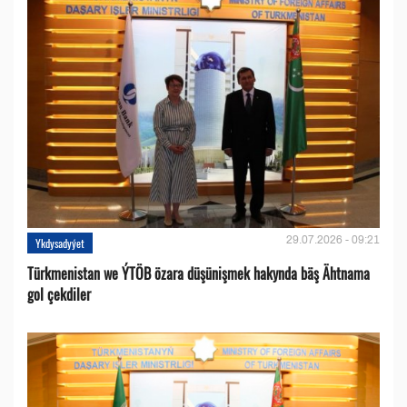
29.07.2026 - 09:21
Ykdysadyýet
Türkmenistan we ÝTÖB özara düşünişmek hakynda bäş Ähtnama
gol çekdiler