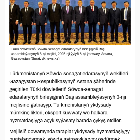
Türki döwletleriň Söwda-senagat edaralarynyň birleşiginiň Baş
assambleýasynyň 3-nji mejlisi, 2025-nji ýylyň 8-nji ýanwary, Astana,
Gazagystan (Surat: dknews.kz)
Türkmenistanyň Söwda-senagat edarasynyň wekilleri
Gazagystan Respublikasynyň Astana şäherinde
geçirilen Türki döwletleriň Söwda-senagat
edaralarynyň birleşiginiň Baş assambleýasynyň 3-nji
mejlisine gatnaşyp, Türkmenistanyň ykdysady
mümkinçilikleri, eksport kuwwaty we halkara
hyzmatdaşlyga açyk syýasaty barada çykyş etdiler.
Mejlisiň dowamynda taraplar ykdysady hyzmatdaşlygy
pugtalandyrmak, söwda gatnaşyklaryny ösdürmek