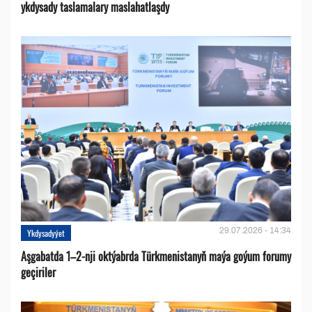
ykdysady taslamalary maslahatlaşdy
29.07.2026 - 14:34
Ykdysadyýet
Aşgabatda 1–2-nji oktýabrda Türkmenistanyň maýa goýum forumy
geçiriler