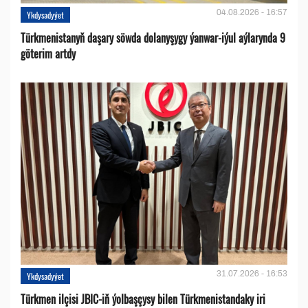
04.08.2026 - 16:57
Ykdysadyýet
Türkmenistanyň daşary söwda dolanyşygy ýanwar-iýul aýlarynda 9
göterim artdy
31.07.2026 - 16:53
Ykdysadyýet
Türkmen ilçisi JBIC-iň ýolbaşçysy bilen Türkmenistandaky iri