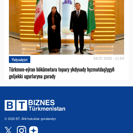
28.07.2026 - 11:53
Ykdysadyýet
Türkmen-eýran hökümetara topary ykdysady hyzmatdaşlygyň
geljekki ugurlaryna garady
© 2026 BT. Ähli hukuklar goralandyr.