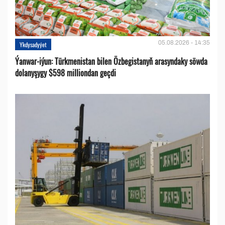
05.08.2026 - 14:35
Ykdysadyýet
Ýanwar-iýun: Türkmenistan bilen Özbegistanyň arasyndaky söwda
dolanyşygy $598 milliondan geçdi