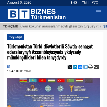
Awgust 6, 2026
ENG
TM
РУС
Toggl
navig
$12935,18
TDHÇMB
Buýan köküniň arassalanmadyk glisirrizin turşusy (t.)
Ykdysadyýet
Türkmenistan Türki döwletleriň Söwda-senagat
edaralarynyň Assambleýasynda ykdysady
mümkinçilikleri bilen tanyşdyrdy
BT
13:47
09.01.2026