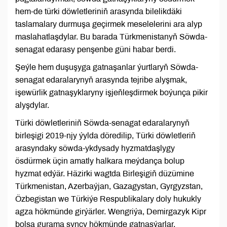
hem-de türki döwletleriniň arasynda bilelikdäki
taslamalary durmuşa geçirmek meselelerini ara alyp
maslahatlaşdylar. Bu barada Türkmenistanyň Söwda-
senagat edarasy penşenbe güni habar berdi.
Şeýle hem duşuşyga gatnaşanlar ýurtlaryň Söwda-
senagat edaralarynyň arasynda tejribe alyşmak,
işewürlik gatnaşyklaryny işjeňleşdirmek boýunça pikir
alyşdylar.
Türki döwletleriniň Söwda-senagat edaralarynyň
birleşigi 2019-njy ýylda döredilip, Türki döwletleriň
arasyndaky söwda-ykdysady hyzmatdaşlygy
ösdürmek üçin amatly halkara meýdança bolup
hyzmat edýär. Häzirki wagtda Birleşigiň düzümine
Türkmenistan, Azerbaýjan, Gazagystan, Gyrgyzstan,
Özbegistan we Türkiýe Respublikalary doly hukukly
agza hökmünde girýärler. Wengriýa, Demirgazyk Kipr
bolsa gurama synçy hökmünde gatnaşýarlar.