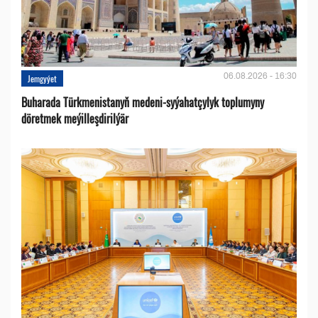
06.08.2026 - 16:30
Jemgyýet
Buharada Türkmenistanyň medeni-syýahatçylyk toplumyny
döretmek meýilleşdirilýär