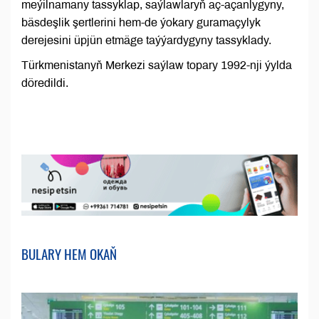
meýilnamany tassyklap, saýlawlaryň aç-açanlygyny,
bäsdeşlik şertlerini hem-de ýokary guramaçylyk
derejesini üpjün etmäge taýýardygyny tassyklady.
Türkmenistanyň Merkezi saýlaw topary 1992-nji ýylda
döredildi.
BULARY HEM OKAŇ