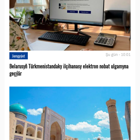
Şu gün - 10:01
Jemgyýet
Belarusyň Türkmenistandaky ilçihanasy elektron nobat ulgamyna
geçýär