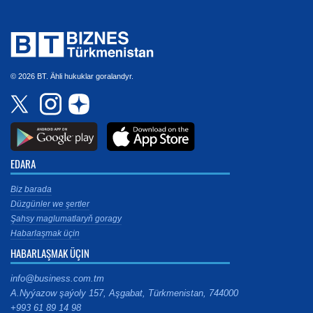
© 2026 BT. Ähli hukuklar goralandyr.
EDARA
Biz barada
Düzgünler we şertler
Şahsy maglumatlaryň goragy
Habarlaşmak üçin
HABARLAŞMAK ÜÇIN
info@business.com.tm
A.Nyýazow şaýoly 157, Aşgabat, Türkmenistan, 744000
+993 61 89 14 98