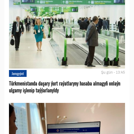
Şu gün - 13:45
Jemgyýet
Türkmenistanda daşary ýurt raýatlaryny hasaba almagyň onlaýn
ulgamy işlenip taýýarlanyldy