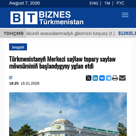
Awgust 7, 2026
ENG
TM
РУС
Toggl
navig
$12935,18
ýan köküniň arassalanmadyk glisirrizin turşusy (t.)
TDHÇMB
Jemgyýet
Türkmenistanyň Merkezi saýlaw topary saylaw
möwsüminiň başlandygyny yglan etdi
BT
18:25
15.01.2026