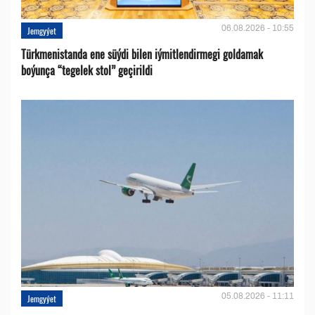
06.08.2026 - 10:55
Jemgyýet
Türkmenistanda ene süýdi bilen iýmitlendirmegi goldamak
boýunça “tegelek stol” geçirildi
05.08.2026 - 11:11
Jemgyýet