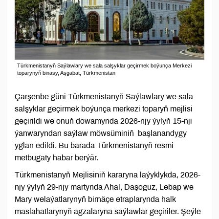
Türkmenistanyň Saýlawlary we sala salşyklar geçirmek boýunça Merkezi
toparynyň binasy, Aşgabat, Türkmenistan
Çarşenbe güni Türkmenistanyň Saýlawlary we sala
salşyklar geçirmek boýunça merkezi toparyň mejlisi
geçirildi we onuň dowamynda 2026-njy ýylyň 15-nji
ýanwaryndan saýlaw möwsüminiň başlanandygy
yglan edildi. Bu barada Türkmenistanyň resmi
metbugaty habar berýär.
Türkmenistanyň Mejlisiniň kararyna laýyklykda, 2026-
njy ýylyň 29-njy martynda Ahal, Daşoguz, Lebap we
Mary welaýatlarynyň birnäçe etraplarynda halk
maslahatlarynyň agzalaryna saýlawlar geçiriler. Şeýle