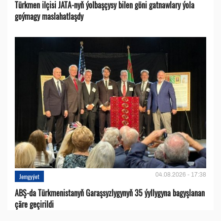
Türkmen ilçisi JATA-nyň ýolbaşçysy bilen göni gatnawlary ýola
goýmagy maslahatlaşdy
04.08.2026 - 17:38
Jemgyýet
ABŞ-da Türkmenistanyň Garaşsyzlygynyň 35 ýyllygyna bagyşlanan
çäre geçirildi