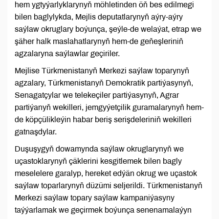
hem ygtyýarlyklarynyň möhletinden öň bes edilmegi
bilen baglylykda, Mejlis deputatlarynyň aýry-aýry
saýlaw okruglary boýunça, şeýle-de welaýat, etrap we
şäher halk maslahatlarynyň hem-de geňeşleriniň
agzalaryna saýlawlar geçiriler.
Mejlise Türkmenistanyň Merkezi saýlaw toparynyň
agzalary, Türkmenistanyň Demokratik partiýasynyň,
Senagatçylar we telekeçiler partiýasynyň, Agrar
partiýanyň wekilleri, jemgyýetçilik guramalarynyň hem-
de köpçülikleýin habar beriş serişdeleriniň wekilleri
gatnaşdylar.
Duşuşygyň dowamynda saýlaw okruglarynyň we
uçastoklarynyň çäklerini kesgitlemek bilen bagly
meselelere garalyp, hereket edýän okrug we uçastok
saýlaw toparlarynyň düzümi seljerildi. Türkmenistanyň
Merkezi saýlaw topary saýlaw kampaniýasyny
taýýarlamak we geçirmek boýunça senenamalaýyn