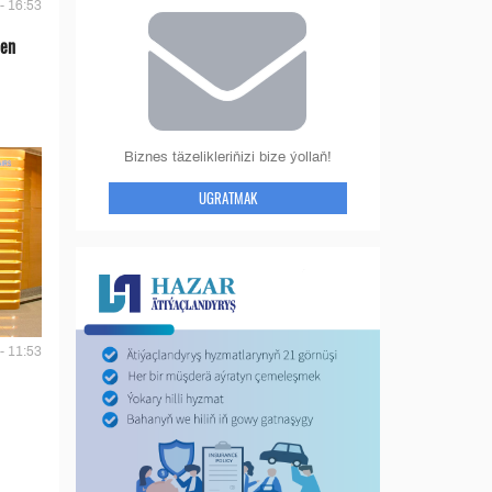
- 16:53
len
Biznes täzelikleriňizi bize ýollaň!
UGRATMAK
- 11:53