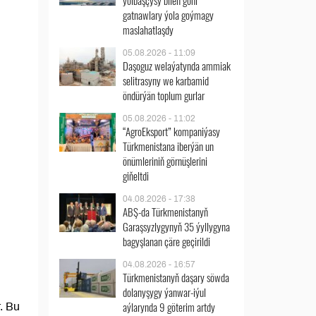
ýolbaşçysy bilen göni
gatnawlary ýola goýmagy
maslahatlaşdy
05.08.2026 - 11:09
Daşoguz welaýatynda ammiak
selitrasyny we karbamid
öndürýän toplum gurlar
05.08.2026 - 11:02
“AgroEksport” kompaniýasy
Türkmenistana iberýän un
önümleriniň görnüşlerini
giňeltdi
04.08.2026 - 17:38
ABŞ-da Türkmenistanyň
Garaşsyzlygynyň 35 ýyllygyna
bagyşlanan çäre geçirildi
04.08.2026 - 16:57
Türkmenistanyň daşary söwda
dolanyşygy ýanwar-iýul
aýlarynda 9 göterim artdy
. Bu