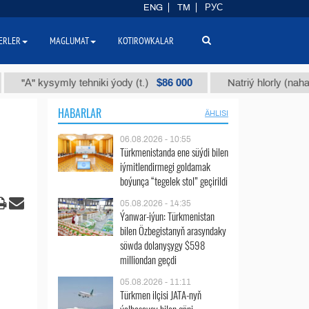
ENG
TM
РУС
ERLER
MAGLUMAT
KOTIROWKALAR
$86 000
 kysymly tehniki ýody (t.)
Natriý hlorly (nahar duzy) 
HABARLAR
ÄHLISI
06.08.2026 - 10:55
Türkmenistanda ene süýdi bilen
iýmitlendirmegi goldamak
boýunça “tegelek stol” geçirildi
05.08.2026 - 14:35
Ýanwar-iýun: Türkmenistan
bilen Özbegistanyň arasyndaky
söwda dolanyşygy $598
milliondan geçdi
05.08.2026 - 11:11
Türkmen ilçisi JATA-nyň