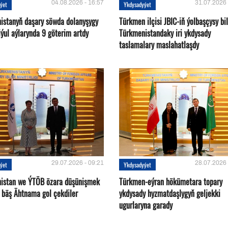
04.08.2026 - 16:57
31.07.2026 
ýet
Ykdysadyýet
istanyň daşary söwda dolanyşygy
Türkmen ilçisi JBIC-iň ýolbaşçysy bi
ýul aýlarynda 9 göterim artdy
Türkmenistandaky iri ykdysady
taslamalary maslahatlaşdy
29.07.2026 - 09:21
28.07.2026 
ýet
Ykdysadyýet
istan we ÝTÖB özara düşünişmek
Türkmen-eýran hökümetara topary
 bäş Ähtnama gol çekdiler
ykdysady hyzmatdaşlygyň geljekki
ugurlaryna garady