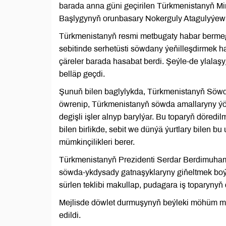
barada anna güni geçirilen Türkmenistanyň Mini
Başlygynyň orunbasary Nokerguly Atagulyýew de
Türkmenistanyň resmi metbugaty habar berme
sebitinde serhetüsti söwdany ýeňilleşdirmek h
çäreler barada hasabat berdi. Şeýle-de ylalaşyg
belläp geçdi.
Şunuň bilen baglylykda, Türkmenistanyň Söwda 
öwrenip, Türkmenistanyň söwda amallaryny ý
degişli işler alnyp barylýar. Bu toparyň döredi
bilen birlikde, sebit we dünýä ýurtlary bilen 
mümkinçilikleri berer.
Türkmenistanyň Prezidenti Serdar Berdimuham
söwda-ykdysady gatnaşyklaryny giňeltmek boýun
sürlen teklibi makullap, pudagara iş toparynyň 
Mejlisde döwlet durmuşynyň beýleki möhüm mes
edildi.