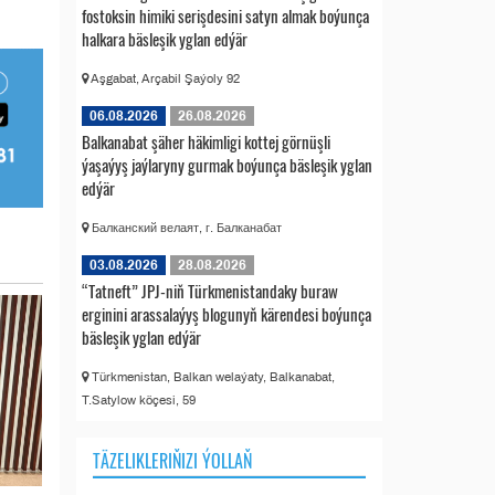
fostoksin himiki serişdesini satyn almak boýunça
halkara bäsleşik yglan edýär
Aşgabat, Arçabil Şaýoly 92
06.08.2026
26.08.2026
Balkanabat şäher häkimligi kottej görnüşli
ýaşaýyş jaýlaryny gurmak boýunça bäsleşik yglan
edýär
Балканский велаят, г. Балканабат
03.08.2026
28.08.2026
“Tatneft” JPJ-niň Türkmenistandaky buraw
erginini arassalaýyş blogunyň kärendesi boýunça
bäsleşik yglan edýär
Türkmenistan, Balkan welaýaty, Balkanabat,
T.Satylow köçesi, 59
TÄZELIKLERIŇIZI ÝOLLAŇ