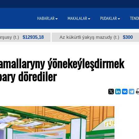
HABARLAR
MAKALALAR
PUDAKLAR
TEND
$12935,18
$300
.)
Az kükürtli ýakyş mazudy (t.)
"А"
amallaryny ýönekeýleşdirmek
ary dörediler