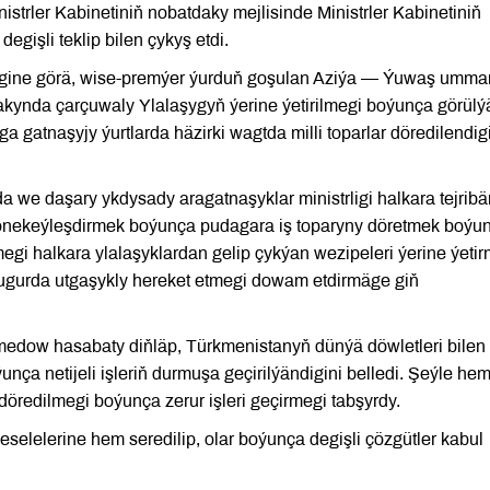
strler Kabinetiniň nobatdaky mejlisinde Ministrler Kabinetiniň
gişli teklip bilen çykyş etdi.
gine görä, wise-premýer ýurduň goşulan Aziýa — Ýuwaş umma
akynda çarçuwaly Ylalaşygyň ýerine ýetirilmegi boýunça görülý
a gatnaşyjy ýurtlarda häzirki wagtda milli toparlar döredilendig
we daşary ykdysady aragatnaşyklar ministrligi halkara tejribä
önekeýleşdirmek boýunça pudagara iş toparyny döretmek boýu
lmegi halkara ylalaşyklardan gelip çykýan wezipeleri ýerine ýeti
bu ugurda utgaşykly hereket etmegi dowam etdirmäge giň
edow hasabaty diňläp, Türkmenistanyň dünýä döwletleri bilen
ça netijeli işleriň durmuşa geçirilýändigini belledi. Şeýle he
döredilmegi boýunça zerur işleri geçirmegi tabşyrdy.
elelerine hem seredilip, olar boýunça degişli çözgütler kabul