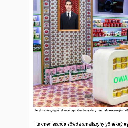
Azyk önümçiliginiň döwrebap tehnologiýalarynyň halkara sergisi, 20
Türkmenistanda söwda amallaryny ýönekeýleşd