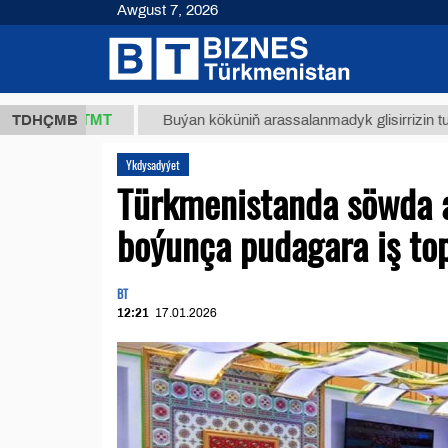
Awgust 7, 2026
37,8 ТМТ
TDHÇMB
Buýan köküniň arassalanmadyk glisirrizin turşusy (t
Ykdysadyýet
Türkmenistanda söwda 
boýunça pudagara iş top
BT
12:21
17.01.2026