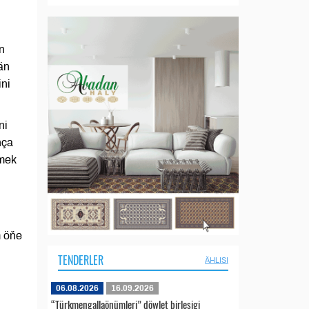
n
än
ini
ni
nça
rmek
m öňe
TENDERLER
ÄHLISI
06.08.2026
16.09.2026
“Türkmengallaönümleri” döwlet birleşigi