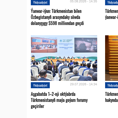
05.08.2026 - 14:35
Ykdysadyýet
Ykdysady
Ýanwar-iýun: Türkmenistan bilen
Türkmen
Özbegistanyň arasyndaky söwda
ýanwar-i
dolanyşygy $598 milliondan geçdi
29.07.2026 - 14:34
Ykdysadyýet
Ykdysady
Aşgabatda 1–2-nji oktýabrda
Türkmen
Türkmenistanyň maýa goýum forumy
hakynda
geçiriler