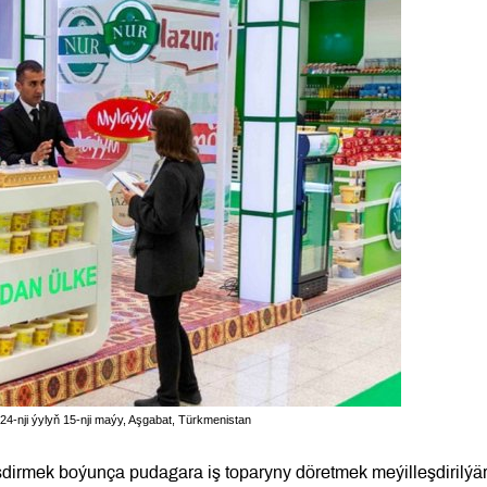
24-nji ýylyň 15-nji maýy, Aşgabat, Türkmenistan
irmek boýunça pudagara iş toparyny döretmek meýilleşdirilýär