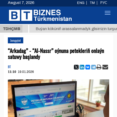
Awgust 7, 2026
ENG
TM
РУС
Toggl
navig
8 ТМТ
TDHÇMB
Buýan köküniň arassalanmadyk glisirrizin turşusy (t.)
Jemgyýet
“Arkadag” - “Al-Nassr” oýnuna petekleriň onlaýn
satuwy başlandy
BT
11:10
19.01.2026