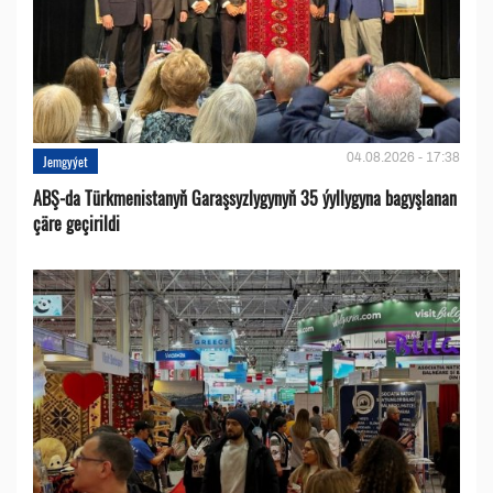
04.08.2026 - 17:38
Jemgyýet
ABŞ-da Türkmenistanyň Garaşsyzlygynyň 35 ýyllygyna bagyşlanan
çäre geçirildi