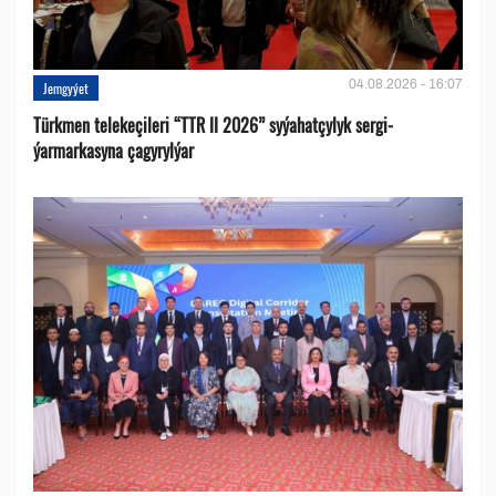
04.08.2026 - 16:07
Jemgyýet
Türkmen telekeçileri “TTR II 2026” syýahatçylyk sergi-
ýarmarkasyna çagyrylýar