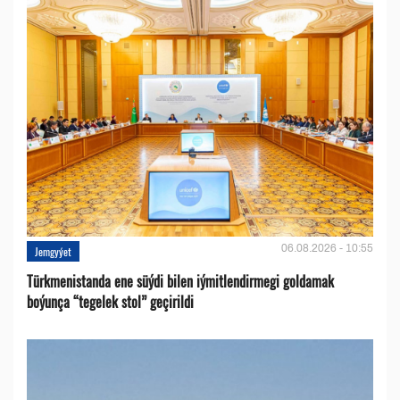
06.08.2026 - 10:55
Jemgyýet
Türkmenistanda ene süýdi bilen iýmitlendirmegi goldamak
boýunça “tegelek stol” geçirildi