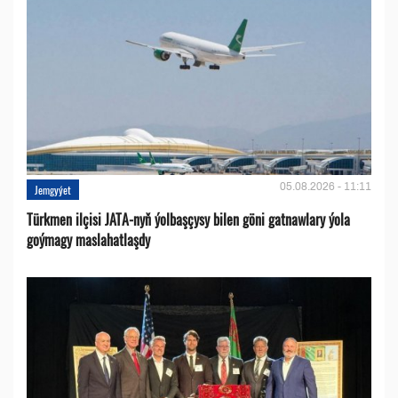
05.08.2026 - 11:11
Jemgyýet
Türkmen ilçisi JATA-nyň ýolbaşçysy bilen göni gatnawlary ýola
goýmagy maslahatlaşdy