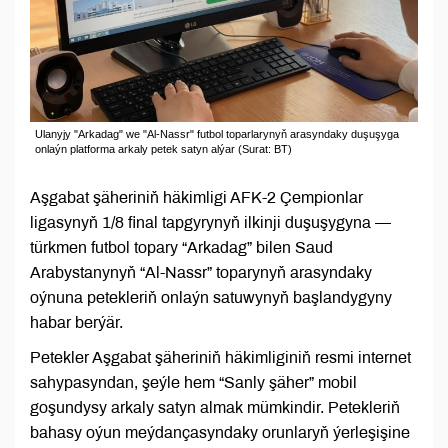
Ulanyjy "Arkadag" we "Al-Nassr" futbol toparlarynyň arasyndaky duşuşyga
onlaýn platforma arkaly petek satyn alýar (Surat: BT)
Aşgabat şäheriniň häkimligi AFK-2 Çempionlar
ligasynyň 1/8 final tapgyrynyň ilkinji duşuşygyna —
türkmen futbol topary “Arkadag” bilen Saud
Arabystanynyň “Al-Nassr” toparynyň arasyndaky
oýnuna petekleriň onlaýn satuwynyň başlandygyny
habar berýär.
Petekler Aşgabat şäheriniň häkimliginiň resmi internet
sahypasyndan, şeýle hem “Sanly şäher” mobil
goşundysy arkaly satyn almak mümkindir. Petekleriň
bahasy oýun meýdançasyndaky orunlaryň ýerleşişine