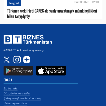
04.08.2026 - 12:18
Jemgyýet
Türkmen wekiliýeti CAREC-de sanly aragatnaşyk mümkinçilikleri
bilen tanyşdyrdy
© 2026 BT. Ähli hukuklar goralandyr.
EDARA
Biz barada
Düzgünler we şertler
Şahsy maglumatlaryň goragy
Habarlaşmak üçin