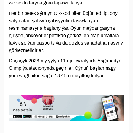
we sektorlaryna görä tapawutlanýar.
Her bir petek aýratyn QR-kod bilen üpjün edilip, ony
satyn alan şahsyň şahsyýetini tassyklaýan
resminamasyna baglanylýar. Oýun meýdançasyna
girişde janköýerler petekde görkezilen maglumatlara
laýyk gelýän pasporty ýa-da dogluş şahadatnamasyny
görkezmelidirler.
Duşuşyk 2026-njy ýylyň 11-nji fewralynda Aşgabadyň
Olimpiýa stadionynda geçiriler. Oýnuň başlanmagy
ýerli wagt bilen sagat 18:45-e meýilleşdirilýär.