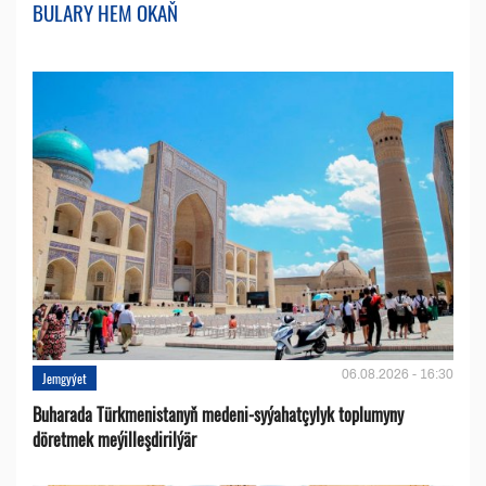
BULARY HEM OKAŇ
06.08.2026 - 16:30
Jemgyýet
Buharada Türkmenistanyň medeni-syýahatçylyk toplumyny
döretmek meýilleşdirilýär