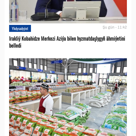
Şu gün - 11:42
Ykdysadyýet
Irakliý Kobahidze Merkezi Aziýa bilen hyzmatdaşlygyň ähmiýetini
belledi