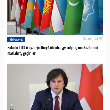
Şu gün - 13:07
Ykdysadyýet
Bakuda TDG-ä agza ýurtlaryň öňdebaryjy seljeriş merkezleriniň
maslahaty geçiriler