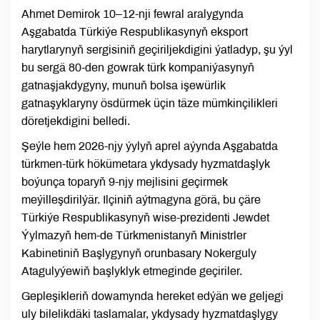
Ahmet Demirok 10–12-nji fewral aralygynda
Aşgabatda Türkiýe Respublikasynyň eksport
harytlarynyň sergisiniň geçiriljekdigini ýatladyp, şu ýyl
bu sergä 80-den gowrak türk kompaniýasynyň
gatnaşjakdygyny, munuň bolsa işewürlik
gatnaşyklaryny ösdürmek üçin täze mümkinçilikleri
döretjekdigini belledi.
Şeýle hem 2026-njy ýylyň aprel aýynda Aşgabatda
türkmen-türk hökümetara ykdysady hyzmatdaşlyk
boýunça toparyň 9-njy mejlisini geçirmek
meýilleşdirilýär. Ilçiniň aýtmagyna görä, bu çäre
Türkiýe Respublikasynyň wise-prezidenti Jewdet
Ýylmazyň hem-de Türkmenistanyň Ministrler
Kabinetiniň Başlygynyň orunbasary Nokerguly
Atagulyýewiň başlyklyk etmeginde geçiriler.
Gepleşikleriň dowamynda hereket edýän we geljegi
uly bilelikdäki taslamalar, ykdysady hyzmatdaşlygy