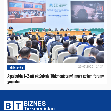
29.07.2026 - 14:34
Ykdysadyýet
Aşgabatda 1–2-nji oktýabrda Türkmenistanyň maýa goýum forumy
geçiriler