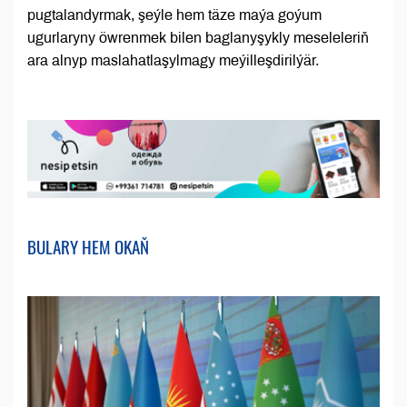
pugtalandyrmak, şeýle hem täze maýa goýum
ugurlaryny öwrenmek bilen baglanyşykly meseleleriň
ara alnyp maslahatlaşylmagy meýilleşdirilýär.
BULARY HEM OKAŇ