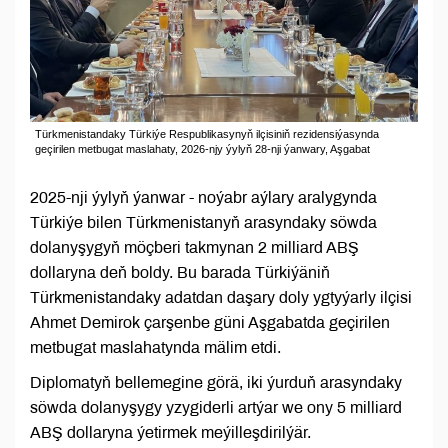
Türkmenistandaky Türkiýe Respublikasynyň ilçisiniň rezidensiýasynda
geçirilen metbugat maslahaty, 2026-njy ýylyň 28-nji ýanwary, Aşgabat
2025-nji ýylyň ýanwar - noýabr aýlary aralygynda
Türkiýe bilen Türkmenistanyň arasyndaky söwda
dolanyşygyň möçberi takmynan 2 milliard ABŞ
dollaryna deň boldy. Bu barada Türkiýäniň
Türkmenistandaky adatdan daşary doly ygtyýarly ilçisi
Ahmet Demirok çarşenbe güni Aşgabatda geçirilen
metbugat maslahatynda mälim etdi.
Diplomatyň bellemegine görä, iki ýurduň arasyndaky
söwda dolanyşygy yzygiderli artýar we ony 5 milliard
ABŞ dollaryna ýetirmek meýilleşdirilýär.