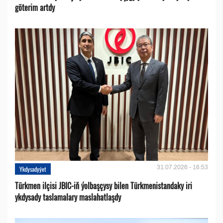
göterim artdy
31.07.2026 - 16:53
Ykdysadyýet
Türkmen ilçisi JBIC-iň ýolbaşçysy bilen Türkmenistandaky iri
ykdysady taslamalary maslahatlaşdy