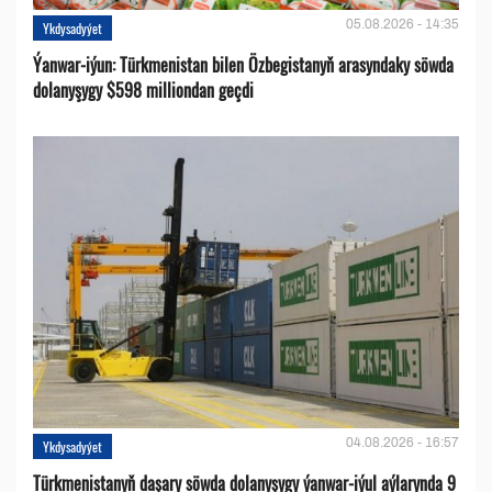
05.08.2026 - 14:35
Ykdysadyýet
Ýanwar-iýun: Türkmenistan bilen Özbegistanyň arasyndaky söwda
dolanyşygy $598 milliondan geçdi
04.08.2026 - 16:57
Ykdysadyýet
Türkmenistanyň daşary söwda dolanyşygy ýanwar-iýul aýlarynda 9