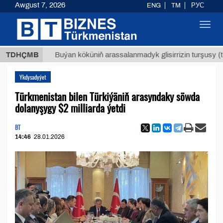
Awgust 7, 2026
ENG
TM
РУС
Toggl
navig
Т
$129
TDHÇMB
Buýan köküniň arassalanmadyk glisirrizin turşusy (t.)
Ykdysadyýet
Türkmenistan bilen Türkiýäniň arasyndaky söwda
dolanyşygy $2 milliarda ýetdi
BT
14:46
28.01.2026